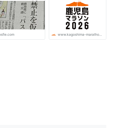
osfie.com
www.kagoshima-marathon.jp