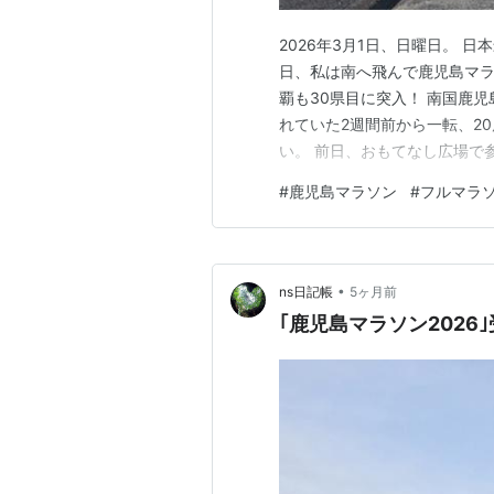
2026年3月1日、日曜日。 
日、私は南へ飛んで鹿児島マラ
覇も30県目に突入！ 南国鹿
れていた2週間前から一転、2
い。 前日、おもてなし広場で参
島と錦江湾の雄大な景色が見れ
#
鹿児島マラソン
#
フルマラ
おもてなし広場で参加賞受け取
り。 桜島をさくっと観光した
•
ns日記帳
5ヶ月前
｢鹿児島マラソン2026