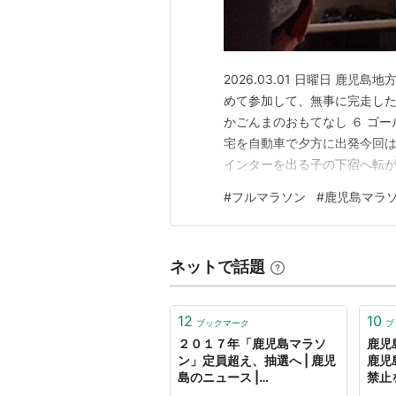
2026.03.01 日曜日 鹿児島
めて参加して、無事に完走した １
かごんまのおもてなし ６ ゴー
宅を自動車で夕方に出発今回はつれ
インターを出る子の下宿へ転がり込
ボカドトースト（子の製作）軽
#
フルマラソン
#
鹿児島マラ
で送ってもらう各所で配置につ
ネットで話題
12
10
ブックマーク
ブ
２０１７年「鹿児島マラソ
鹿児
ン」定員超え、抽選へ | 鹿児
鹿児
島のニュース |
禁止
373news.com