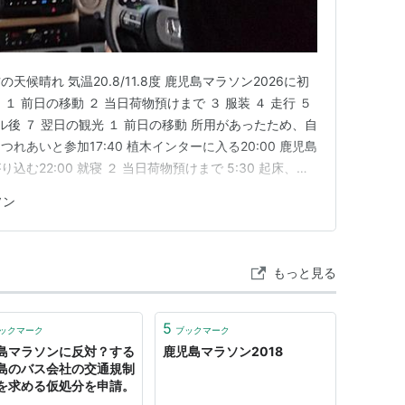
地方の天候晴れ 気温20.8/11.8度 鹿児島マラソン2026に初
 前日の移動 ２ 当日荷物預けまで ３ 服装 ４ 走行 ５
ル後 ７ 翌日の観光 １ 前日の移動 所用があったため、自
あいと参加17:40 植木インターに入る20:00 鹿児島
む22:00 就寝 ２ 当日荷物預けまで 5:30 起床、ア
食というにはボリュームが大きかった6:40 子に自動車
ソン
くスタッフさんたち、お世…
もっと見る
5
ックマーク
ブックマーク
島マラソンに反対？する
鹿児島マラソン2018
島のバス会社の交通規制
を求める仮処分を申請。