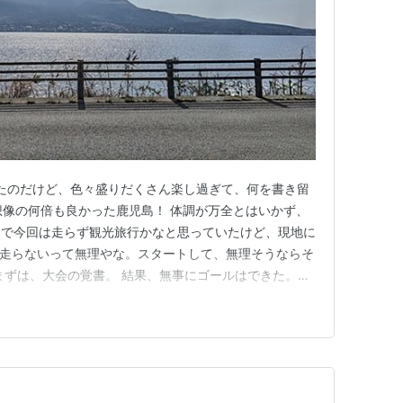
きたのだけど、色々盛りだくさん楽し過ぎて、何を書き留
想像の何倍も良かった鹿児島！ 体調が万全とはいかず、
まで今回は走らず観光旅行かなと思っていたけど、現地に
て走らないって無理やな。スタートして、無理そうならそ
まずは、大会の覚書。 結果、無事にゴールはできた。相
タートは朝8時半。 ホテルから荷物預けまで徒歩5分、荷
ほど。なので7時20分頃ホテル出発。荷物預けもスムー
子はそれほど待…