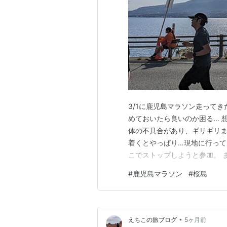
3/1に鹿児島マラソン走って
めておいたら良いのか困る… 
体の不具合があり、ギリギリ
着くとやっぱり…現地に行っ
こでストップしようと参加。 
変わらずのタイムですが… ス
#
鹿児島マラソン
#
桜島
物預けからスタートも徒歩7分
ズでスタート近くのトイレも女
•
えちこの旅ブログ
5ヶ月前