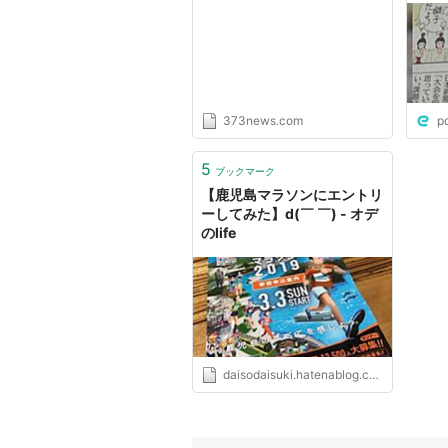
373news.com
p
5
ブックマーク
【鹿児島マラソンにエントリ
ーしてみた】d(￣ ￣) - オデ
のlife
daisodaisuki.hatenablog.com