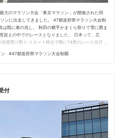
日本最大のマラソン大会「東京マラソン」が開催された同
ソンに出走してきました。 47都道府県マラソン大会制
児島は既に春の兆し。 秋田の横手かまくら祭りで雪に囲ま
0度超えの中でのレースとなりました。 日本って、広
加賞受け取り スタート時点で既に14度のレース当日 桜
る往復コース 大会後の楽しみは、給食と後夜祭 前日、
ソン
#
47都道府県マラソン大会制覇
り 伊丹空港から飛行機に乗り、昼過ぎには鹿児島入
後（桜島観…
｣受付