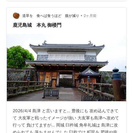
気船で炸裂弾でした 明治10年 西南の役 政府軍は ここに
ぶっ放した こんなとこに居たら たまったもんじゃない
•
そんなレベルじゃないです ここまでして 戦わなければ
道草を 食へば食うほど 腹が減り
2ヶ月前
いけなかったのか… それを言…
鹿児島城 本丸 御楼門
2026/4/4 島津 と言いますと… 豊後にも 攻め込んできて
て 大友軍と戦ったイメージが強い 大友軍も島津へ攻めて
行って 負けてますが… 岡城 臼杵城 角牟礼城は 島津に攻
められても 落ちませんでした 臼杵では 町民を 肥後や南