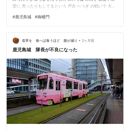
蛮に 売ったりもしてるという 戸次 へつぎ の戦いで 大敗
し 府内から逃げた 大友氏 豊臣の大群が九州上陸で 引下
#
鹿児島城
#
御楼門
がった そして 関ケ原 家康軍の正面突破をした島津軍 で
すが 西軍に付いた 島津 ま～ 大雑把に こんなことぐらい
しか 知りませんが 関ケ原以降の築城ということで 徳川
•
に配慮し 天守なし 堀も控えめ ってことですか… あれ 戦
道草を 食へば食うほど 腹が減り
2ヶ月前
国時代 九州統一しようかとい…
鹿児島城 隊長が不良になった