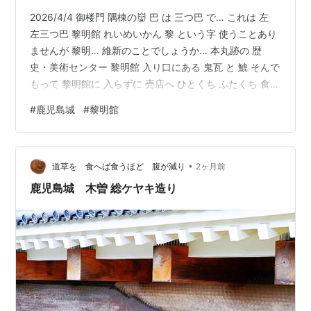
2026/4/4 御楼門 隅棟の👹 巴 は 三つ巴 で… これは 左
左三つ巴 黎明館 れいめいかん 黎 という字 使うことあり
ませんが 黎明… 維新のことでしょうか… 本丸跡の 歴
史・美術センター 黎明館 入り口にある 鬼瓦 と 鯱 そんで
もって 黎明館に 入らずに 売店へ ひとくち ふたくち 食べ
させてもらって ひとやすみ 🍠🍦 では ありませんでし
#
鹿児島城
#
黎明館
た…ふつうのバニラ 土壁 漆喰 ２枚 並べて展示… 間違い
探し？ それとも ウォーリーを探せ？ 黎明館 入り口から
御楼門 薩摩十二麓 ❓ kanko-minamisatsuma.jp 🍦 で 元
•
気回復のようです 丸十 虎口 降ります 大きい …
道草を 食へば食うほど 腹が減り
2ヶ月前
鹿児島城 木曽 総ケヤキ造り