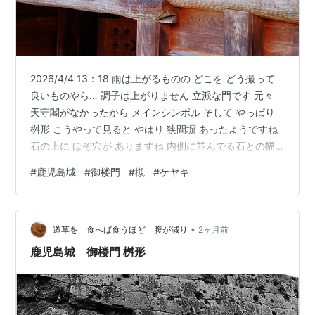
2026/4/4 13：18 雨は上がるものの どこを どう撮って
良いものやら… 調子は上がりません 立派な門です 元々
天守閣がなかったから メインシンボル そして やっぱり
桝形 こうやって見ると やはり 狭間塀 あったようですね
石の上に ほぞ穴が ありますね 内側に並んでる石との幅
広いですね 直角折れの 中段桝形 こう見ると 広くみえま
#
鹿児島城
#
御楼門
#
槻
#
ケヤキ
すが 実際に通ると 両側から 石垣が迫ってくる感じがし
て すぐ石垣くらいと 狭いと思いました なまこ壁 縦長の
たてよこ 珍しい ちよっと 梁 見てみましょ 宝歴治水事件
•
というのがあって 岐阜との縁があり 木曽のケヤキ なん
道草を 食へば食うほど 腹が減り
2ヶ月前
だそうだ すごい 細工 硬…
鹿児島城 御楼門 桝形