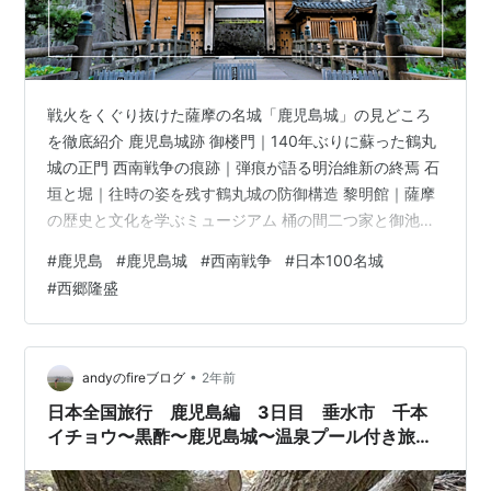
戦火をくぐり抜けた薩摩の名城「鹿児島城」の見どころ
を徹底紹介 鹿児島城跡 御楼門｜140年ぶりに蘇った鶴丸
城の正門 西南戦争の痕跡｜弾痕が語る明治維新の終焉 石
垣と堀｜往時の姿を残す鶴丸城の防御構造 黎明館｜薩摩
の歴史と文化を学ぶミュージアム 桶の間二つ家と御池｜
薩摩の民家建築と庭園の名残 御楼門と石垣のライトアッ
#
鹿児島
#
鹿児島城
#
西南戦争
#
日本100名城
プ｜光に浮かぶ鶴丸城の幻想的な夜 鹿児島城の歴史｜薩
#
西郷隆盛
摩の歩みを見つめてきた城 天守閣を持たない屋形づくり
｜薩摩が貫いた「人こそ城」の信念 鹿児島城の御城印と
日本100名城スタンプ 鹿児島城への行き方｜市電・バ
ス・車でのアクセス 戦火を越えて今に息づく薩摩の誇り
•
andyのfireブログ
2年前
戦火をくぐり抜けた薩摩…
日本全国旅行 鹿児島編 3日目 垂水市 千本
イチョウ〜黒酢〜鹿児島城〜温泉プール付き旅館
（悠離庵）