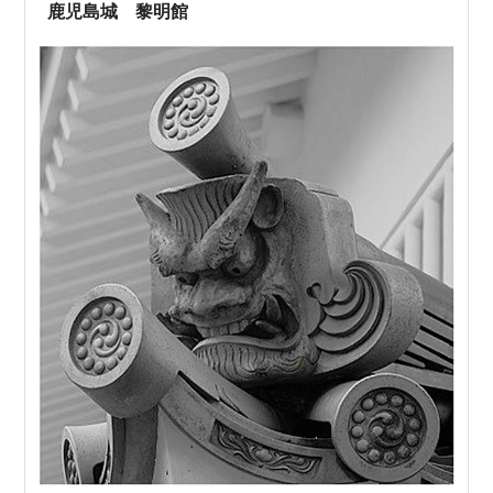
せん 鹿児…
鹿児島城 黎明館