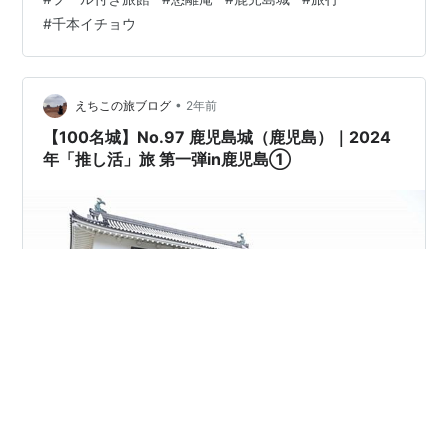
黒酢 かくいだ（桷志田）レストラン（福山黒酢株式会
#
千本イチョウ
社）・・昼食 ・鹿児島城 ・悠離庵（プール付き温泉旅
館）・・・小型車での移動を推奨！！！ ・夕食はカップ
ラーメン；； ・千本イチョウ フェアフィールドマリオッ
ト垂水から車で10分から20分くらいで到着できます。 日
•
えちこの旅ブログ
2年前
本一の数を誇るイチョ…
【100名城】No.97 鹿児島城（鹿児島）｜2024
年「推し活」旅 第一弾in鹿児島①