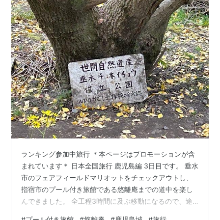
ランキング参加中旅行 ＊本ページはプロモーションが含
まれています＊ 日本全国旅行 鹿児島編 3日目です。 垂水
市のフェアフィールドマリオットをチェックアウトし、
指宿市のプール付き旅館である悠離庵までの道中を楽し
んできました。 全工程3時間に及ぶ移動になるので、途
中休み休み移動することにしました。 ・千本イチョウ ・
#
プール付き旅館
#
悠離庵
#
鹿児島城
#
旅行