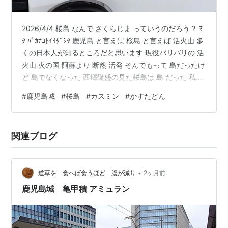
2026/4/4 桜島 なんで さくらじま っていうのだろう？ ﾏ
ﾀ ﾊﾞｶﾅｺﾄｲｲﾀﾞｼﾀ 鹿児島 と言えば 桜島 と言えば 活火山 多
くの日本人が知るところだと思います 現役バリバリの 活
火山 火の国 阿蘇より 断然 活発 そんでもって 島だったけ
ど 島でなくなった 西郷隆盛の見た桜島は 島 だった 私が
以前フェリーで渡った時は 島では なかった だけど フェ
#
鹿児島城
#
桜島
#
カスミン
#
かすたどん
リーで戻ってきたので つながってる所 行かなかった… そ
の数年後 🐎都井岬 内之浦🚀基地 最南端 佐多岬 まで行っ
たが 草臥れて つながってる所まで 行かなかった 溶岩で
関連ブログ
埋もれた ⛩ 見に行きたいのだが… ところで 強烈に 噴火
し…
•
道草を 食へば食うほど 腹が減り
2ヶ月前
鹿児島城 亀甲積 アミュラン