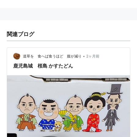
関連ブログ
•
道草を 食へば食うほど 腹が減り
2ヶ月前
鹿児島城 桜島 かすたどん