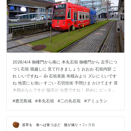
2026/4/4 御楼門から南に 本丸石垣 御楼門から 左手につ
づく石垣 堀越しに 見て行きましょう おおお 石垣内部 こ
れ いいですね～ 👍 石垣表面 布積みより ズレにくいです
ね 地震にも強い すごい 石切技術 手間ひま かけてます 算
木積みなんですが 脇石が 台形ですね！ 斜めに ピッタリ
江戸切 と キオイ 本丸 南の端 左の 一段低い石垣が 二の
#
鹿児島城
#
本丸石垣
#
二の丸石垣
#
アミュラン
丸 左は 二の丸への土橋ではなくて 二の丸です 本丸前の
堀は ここまで です 二の丸 本丸 先に本丸 あとから 二の
丸 これ 御楼門より 北側の 本丸石垣 鏡石 最初…見落とし
•
ていました さて 城山の洞窟まで がんばる元気がありま
道草を 食へば食うほど 腹が減り
2ヶ月前