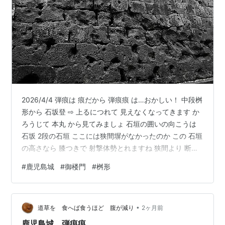
2026/4/4 弾痕は 痕だから 弾痕痕 は…おかしい！ 中段桝
形から 石坂登 ⇨ 上るにつれて 見えなくなってきます か
ろうじて 本丸 から見てみましょ 石垣の囲いの向こうは
石坂 2段の石垣 ここには狭間塀がなかったのか この 石垣
の高さなら 膝つきで 射撃体勢とれますね 狭間より 断然
狙いが定まります 中段桝形 ここの 出角 すごい強力 門が
#
鹿児島城
#
御楼門
#
桝形
手が届きそうな 至近距離で 狙える こんな 桝形 攻めたく
ない 四方 六方 入り込んだら シマッタ もうおそい ゾッと
する エリア ですね シマズ って感じかな 本丸 正面 とい
•
うか 門内 裏側だが… これ 雛壇 じゃなくて 座るためな
道草を 食へば食うほど 腹が減り
2ヶ月前
の？
鹿児島城 弾痕痕