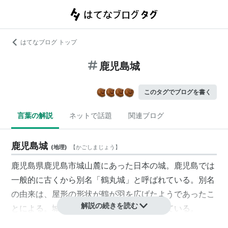
はてなブログ トップ
鹿児島城
このタグでブログを書く
言葉の解説
ネットで話題
関連ブログ
鹿児島城
(
地理
)
【
かごしまじょう
】
鹿児島県鹿児島市城山麓にあった日本の城。鹿児島では
一般的に古くから別名「
鶴丸城
」と呼ばれている。別名
の由来は、屋形の形状が鶴が羽を広げたようであったこ
解説の続きを読む
とによる。城跡は鹿児島県史跡に指定されている。