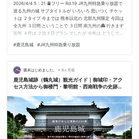
2026/4/4 5：21 🚈フリー Rd.19 JR九州特急乗り放題で
巡る九州の城 サブタイトルが いろいろ 思いつく チケッ
トは ２タイプ 今までは 熊本以北の 北部九州限定 今回は
全九州 ３日間 ということで ３日間 南九州の🏯 行きます
近年 ４月は ２泊３日プラン でしたが 今年は どうしても
家に帰らないといけない事情があり なんと 日帰り ３日
#
鹿児島城
#
JR九州特急乗り放題
間です どうなりますか いつもの 🚈始発に 乗りました 博
多 7：58 発 🚄さくら401 九州新幹線 窓の水滴が 真横に
流れて行きます ３日間 初日の午前中 行きたいところ ど
•
こも ☔ 午後から 降水量 ０㎜ 予報を信じて 9：34 熊…
週末はじめました。
9ヶ月前
鹿児島城跡（鶴丸城）観光ガイド｜御城印・アク
セス方法から御楼門・黎明館・西南戦争の史跡ま
で見どころ徹底紹介