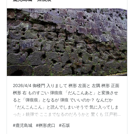
2026/4/4 御楼門 入りまして 桝形 左面と 左隅 桝形 正面
桝形 右 ものすごい 弾痕痕 「だんこんあと」と変換させ
ると「弾痕痕」となるが 弾痕 でいいのか？ なんだか
「だんこんこん」と読んでしまいそうで 気に入ってしま
った ♪ 銃弾で ここまでなるのだろうかと 驚くも 江戸初
期 大坂の陣では 鉄の弾 でしたが 明治になると 炸裂弾で
#
鹿児島城
#
桝形虎口
#
石坂
すよ 江戸後期 アヘン戦争で清の軍艦が 砲撃される絵 蒸