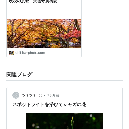
晩秋の京都 大徳寺黄梅院
chibita-photo.com
関連ブログ
•
つれづれ日記
3ヶ月前
スポットライトを浴びてシャガの花