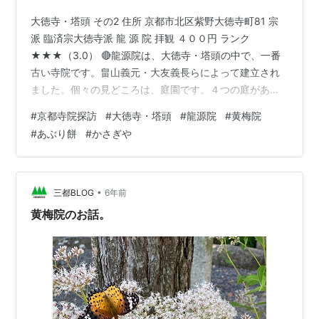
大徳寺・塔頭 その2 住所 京都市北区紫野大徳寺町81 宗
派 臨済宗大徳寺派 龍 源 院 拝観 ４００円 ランク
★★★（3.0） 🔴龍源院は、大徳寺・塔頭の中で、一番
古い寺院です。畠山義元・大友義長らによって建立され
ました。個々の見どころは、庭園です。４つの庭があり
それぞれの世界観を もっています。洛北の苔寺とパンフ
#
京都寺院探訪
#
大徳寺・塔頭
#
龍源院
#
黄梅院
レットには書いてありますが違う気がします。 文化財で
#
あぶり餅
#
かさぎや
は、釈迦如来坐像（重文）方丈・唐門・表門（重文）が
あります。 方丈前庭「一枝坦」 「東滴壺」 「竜吟庭」
室町時代・相阿弥作（名勝庭園） 🔴ここ龍源院は、私見
ですが大徳寺公開塔頭の中では一番好きです、広い寺院
•
三都BLOG
6年前
ではありませんが、何か…
黄梅院のお話。