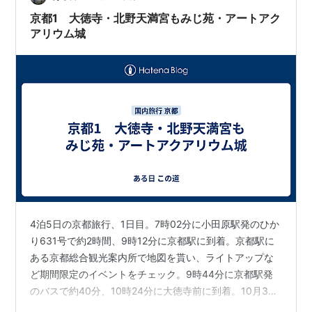
人は往々にしてそうであると思うが、小生と徳文先生と
京都1 大徳寺・北野天満宮もみじ苑・アートアク
の50年近い交流にお…
アリウム城
4泊5日の京都旅行、1日目。7時02分に小田原駅発のひか
り631号で約2時間、9時12分に京都駅に到着。京都駅に
ある京都総合観光案内所で地図を貰い、ライトアップな
ど期間限定のイベントをチェック。9時44分に京都駅発
のバスで約40分、10時24分に大徳寺前に到着。10月3日
～12月6日の間に特別公開されている、大徳寺黄梅院へ。