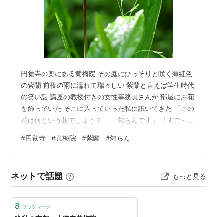
円覚寺の奥にある黄梅院 その庭にひっそりと咲く薄紅色
の紫蘭 前夜の雨に濡れて瑞々しい 紫蘭と言えば学生時代
の笑い話 講座の教授付きの女性事務員さんが 部屋にお花
を飾っていた そこに入っていった私に訊いてきた 「この
花は何という花でしょう？」 「知らんです」 「すご～
い！当たり～！どうして知ってたの？」 「いや 知らんで
#
円覚寺
#
黄梅院
#
紫蘭
#
知らん
す」 （大爆笑！） 花から垂れるしずくをアップで撮りた
いが その下の葉っぱの白く輝くしずくも捨てがたかった
＠円覚寺
ネットで話題
もっと見る
8
ブックマーク