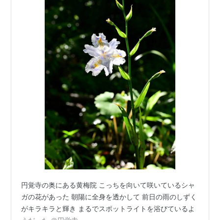
円覚寺の奥にある黄梅院 こっちを向いて咲いているシャ
ガの花があった 朝陽に全身を透かして 前日の雨のしずく
がキラキラと輝き まるでスポットライトを浴びているよ