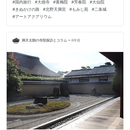
#
国内旅行
#
大徳寺
#
黄梅院
#
芳春院
#
大仙院
織田信長が初めて上洛した際に父・信秀の追善菩提のた
#
きぬかけの路
#
北野天満宮
#
もみじ苑
#
二条城
めに黄梅庵を建立したことに始まり、本能寺の変後は豊
#
アートアクアリウム
臣秀吉が徐々に増築し、黄梅院と改めた。千利休が作庭
した直中庭には秀吉の軍旗・瓢箪を象った空池があり、
他にも小早川隆景、加藤清正、蒲生氏郷などにゆかりの
あるお寺。瓢箪池に落ちた…
•
満天太朗の寺院探訪とコラム
6年前