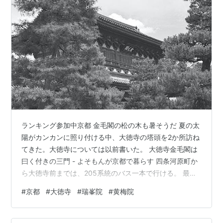
ランキング参加中京都 金毛閣の松の木も暑そうだ 夏の太
陽がカンカンに照り付ける中、大徳寺の塔頭を2か所訪ね
てきた。大徳寺については以前書いた。 大徳寺金毛閣は
曰く付きの三門 - よそもんが京都で暮らす 四条河原町か
ら大徳寺前までは、205系統のバス一本で行ける。 最初
に訪ねたのは瑞峯院（ずいほういん）。ここはキリシタ
#
京都
#
大徳寺
#
瑞峯院
#
黄梅院
ン大名大友宗麟ゆかりの寺で、1535年に建造された方丈
の前と裏には、昭和になって重森三玲が策定した「独坐
庭」と「閑眠庭」がある。たまたま瑞峯院内の襖絵と屏