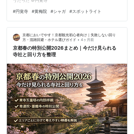
うだった ＠円覚寺
#
円覚寺
#
黄梅院
#
シャガ
#
スポットライト
京都においでやす！京都観光初心者向け｜失敗しない回り
•
方・混雑回避・ホテル選びガイド
4ヶ月前
京都春の特別公開2026まとめ｜今だけ見られる
寺社と回り方を整理