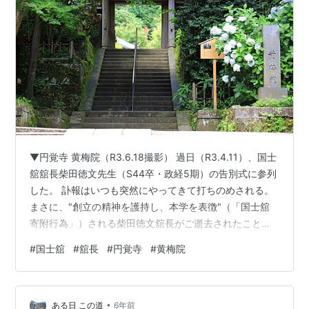
▼円覚寺 黄梅院（R3.6.18撮影） 過日（R3.4.11）、国士
舘舘長柴田徳文先生（S44卒・政経5期）の告別式に参列
した。 訃報はいつも突然にやってきて打ちのめされる。
まさに、"創立の精神を護持し、本学を表徴"（「国士舘
寄附行為」）される柴田徳文舘長がご逝去されたこと
は、国士舘はもとよりのことであろうが、一OBである小
#
国士舘
#
舘長
#
円覚寺
#
黄梅院
生にとっても痛恨の極みであるとしか言いようがない。
死は理不尽なもので、残された者には何ら為す術がない
のである。今は、菩提寺（北鎌倉「円覚寺」黄梅院）に
•
眠る柴田徳文先生を偲び、静かに追悼するのみである。
ある日 この道
6年前