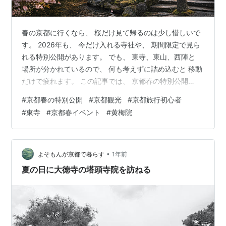
春の京都に行くなら、 桜だけ見て帰るのは少し惜しいで
す。 2026年も、 今だけ入れる寺社や、 期間限定で見ら
れる特別公開があります。 でも、 東寺、東山、西陣と
場所が分かれているので、 何も考えずに詰め込むと 移動
だけで疲れます。 この記事では、 京都春の特別公開
2026を 分かりやすく整理しながら、 どこが自分向き
#
京都春の特別公開
#
京都観光
#
京都旅行初心者
か、 どう回るとラクか、 ホテルはどのエリアが 動きや
#
東寺
#
京都春イベント
#
黄梅院
すいかまでまとめていきます。 京都春の特別公開2026ま
とめ｜今だけ見られる寺社と回り方を整理 京都春の特別
公開2026はどんな人に向いている？まず押さえたい全体
像 春の特別公開は「今しか入れない場所」を見に行く所
•
よそもんが京都で暮らす
1年前
です 20…
夏の日に大徳寺の塔頭寺院を訪ねる