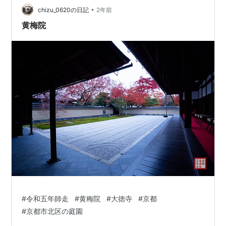
•
風画を手がけた三枡正典さん
chizu_0620の日記
2年前
https://www.instagram.com/m.mimasu01 に会うことが
黄梅院
でき、作品を案…
#
令和五年師走
#
黄梅院
#
大徳寺
#
京都
#
京都市北区の庭園