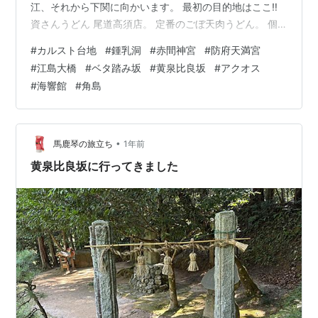
江、それから下関に向かいます。 最初の目的地はここ‼︎
資さんうどん 尾道高須店。 定番のごぼ天肉うどん。 個
人的にはごぼう天はうどんに合わないと思うのよ。。 尾
#
カルスト台地
#
鍾乳洞
#
赤間神宮
#
防府天満宮
道松江線の無料区間のみを利用して北上し、黄泉比良坂
#
江島大橋
#
ベタ踏み坂
#
黄泉比良坂
#
アクオス
に。 イザナミに会いに行ったイザナミが闇の国から逃げ
#
海響館
#
角島
帰る時にここを通って最後に入り口を塞いだと言われて
います。 続いてベタ踏み坂の撮影スポットへ。 ここはベ
タ踏み坂から少し離れた大根島です。 高さのある橋を真
正面から見ることができ、そこを…
•
馬鹿琴の旅立ち
1年前
黄泉比良坂に行ってきました