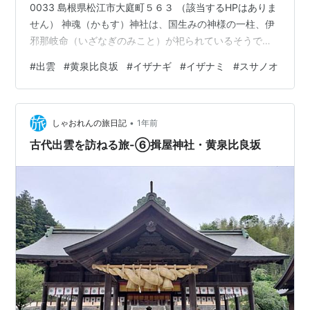
0033 島根県松江市大庭町５６３ （該当するHPはありま
せん） 神魂（かもす）神社は、国生みの神様の一柱、伊
邪那岐命（いざなぎのみこと）が祀られているそうで
す。この神様は妻の伊邪那美命（いざなみのみこと）と
#
出雲
#
黄泉比良坂
#
イザナギ
#
イザナミ
#
スサノオ
ともに国生み、神生みを行います。 出雲大社はこの神様
の子孫である大国主命が祀られています。 うーん、記録
が少ない・・・。 また車移動。 熊野大社 〒690-2104
•
島根県松江市八雲町熊野２４５１ こちらは、素戔嗚命が
しゃおれんの旅日記
1年前
祀られている神社です。 素戔嗚命は先ほど話題に挙げ
古代出雲を訪ねる旅-⑥揖屋神社・黄泉比良坂
た…