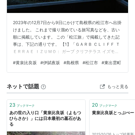
2023年の12月7日から9日にかけて島根県の松江市へ出掛
けました。 これまで撮り溜めている旅写真などを、古い
順に掲載しています。 この「松江旅」で掲載してきた記
事は、下記の通りです。 【1】「ＧＡＲＢ ＣＬＩＦＦ Ｔ
ＥＲＲＡＥ ＩＺＵＭＯ： ガーブ クリフテラス イズモ」
（島根県出雲市多伎町） で昼食。 【2】「道の駅湯の
#
黄泉比良坂
#
伊賦夜坂
#
島根県
#
松江市
#
東出雲町
川」（出雲市斐川町）。 【3】「玉造温泉・白石屋」
（島根県松江市玉湯町）さんの 館内・部屋・浴場など。
【4】「玉造温泉・白石屋」（松江市玉湯町）さんの夕
ネットで話題
もっと見る
食。 【5】「玉造温泉・白石屋」（松江市玉湯町）さん
の夜の館 内と、「プロジェクションマッピングショ
ー」。 【6】「玉造…
23
20
ブックマーク
ブックマーク
あの世の入り口「黄泉比良坂（よもつ
黄泉比良坂とっぷぺー
ひらさか）」には日本最初の墓石があ
る
2015/10/26 トップ絵