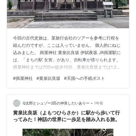
今回の古代史旅は、某旅行会社のツアーを参考に行程を
組んだのですが、ここは入っていません。 個人的にねじ
込みました。 揖屋神社 黄泉比良坂 伊賦夜坂 JR揖屋駅に
は、「まちの駅 女寅」があり、自転車が借りられます。
揖屋神社までは700ｍ徒歩10分、黄泉比良坂までは1.2ｋ
ｍ徒歩18分、駅までは1.8ｋｍなので十分徒歩圏内です
#
揖屋神社
#
黄泉比良坂
#
天国への手紙ポスト
が、体力温存のため借りました。 3時間まで300円だっ
たと思います。（借りる人が少ないのか空気抜けてて重
かった・・・） 10：05に揖屋駅について、次の11：51
•
まで観光です。 揖屋神社 揖屋神社 伊布夜社 創建や御鎮
Q太郎とシュゾー2匹の仲良しだいありー
1年前
座についての詳細は不明ですが、「日本書紀」斉明天皇
黄泉比良坂（よもつひらさか）に駅から歩いて行
条に「…
ってみた！神話の世界に一歩足を踏み入れる旅。