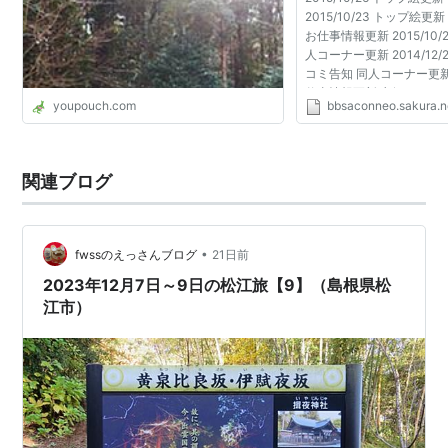
2015/10/23 トップ絵
お仕事情報更新 2015/10/
人コーナー更新 2014/12
コミ告知 同人コーナー更新
仕事情報更新 七姫コレク
youpouch.com
bbsaconneo.sakura.n
2014/11/23 トップ絵
人コーナー更新...
関連ブログ
•
fwssのえっさんブログ
21日前
2023年12月7日～9日の松江旅【9】（島根県松
江市）