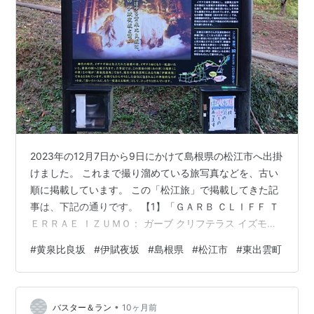
2023年の12月7日から9日にかけて島根県の松江市へ出掛
けました。 これまで撮り溜めている旅写真などを、古い
順に掲載しています。 この「松江旅」で掲載してきた記
事は、下記の通りです。 【1】「ＧＡＲＢ ＣＬＩＦＦ Ｔ
ＥＲＲＡＥ ＩＺＵＭＯ： ガーブ クリフテラス イズモ」
（島根県出雲市多伎町） で昼食。 【2】「道の駅湯の
#
黄泉比良坂
#
伊賦夜坂
#
島根県
#
松江市
#
東出雲町
川」（出雲市斐川町）。 【3】「玉造温泉・白石屋」
（島根県松江市玉湯町）さんの 館内・部屋・浴場など。
【4】「玉造温泉・白石屋」（松江市玉湯町）さんの夕
•
食。 【5】「玉造温泉・白石屋」（松江市玉湯町）さん
バスター＆ラン
10ヶ月前