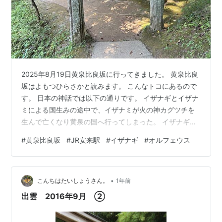
2025年8月19日黄泉比良坂に行ってきました。 黄泉比良
坂はよもつひらさかと読みます。 こんなトコにあるので
す。 日本の神話では以下の通りです。 イザナギとイザナ
ミによる国生みの途中で、イザナミが火の神カグツチを
生んで亡くなり黄泉の国へ行ってしまった。 イザナギが
イザナミにどうしても会いたくなり、黄泉国に向かっ
#
黄泉比良坂
#
JR安来駅
#
イザナギ
#
オルフェウス
た。イザナミはイザナギに対して、黄泉神と話し合いた
いので、しばらく私を見ないで欲しいと言った。しか
し、そこは世の常、見ないで欲しいと言われるとみたく
•
なり、イザナギは長く待たされたこともあり、火を灯し
こんちはたいしょうさん。
1年前
て見たところ、イザナミは変わり果てた姿となって全身
出雲 2016年9月 ②
から雷を生じていた。 これに恐怖したイ…