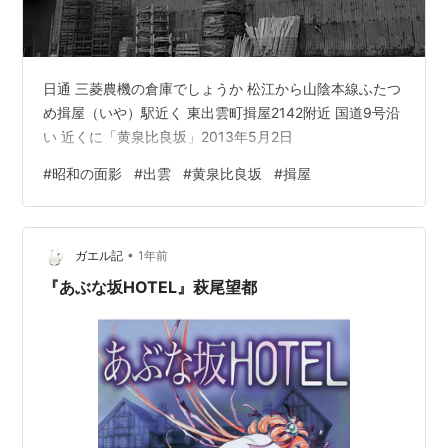
日通 三菱農機の倉庫でしょうか 松江から山陰本線ふたつ
め揖屋（いや）駅近く 東出雲町揖屋2142附近 国道9号沿
い 近くに「黄泉比良坂」2013年5月2日
#
昭和の面影
#
出雲
#
黄泉比良坂
#
揖屋
•
ガエル記
1年前
『あぶな坂HOTEL』萩尾望都