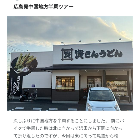
の夜の館 内と、「プロジェクションマッピングショ
広島発中国地方半周ツアー
ー」。 【6】「玉造…
久しぶりに中国地方を半周することにしました。 前にバ
イクで半周した時は北に向かって浜田から下関に向かっ
て折り返したのですが、今回は東に向って尾道から松