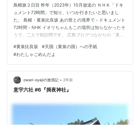
島根旅２日目 昨年（2023年）10月放送の ＮＨＫ「ドキ
ュメント72時間」で知り、いつか行きたいと思いまし
た。 島根・黄泉比良坂 あの世との境界で - ドキュメント
72時間 - NHK イオリちゃんもこの場所は知らなかったそ
うで、二人で初訪問です。 広島ブログつながりの「美し
く歳を重ねるために」の fan さんも同じ番組で興味を持
#
黄泉比良坂
#
天国（黄泉の国）への手紙
ち、この春に訪れています。 黄泉比良坂（この世とあの
#
わたしゃごめんだよ
世の境界）・天国への手紙を入れるポスト｜美しく歳を
重ねるために これを読んで、ますます行って確かめたく
なりました。 細い坂道を上がると駐車スペースが開けま
す。 そのすぐ側に東屋があります。 この場所の謂れなど
•
owari-oyajiの放浪記
2年前
書かれ…
意宇六社 #6『揖夜神社』