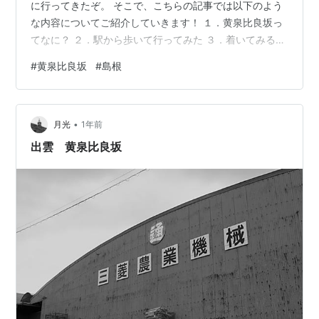
に行ってきたぞ。 そこで、こちらの記事では以下のよう
な内容についてご紹介していきます！ １．黄泉比良坂っ
てなに？ ２．駅から歩いて行ってみた ３．着いてみる
と…雰囲気がすごい まとめ 〇こちらの記事はこんな人に
#
黄泉比良坂
#
島根
おすすめです！ 島根旅行を考えている方 黄泉比良坂に徒
歩で行ってみたい方 黄泉比良坂のことが知りたい方。 黄
泉比良坂（よもつひらさか）の賑わい: 第一巻 中間界 作
•
者:城戸里栄一 Amazon １．黄泉比良坂ってなに？ 黄泉
月光
1年前
比良坂は、日本神話に登場する「あの世（黄泉の国）」
出雲 黄泉比良坂
とこの世の境…