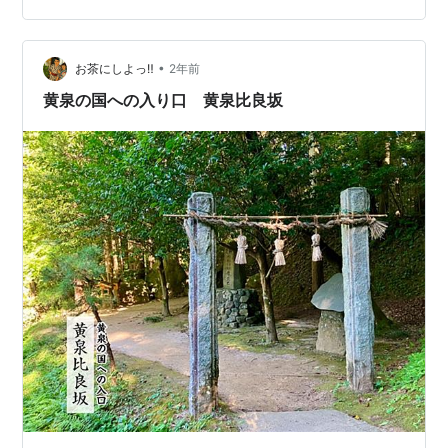
から来たんだろうと思い検索したら福岡県のJR駅名に藤
ノ木から5駅目で由良というのがあったのだけど、まさか
•
福岡県の駅名からとったとか？萩尾氏は福岡生まれなの
お茶にしよっ‼︎
2年前
でありえなくはないが。なぜ？？？ 「ここはあぶな坂
黄泉の国への入り口 黄泉比良坂
HOTEL この世とあの世の…