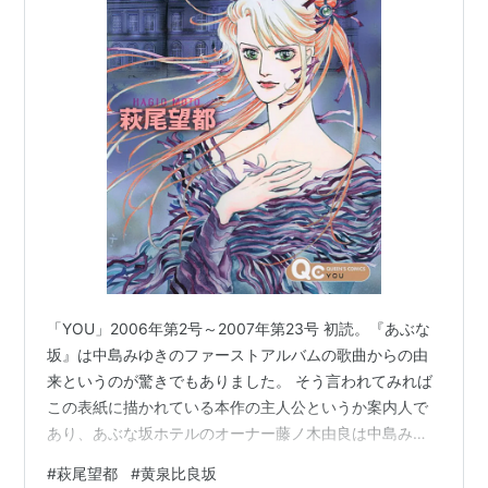
「YOU」2006年第2号～2007年第23号 初読。『あぶな
坂』は中島みゆきのファーストアルバムの歌曲からの由
来というのが驚きでもありました。 そう言われてみれば
この表紙に描かれている本作の主人公というか案内人で
あり、あぶな坂ホテルのオーナー藤ノ木由良は中島みゆ
きから造形されている気がします。特にこの表紙は似て
#
萩尾望都
#
黄泉比良坂
います。 ネタバレします。 ところで藤ノ木由良ってなに