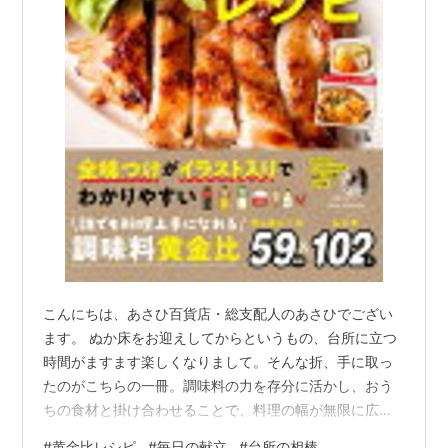
こんにちは、あさひ百貨店・総支配人のあさひでござい
ます。 ぬか床をお迎えしてからというもの、台所に立つ
時間がますます楽しくなりまして。そんな折、手に取っ
たのがこちらの一冊。調味料の力を存分に活かし、おう
ちの食材と掛け合わせることで、料理の幅が無限に広が
るのです。 うなの黄金比レシピ （TJMOOK） [ うな ] ✅
#
黄金比レシピ
#
毎日の献立
#
台所の相棒