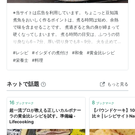
※当サイトは広告を利用しています。 ちょこっと豆知識
煮魚をおいしく作るポイントは、煮る時間は短め、余熱
で味を含ませることです。 煮過ぎると魚の身が締まって
硬くなってしまいます。 煮る時間の目安は、ふつうの切
り身なら6～7分、厚い切り身でも8～9分。 火を止めてか
ら少し置くと味がよく染みます。 今回は、磯の王者と呼
#
レシピ
#
イシダイの煮付け
#
和食
#
黄金比レシピ
ばれる高級魚を使った『イシダイの煮付け』の簡単レシ
#
栄養士
#
料理
ピ・作り方をご紹介します。 イシダイのふっくら柔らか
い身と、甘辛い味付けがごはんにぴったりの一品です。
煮付けは魚と調味料を入れて煮るだけの簡単な料理です
ネットで話題
もっと見る
が、いざ作ってみると身がパサついたり、味がぼんやり
したりしていませんか？ ですが…
16
8
ブックマーク
ブックマーク
超一流プロが教える正しいカルボナー
【パウンドケーキ】1
ラの黄金比レシピを試す。準備編 -
比☆ | レシピサイトNa
Lifecooking