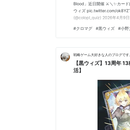
Blood」近日開催 ⚔️＼✨カー
ウィズ pic.twitter.com
(@colopl_quiz) 2026年4月9日
#
クロマグ
#
黒ウィズ
#
小野
戦略ゲーム大好きな人のブログです
【黒ウィズ】13周年 1
活】