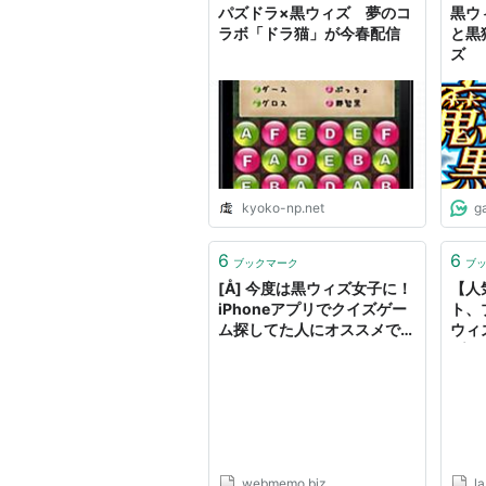
パズドラ×黒ウィズ 夢のコ
黒ウ
ラボ「ドラ猫」が今春配信
と黒
ズ
kyoko-np.net
g
6
6
ブックマーク
ブ
[Å] 今度は黒ウィズ女子に！
【人
iPhoneアプリでクイズゲー
ト、
ム探してた人にオススメで
ウィ
す！！
プレイ
Lab
webmemo.biz
l