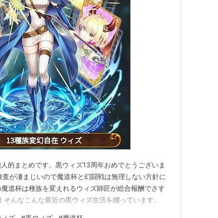
杯個人的まとめです。黒ウィズ13周年おめでとうございま
検査が凄まじいので魔道杯と幻闘戦は無理しない方針に
の魔道杯は種族を変えれるウィズ師匠が総合報酬でさす
＼) そんなこんな最近の黒ウィズ生活を綴っています。
ウィズ
#
黒ウィズ
#
魔道杯