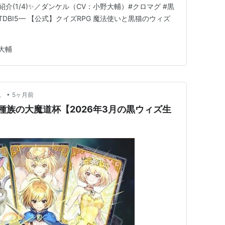
ド紹介(1/4)✨／ダンケル（CV：小野大輔）#クロマグ #黒
/ok8YZTDBI5— 【公式】クイズRPG 魔法使いと黒猫のウィズ
大輔
•
。
5ヶ月前
3種族の大魔道杯【2026年3月の黒ウィズ生