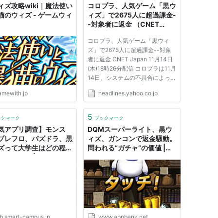
ィズ攻略wiki｜魔法使い
コロプラ、人気ゲーム「黒ウ
猫のウィズ - ゲームウィ
ィズ」で2675人に超過課金-
-対象者に返金 （CNET
Japan） - Yahoo!ニュース
コロプラ、人気ゲーム「黒ウィ
ズ」で2675人に超過課金--対象
者に返金 CNET Japan 11月14日
(木)18時26分配信 コロプラは11月
14日、システムの不具合によっ
て、スマートフォン向けソーシャ
amewith.jp
headlines.yahoo.co.jp
ルゲーム「クイズRPG 魔法使い
と黒猫のウィズ」のユーザー
2675人に、合計3000万円以上の
5
ックマーク
ブックマーク
超過課金をしていたことを発表し
気アプリ調査】モンス
DQMスーパーライト、黒ウ
た。すでに不...
ブレフロ、パズドラ、黒
ィズ、ガンコンで返金騒動。
ズって大学生はどの程度
問われる“ガチャ”の価値 |
してる？ | Students
AppBank
ab.smart-campus.jp
www.appbank.net