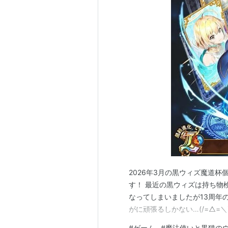
2026年3月の黒ウィズ魔道
す！ 最近の黒ウィズは持ち物
なってしまいましたが13周年
がに頑張るしかない…(/=△=
#
ゲーム
#
魔法使いと黒猫の