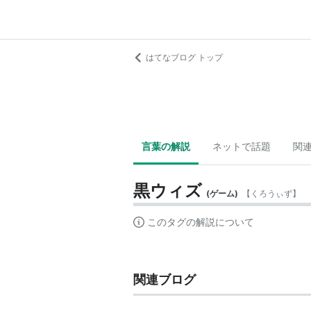
はてなブログ トップ
言葉の解説
ネットで話題
関
黒ウィズ
(
ゲーム
)
【
くろうぃず
】
このタグの解説について
関連ブログ