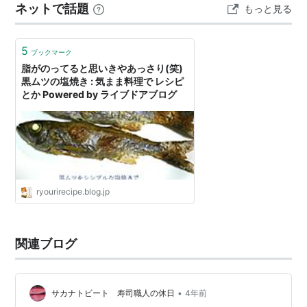
ネットで話題
もっと見る
5
ブックマーク
脂がのってると思いきやあっさり(笑)
黒ムツの塩焼き : 気まま料理で レシピ
とか Powered by ライブドアブログ
ryourirecipe.blog.jp
関連ブログ
•
サカナトビート 寿司職人の休日
4年前