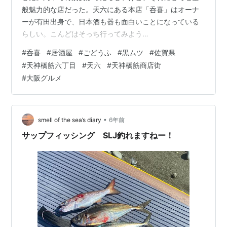
般魅力的な店だった。天六にある本店「呑喜」はオーナ
ーが有田出身で、日本酒も器も面白いことになっている
らしい。こんどはそっち行ってみよう
pic.twitter.com/3C8PSaoIOR — 在華坊 (@zaikabou)
#
呑喜
#
居酒屋
#
ごどうふ
#
黒ムツ
#
佐賀県
2021年12月21日 年内にもっかい大阪に行きたいなーでも
#
天神橋筋六丁目
#
天六
#
天神橋筋商店街
厳しいかなーと思ってたらサクッとあがれそうな日があ
#
大阪グルメ
ったのでまた「れだん」に行くか違う店にしようか考え
てたらこのツイートです。というわけで勝手に在華坊シ
リーズ第何弾か知らんけど今回は「のんき」ではなく天
神橋筋六丁目…
•
smell of the sea’s diary
6年前
サップフィッシング SLJ釣れますねー！