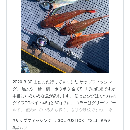
2020.8.30 またまた行ってきました サップフィッシン
グ。 黒ムツ、鯵、鯖、ホウボウ 全てSLJでの釣果ですが
本当にいろいろな魚が釣れます。 使ったジグは いつもの
ダイワTGベイト45gと60gです。 カラーはグリーンゴー
ルド。 使われている方も多く、もはや鉄板ですね。 今回
は釣り方について 少し書いてみようと思います。 もちろ
#
サップフィッシング
#
SOUYUSTICK
#
SLJ
#
西湘
ん、ただ巻きでも釣れますが 僕は動きの少ないワンピッ
#
黒ムツ