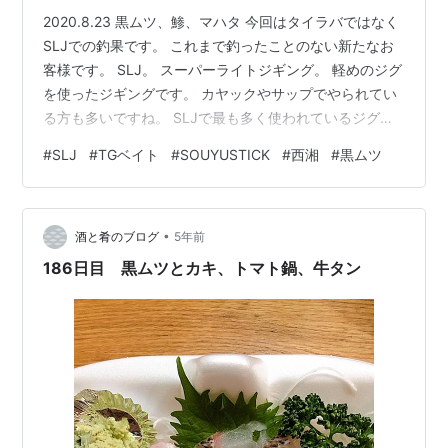
2020.8.23 黒ムツ、鯵、マハタ 今回はタイラバではなく
SLJでの釣果です。 これまで釣ったことのない新たなお
客様です。 SLJ。 スーパーライトジギング。 軽めのジグ
を使ったジギングです。 カヤックやサップでやられてい
る方も多いですね。 SLJで最も多く使われているジグは
ダイワのTGベイトですかね？ 「もはや餌」なんて言われ
#
SLJ
#
TGベイト
#
SOUYUSTICK
#
西湘
#
黒ムツ
ています。 僕も使っていますが本当に良く釣れます。 僕
が使っているのは45gと60gの グリーンゴールドです。
https://www.daiwa.com/jp/fishing/item/lure/salt_le/tg_b
•
ait/index.html 釣り方は …
酒と肴のブログ
5年前
186日目 黒ムツとカキ、トマト鍋、牛タン