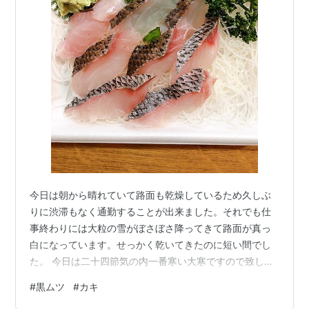
今日は朝から晴れていて路面も乾燥しているため久しぶ
りに渋滞もなく通勤することが出来ました。それでも仕
事終わりには大粒の雪がぼさぼさ降ってきて路面が真っ
白になっています。せっかく乾いてきたのに短い間でし
た。 今日は二十四節気の内一番寒い大寒ですので致し方
ないのでしょうが、この寒さは耐えられません。 そんな1
#
黒ムツ
#
カキ
月20日は海外団体旅行の日でした。 1965年のこの日、