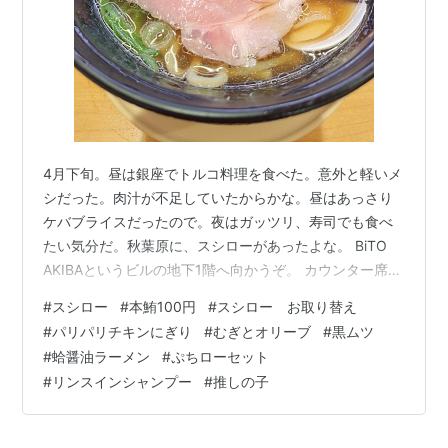
4月下旬。昼は銀座でトルコ料理を食べた。意外と軽いメ
シだった。肉汁が不足していたからかな。昼はあっさり
ケバブライスだったので。夜はガッツリ、寿司でも食べ
たい気分だ。秋葉原に、スシローがあったよな。 BiTO
AKIBAというビルの地下1階へ向かうぞ。 カウンター席に
案内される。タッチパネルで、何を食うかを拝見だ。ま
#
スシロー
#
本鮪100円
#
スシロー お取り替え
ず、期間限定メニュー、フェアメニューをチェックだ。
#
パリパリチキンにぎり
#
むぎとオリーブ
#
黒ムツ
昭和の笑福亭鶴瓶がアピールする、得ネタ祭ね。本鮪が
#
蛤醤油ラーメン
#
ぷちローセット
100円ってのはすごいな、これは頼まないといけないね。
#
リンスインシャンプー
#
推しの子
ボイル本ずわい蟹かに身のせ、ローストビーフマウンテ
ンは390円か…高いな。 だったら大トロ頼むよなって思
う、却下だ。鹿児島県産…