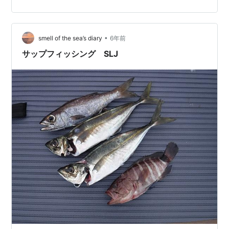
チジャークでの 釣果がいちばん多いです。 ジグを動かし
過ぎないように ロッドのティップの反発を利用して 軽め
にしゃくっています。 いちばんバイトが多いのは ジグが
着底してから5メートル以内でしょうか。 今回釣っ…
•
smell of the sea’s diary
6年前
サップフィッシング SLJ