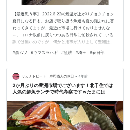
【最近思う事】 2022.6.22㈬気温が上がりチョクチョク
夏日になる日も。お店で取り扱う魚達も夏の顔ぶれに替
わってきてますが、最近は市場に行けておりませんな
～。コロナ以前に戻りつつある日常に忙殺されて…いる
訳では無いのですが、何かと用事が入りまして豊洲は物
理的には遠い存在になってきてます。まあいいさ。豊洲
#
黒ムツ
#
ウマズラハギ
#
魚耕
#
埼玉
#
春日部
関連の情報はSNSを通じて入手する事も出来るし、最近
はインスタで全国の漁港や地方市場の様子を垣間見るこ
とも出来る。便利な世の中になったものです。私は如何
•
に家族の晩餐を盛り上げるか、に注力する令和型の父親
サカナトビート 寿司職人の休日
4年前
像、寿司職人像を追い求めてもいいのかな～と気まぐれ
2か月ぶりの豊洲市場でございます！北千住では
に思ったりする今日この頃なのであります。…
人気の鮮魚ランチで時代考察ですｗたまには