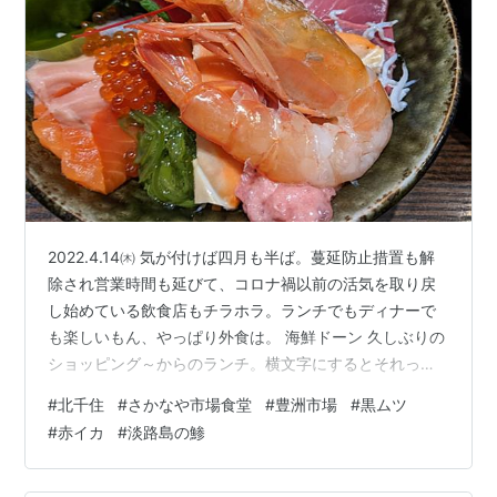
2022.4.14㈭ 気が付けば四月も半ば。蔓延防止措置も解
除され営業時間も延びて、コロナ禍以前の活気を取り戻
し始めている飲食店もチラホラ。ランチでもディナーで
も楽しいもん、やっぱり外食は。 海鮮ドーン 久しぶりの
ショッピング～からのランチ。横文字にするとそれっぽ
いけど内容は北千住マルイで買い物と海鮮丼で昼食。コ
#
北千住
#
さかなや市場食堂
#
豊洲市場
#
黒ムツ
ロナ禍であろうがなかろうが行動範囲はほぼ変わらず食
#
赤イカ
#
淡路島の鯵
べた物も結局は鮮魚で、こうして振り返ると私の思考や
行動のバリエーションの少なさよ。笑えてきます。でも
いいんですよ充分に幸せなんだから。ちなみに上で写真