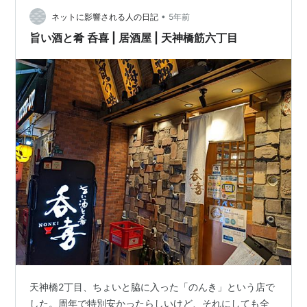
を載せた海鮮丼は「さかなや 市場食堂」のランチメニュ
•
ネットに影響される人の日記
5年前
ー、2000円弱。嫁さんはもうちょ…
旨い酒と肴 呑喜 | 居酒屋 | 天神橋筋六丁目
天神橋2丁目、ちょいと脇に入った「のんき」という店で
した。周年で特別安かったらしいけど、それにしても全