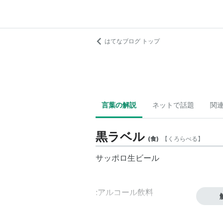
はてなブログ トップ
言葉の解説
ネットで話題
関
黒ラベル
(
食
)
【
くろらべる
】
サッポロ生ビール
:アルコール飲料