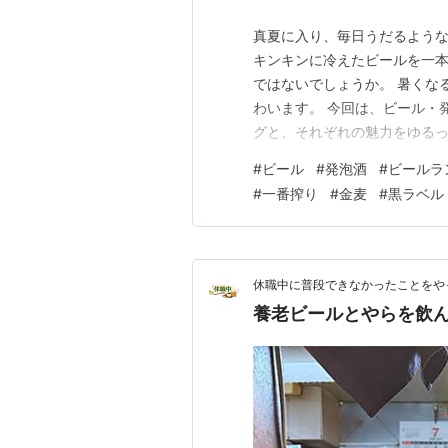
真夏に入り、毎日うだるような
キンキンに冷えたビールを一本
ではないでしょうか。 暑くな
わいます。 今回は、ビール・
グと、それぞれの魅力をゆるっと
1位 アサヒ スーパードライ 
#
ビール
#
発泡酒
#
ビールラ
な飲み口で、暑い日にゴクゴク
#
一番搾り
#
金麦
#
黒ラベル
えず生！」と言えばスーパード
休職中に普段できなかったことをや
養老ビールとやらを飲