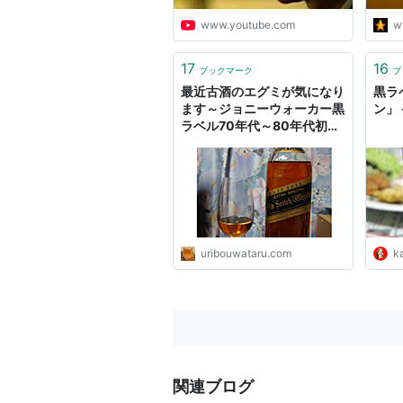
www.youtube.com
w
17
16
ブックマーク
ブ
最近古酒のエグミが気になり
黒ラ
ます～ジョニーウォーカー黒
ン」
ラベル70年代～80年代初頭
- 紬とウィスキ
ー
ウイ
スキーブログ
uribouwataru.com
ka
関連ブログ