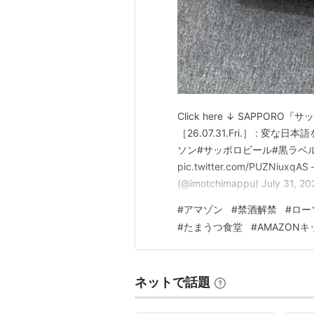
Click here ↓ SAPP
［26.07.31.Fri.］ : 
ソン#サッポロビール#黒ラベル#缶ビ
pic.twitter.com/PUZNiuxqA
(@imotchimappu) July 3
500ml x 24本[ケース販売] 
#
アマゾン
#
禁酒解禁
#
ロー
#
たまうつ食堂
#
AMAZON
ネットで話題