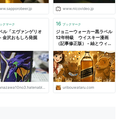
ww.sapporobeer.jp
www.nicovideo.jp
16
ックマーク
ブックマーク
ベル「エヴァンゲリオ
ジョニーウォーカー黒ラベル
 - 金沢おもしろ発掘
12年特級 ウイスキー漫画
（記事修正版） - 紬とウィス
キ
ー
ウイ
スキーブログ
nazawa10no3.hatenablog.com
uribouwataru.com