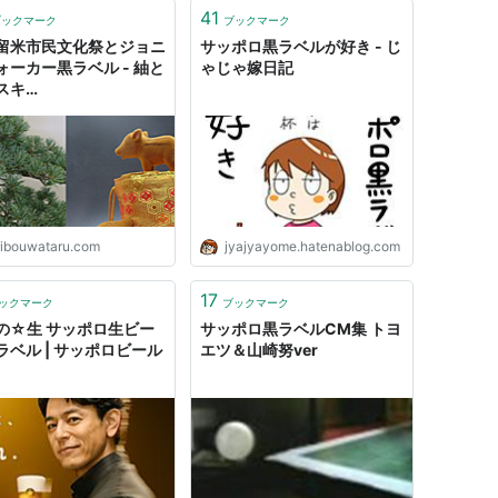
41
ブックマーク
ブックマーク
留米市民文化祭とジョニ
サッポロ黒ラベルが好き - じ
ォーカー黒ラベル - 紬と
ゃじゃ嫁日記
スキ
ー
ウイ
ーブログ
ribouwataru.com
jyajyayome.hatenablog.com
17
ックマーク
ブックマーク
の☆生 サッポロ生ビー
サッポロ黒ラベルCM集 トヨ
ラベル | サッポロビール
エツ＆山崎努ver