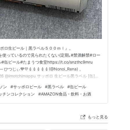
ORO『サッポロ生ビール｜黒ラベル５００ｍｌ』。
変な日本語を使っているので見られたくない(定期｡#禁酒解禁#ロー
ール#たまうつ食堂https://t.co/snzthc9mru
S — ひつじぃ💙💛💉💉💉💉💉(@Nonoi_Rena) 。
1, 2026 @imotchimappu サッポロ 生ビール黒ラベル [缶]
[サッポロビール ビール ALC 5% 国…
ソン
#
サッポロビール
#
黒ラベル
#
缶ビール
キッチンコレクション
#
AMAZON食品・飲料・お酒
もっと見る