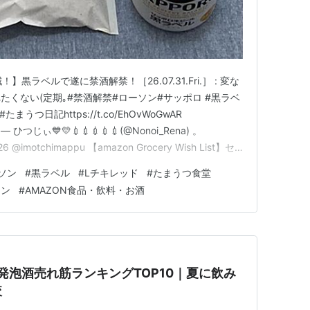
ｇ減！】黒ラベルで遂に禁酒解禁！［26.07.31.Fri.］ : 変な
くない(定期｡#禁酒解禁#ローソン#サッポロ #黒ラベ
つ日記https://t.co/EhOvWoGwAR
yW — ひつじぃ💙💛💉💉💉💉💉(@Nonoi_Rena) 。
2026 @imotchimappu 【amazon Grocery Wish List】セ
っぱしから欲しいものリストへ！食…
ソン
#
黒ラベル
#
Lチキレッド
#
たまうつ食堂
ョン
#
AMAZON食品・飲料・お酒
発泡酒売れ筋ランキングTOP10｜夏に飲み
較