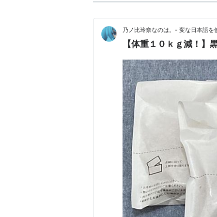
乃ノ比玲奈なのは。- 変な日本語を
【体重１０ｋｇ減！】