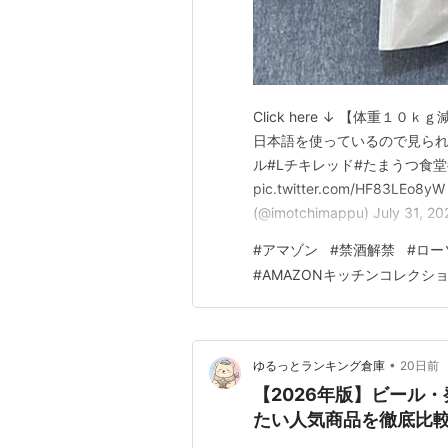
Click here ↓ 【体重１０ｋ
日本語を使っているので見られた
ル#Lチキレッド#たまうつ食堂#たまう
pic.twitter.com/HF83LEo8
(@imotchimappu) July 31, 
ール通知✨これ買いたい！を片
#
アマゾン
#
禁酒解禁
#
ロー
#
AMAZONキッチンコレクシ
•
ゆるっとランキング倉庫
20日前
【2026年版】ビール・
たい人気商品を徹底比