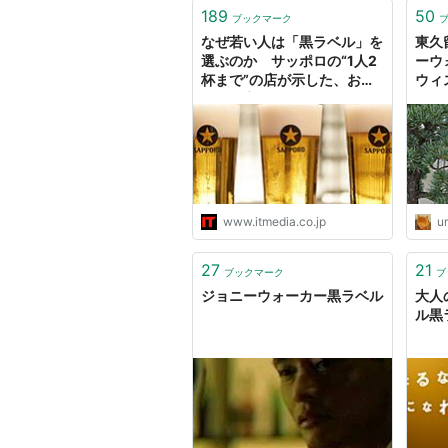
189
50
ブックマーク
なぜ若い人は「黒ラベル」を
東久
選ぶのか サッポロの“1人2
ーウ
杯まで”の店が示した、お客
ウィ
の行動変化
スキ
www.itmedia.co.jp
u
27
21
ブックマーク
ブ
ジョニーウォーカー黒ラベル
大人
ル黒