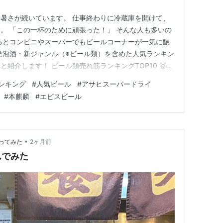
暑さが続いています。 仕事終わりに冷蔵庫を開けて、
。 「この一杯のために頑張った！」 そんな人も多いの
るとコンビニやスーパーでもビールコーナーが一気に賑
発泡酒・新ジャンル（※ビール類）を含めた人気ランキン
紹介します！ ビール類売れ筋ランキングTOP10 🥇第
王者の座はやはりスーパードライ。 キレのある辛口と爽快
ンキング
#
人気ビール
#
アサヒスーパードライ
飲みたくなる一本です。 居酒屋でも定番で、「とりあ
#
本麒麟
#
エビスビール
ライという…
•
ってみた
2ヶ月前
んでみた