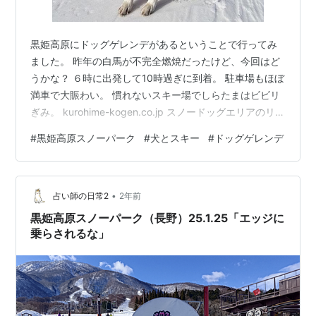
黒姫高原にドッグゲレンデがあるということで行ってみ
ました。 昨年の白馬が不完全燃焼だったけど、今回はど
うかな？ ６時に出発して10時過ぎに到着。 駐車場もほぼ
満車で大賑わい。 慣れないスキー場でしらたまはビビリ
ぎみ。 kurohime-kogen.co.jp スノードッグエリアのリフ
トも混んでます。 ワンコもいっぱいでびっくり。 しらた
#
黒姫高原スノーパーク
#
犬とスキー
#
ドッグゲレンデ
まのリフト用にキャリーを準備しました。 つけるのがち
ょっと手間ですが、しっかりホールド。 小型犬は抱っ
こ、大型犬は自分でリフトに乗っていて、 キャリアは見
•
掛けませんでした。 リフトの上でも、しらたまは暴れな
占い師の日常2
2年前
いでじっとしてました。 キャリアで固定できているの
黒姫高原スノーパーク（長野）25.1.25「エッジに
で、安…
乗らされるな」