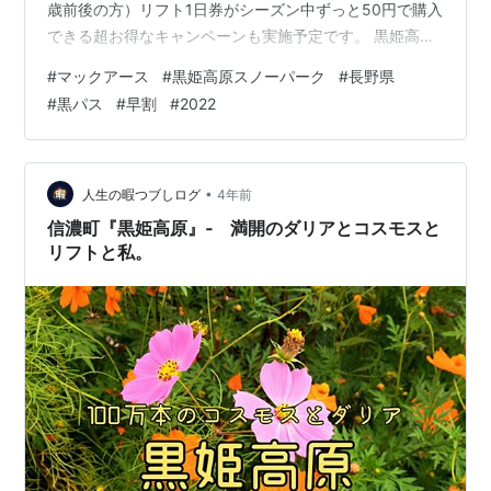
歳前後の方）リフト1日券がシーズン中ずっと50円で購入
できる超お得なキャンペーンも実施予定です。 黒姫高原
スノーパーク 上信越道信濃町ICから5km。家族みんなで
#
マックアース
#
黒姫高原スノーパーク
#
長野県
楽しめるスキー場といえばここ！ 早割・黒パス ～10月
#
黒パス
#
早割
#
2022
31日 黒パス ￥28,000 黒パスJr ￥24,000（3歳～高校
生） マックアースジャパン割引 対象スキー場で割引購入
可能 早割・黒姫アミーゴパス ～10月31日 黒アミーゴパ
ス（2枚） ￥96,000 法人・誰でも使…
•
人生の暇つブしログ
4年前
信濃町『黒姫高原』‐ 満開のダリアとコスモスと
リフトと私。