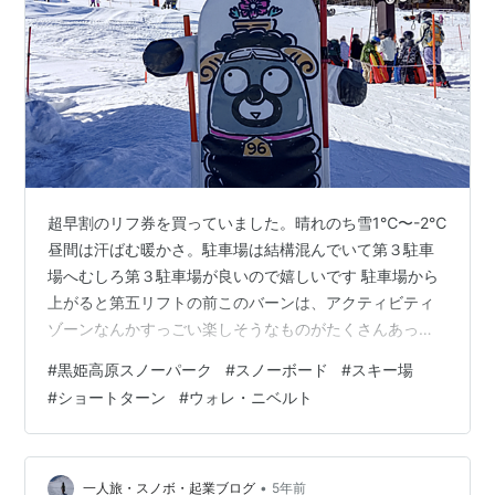
超早割のリフ券を買っていました。晴れのち雪1℃〜-2℃
昼間は汗ばむ暖かさ。駐車場は結構混んでいて第３駐車
場へむしろ第３駐車場が良いので嬉しいです 駐車場から
上がると第五リフトの前このバーンは、アクティビティ
ゾーンなんかすっごい楽しそうなものがたくさんあった
ので乗ればよかった〜パンダとか鯨とか 山は、というと
#
黒姫高原スノーパーク
#
スノーボード
#
スキー場
上級20％中級35％初級45％山頂1,200m山麓770m高低
#
ショートターン
#
ウォレ・ニベルト
差420m 雪がちらついているのは風花です。 今回の夫の
滑りのテーマは「エッジに乗らされるな」です。そして
今日の板はSALOMON First Callテーパードツイン、ロッ
クアウトキャンバーウォレ・ニベルトのプロデュースモ
•
一人旅・スノボ・起業ブログ
5年前