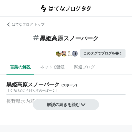
はてなブログ トップ
黒姫高原スノーパーク
このタグでブログを書く
言葉の解説
ネットで話題
関連ブログ
黒姫高原スノーパーク
(
スポーツ
)
【
くろひめこうげんすのーぱーく
】
長野県水内郡信濃町野尻にあるスキー場。
解説の続きを読む