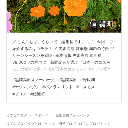
／ こんにちは。うらいで～編集長です。 ＼ ＼ 今回、ご
紹介するのはコチラ！ ／ 黒姫高原 駐車場 園内の特徴 グ
リーンシーズンを満喫♪ 基本情報 黒姫高原 総面積
38,000㎡の園内に、新聞記者が選ぶ〝日本一のコスモ
ス〟の栄誉に輝いた100万本のコスモスとダリアが咲き乱
れる、俳人・小林一茶のふるさととして知られる長野県
#
黒姫高原スノーパーク
#
黒姫高原
#
野尻湖
北部の町、信濃町にある『黒姫高原』。 その立ち姿から
#
ナウマンゾウ
#
パノラマリフト
#
コスモス
「信濃富士」とも呼ばれる北信五岳の一つ、黒姫山（標
#
ダリア
#
信濃町
高2,053m）の東山麓に、夏はコスモスやダリア、冬はス
キー場として楽しめる高原リゾートがあります。 今回
は、大好きなリフト乗って、自分より背丈の高い満開の
はてなブログ
>
スポーツ
>
黒姫高原スノーパーク
コスモスに深々と会釈…
はてなブログ タグとは
ヘルプ
開発ブログ
はてなブログトップ