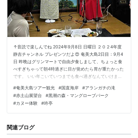
↑音読で楽しんでね 2024年9月8日 日曜日 ２０２4年度
静吉チャンネル プレゼンツだよ😍 奄美大島2日目：9月4
日 昨晩はグリンマートで自由夕食しまして、ちょっと食
べすぎちゃって朝4時過ぎに目が覚めたら胃が重たかった
です。 いい年こいていつまでも食べ過ぎなんていけませ
んねえです😅 さて本日は奄美大島観光2日目になりま
#
奄美大島ツアー観光
#
国直海岸
#
アランガチの滝
す。 初日の記事をご覧になってない方は是非初日の記事
#
赤土山展望台
#
黒潮の森・マングローブパーク
もご覧になってみてくださるとうれしいです。 i-
#
カヌー体験
#
吟亭
shizukichi.hatenablog.com 奄美大島ツアー観光２日目
奄美大島ツアー観光２日目 ホテルの朝食バイキング 名瀬
入船町ちょっと散策 国直海岸 アランガチの滝…
関連ブログ