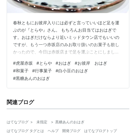
春秋ともにお彼岸入りには必ずと言っていいほど足を運
ぶのが『とらや』さん。 もちろんお目当てはおはぎで
す。おはぎだけならより近いミッドタウン店でもいいの
ですが、もう一つ赤坂店のみお取り扱いのお菓子も欲し
かったので、今日は赤坂店まで足を運ぶことにしまし
た。「これからおはぎ堪能！」と少しでもカロリー相殺
#
虎屋赤坂
#
とらや
#
おはぎ
#
お彼岸 おはぎ
しようとテクテク頑張って歩きました。 （それでも消費
#
和菓子
#
行事菓子
#
白小豆のおはぎ
カロリーは305kcal…追いつきません-笑）おはぎ（ぼた
#
黒糖あんのおはぎ
もち）は通年お作りしているお店もあるので、お彼岸に
限らずいただけるお菓子ではありますが、『とらや』さ
んでは春と秋の2回だけです。期間が限られているので、
関連ブログ
逃してはなるまいと、なるべくお彼岸入りの…
はてなブログ
>
未指定
>
黒糖あんのおはぎ
はてなブログ タグとは
ヘルプ
開発ブログ
はてなブログトップ