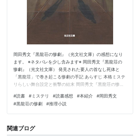
岡田秀文『黒龍荘の惨劇』（光文社文庫）の感想になり
ます。 ※ネタバレを少し含みます※ 岡田秀文『黒龍荘の
惨劇』（光文社文庫） 発見された要人の首なし死体と
「黒龍荘」で巻き起こる惨劇の手記 あらすじ 本格ミステ
リらしい舞台設定と衝撃の結末 岡田秀文『黒龍荘の惨
劇』（光文社文庫） 黒龍荘の惨劇 名探偵月輪シリーズ
#
読書
#
ミステリ
#
読書感想
#
本紹介
#
岡田秀文
(光文社文庫) 作者:岡田 秀文 光文社 Amazon 発見された
#
黒龍荘の惨劇
#
推理小説
要人の首なし死体と「黒龍荘」で巻き起こる惨劇の手記
あらすじ 明治二十六年、杉山潤之助は、旧知の月輪龍太
郎が始めた探偵事務所を訪れる。 現れた魚住という依頼
関連ブログ
人は、山縣有朋の影の側近と噂される大物・漆原安之丞
が、 首のない死…