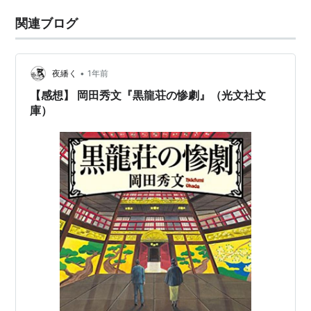
関連ブログ
•
夜繙く
1年前
【感想】 岡田秀文『黒龍荘の惨劇』（光文社文
庫）