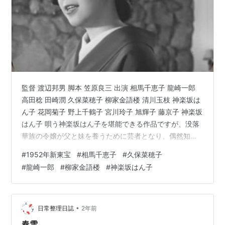
監督 渡辺邦男 脚本 笠原良三 出演 相馬千恵子 龍崎一郎
高田稔 田崎潤 久保菜穂子 柳家金語楼 清川玉枝 神楽坂は
ん子 花岡菊子 野上千鶴子 宮川玲子 旭輝子 藤京子 神楽坂
はん子 唄う神楽坂はん子を堪能できる作品ですが、没落
華族の令嬢が父と妹を養うために芸者となり、偶然知り
合った会社経営の男性とめでたく結ばれるや否や？が本
#
1952年新東宝
#
相馬千恵子
#
久保菜穂子
筋のストーリーかと思えます。ただ主人公の芸者の同僚
#
龍崎一郎
#
柳家金語楼
#
神楽坂はん子
（と言うのか？）たちの話や、男性の父の話、そしてそ
の父がその昔没落した華族の車引き？だったなんてお話
もあって中途半端ななにがなんだかわからない印象薄い
作品となっているような・・・。 相馬千恵子 まんまサザ
•
日常整理日誌
2年前
エさんだよね。 …
春雪