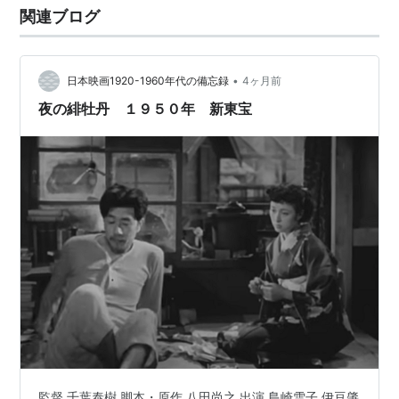
関連ブログ
が好き勝手に意見を言いながらも、時折妙に納得してし
まうような意見も飛び出して、「…
•
日本映画1920-1960年代の備忘録
4ヶ月前
夜の緋牡丹 １９５０年 新東宝
監督 千葉泰樹 脚本・原作 八田尚之 出演 島崎雪子 伊豆肇