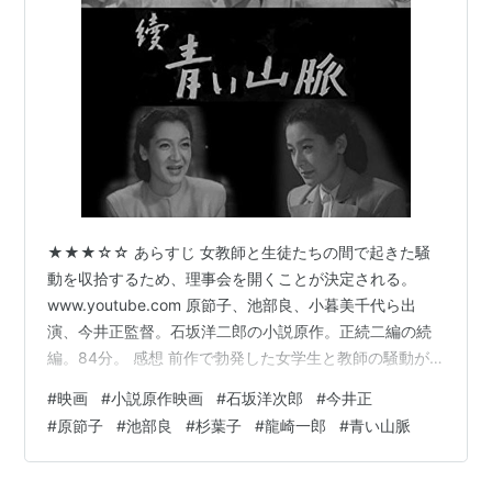
★★★☆☆ あらすじ 女教師と生徒たちの間で起きた騒
動を収拾するため、理事会を開くことが決定される。
www.youtube.com 原節子、池部良、小暮美千代ら出
演、今井正監督。石坂洋二郎の小説原作。正続二編の続
編。84分。 感想 前作で勃発した女学生と教師の騒動が
引き続き描かれる。前作の後味の悪い暗いエンディング
#
映画
#
小説原作映画
#
石坂洋次郎
#
今井正
では、医者は半殺し、あるいは死んだのでは？とさえ思
#
原節子
#
池部良
#
杉葉子
#
龍崎一郎
#
青い山脈
っていたのだが、案外と大したことがなくて拍子抜けし
た。続編へ足を運ばせるための演出だったのだろう。 前
半は、問題の処置をめぐる理事会の様子が描かれる。皆