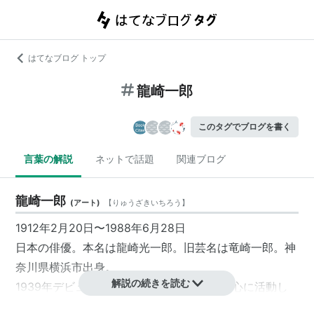
はてなブログ トップ
龍崎一郎
このタグでブログを書く
言葉の解説
ネットで話題
関連ブログ
龍崎一郎
(
アート
)
【
りゅうざきいちろう
】
1912年2月20日〜1988年6月28日
日本の俳優。本名は龍崎光一郎。旧芸名は
竜崎一郎
。神
奈川県横浜市出身。
解説の続きを読む
1939年デビュー。映画やテレビドラマを中心に活動し
ていた。