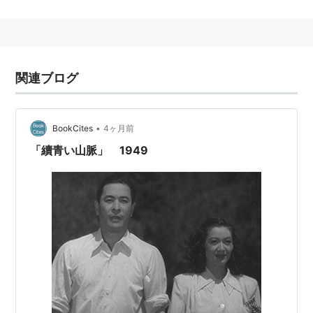
関連ブログ
•
BookCites
4ヶ月前
「續青い山脈」 1949