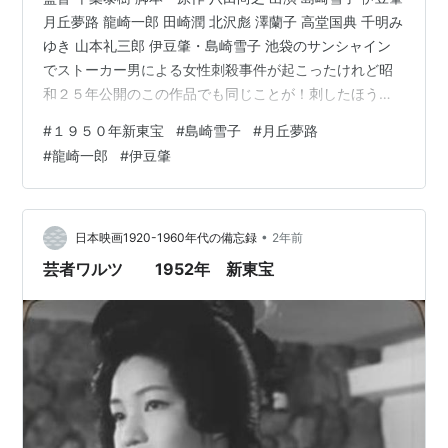
月丘夢路 龍崎一郎 田崎潤 北沢彪 澤蘭子 高堂国典 千明み
ゆき 山本礼三郎 伊豆肇・島崎雪子 池袋のサンシャイン
でストーカー男による女性刺殺事件が起こったけれど昭
和２５年公開のこの作品でも同じことが！刺したほうも
その場で自〇というのも一緒。この映画は実話ではない
#
１９５０年新東宝
#
島崎雪子
#
月丘夢路
から作者の想像でしょうが、そんな事件は昔からあった
#
龍崎一郎
#
伊豆肇
のね。 って、いうか、２６歳の若さでそこまでひとりの
女性に執着するのってどういうんだろう？？しかし！こ
んな事件が報道されればまた「俺もっ！」ってやつが出
てくるから始末におえない。怖いのは最初は見分けがつ
•
日本映画1920-1960年代の備忘録
2年前
かないこと。つきあって…
芸者ワルツ 1952年 新東宝