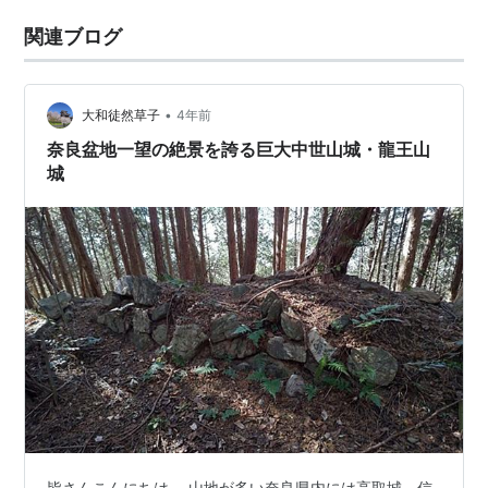
関連ブログ
•
大和徒然草子
4年前
奈良盆地一望の絶景を誇る巨大中世山城・龍王山
城
皆さんこんにちは。 山地が多い奈良県内には高取城、信