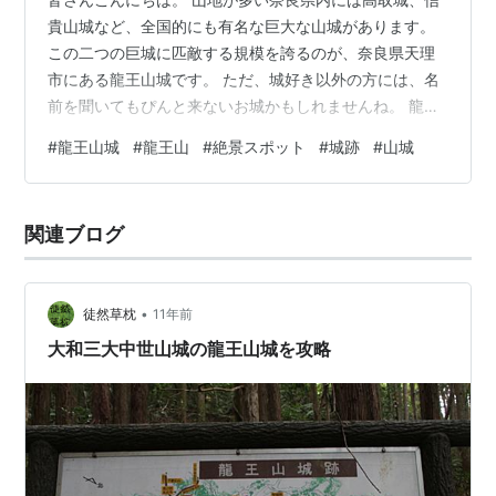
貴山城など、全国的にも有名な巨大な山城があります。
この二つの巨城に匹敵する規模を誇るのが、奈良県天理
市にある龍王山城です。 ただ、城好き以外の方には、名
前を聞いてもぴんと来ないお城かもしれませんね。 龍王
山城は一般的な知名度は決して高く無い城ですが、戦国
#
龍王山城
#
龍王山
#
絶景スポット
#
城跡
#
山城
期に造られた中世山城では、奈良県内最大規模を誇る巨
大城郭として知る人ぞ知る城跡。 その広大な城域には多
くの曲輪や土塁、石垣といった遺構が残って見どころが
関連ブログ
多い史跡であるだけでなく、その眺望が奈良県でも指折
りの絶景として知られるスポットなんです。 龍王山城と
は 北城 ①南虎口 ②辰巳の櫓 ③北城…
•
徒然草枕
11年前
大和三大中世山城の龍王山城を攻略