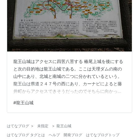
龍王山城はアクセスに四苦八苦する 椿尾上城を後にする
と次の目的地は龍王山城である。ここは天理ダムの南の
山中にあり、北城と南城の二つに分かれているという。
龍王山は県道２４７号の西にあり、カーナビによると藤
井町からアクセスできそうだったのでそちらに向かった
が、結果としてこれはハズレ。途中で集落の中の道とも
#
龍王山城
呼べそうにない道に誘い込まれてしまい、これ以上進ん
だら私のノートでさえ脱輪転落は確実という状態に追い
込まれてしまう。道が狭すぎるせいで私の運転の腕では
はてなブログ
>
未指定
>
龍王山城
とてもバック走行では戻れそうになく、近くの民家の空
はてなブログ タグとは
ヘルプ
開発ブログ
はてなブログトップ
いていた駐車場を借りて這々の体でＵターンする始末。