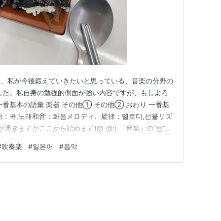
は、私が今後鍛えていきたいと思っている、音楽の分野の
した。私自身の勉強的側面が強い内容ですが、もしよろ
一番基本の語彙 楽器 その他① その他② おわり 一番基
曲：곡,노래和音：화음メロディ、旋律：멜로디,선율リズ
過ぎますがここから始めます(@_@;) 「音楽」の“음”は
有語の“소리”になりますね。 「曲」はそのまま漢字語で
#
吹奏楽
#
일본어
#
음악
どこかで“노래”が歌唱する曲より広い意味を持っていると