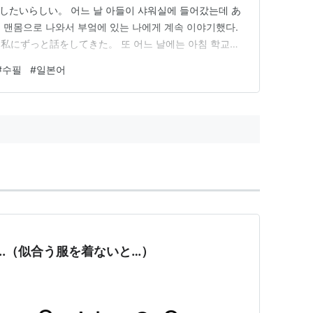
したいらしい。 어느 날 아들이 샤워실에 들어갔는데 あ
몸으로 나와서 부엌에 있는 나에게 계속 이야기했다.
にずっと話をしてきた。 또 어느 날에는 아침 학교에
 열다가 またある日には、朝学校に行こうと靴を履いて玄
#
수필
#
일본어
발을 벗고 거실에 있는 나에게 오…
...（似合う服を着ないと…）