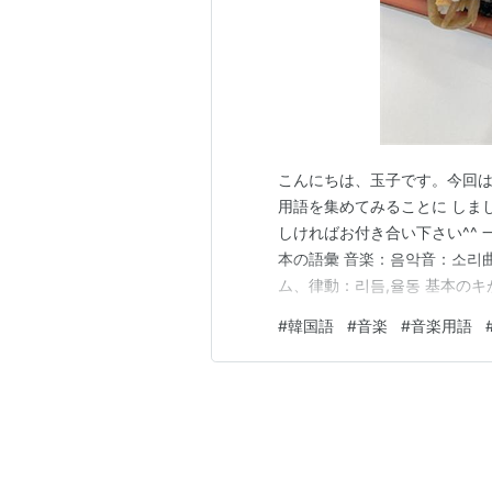
こんにちは、玉子です。今回
用語を集めてみることに しま
しければお付き合い下さい^^ 
本の語彙 音楽：음악音：소리
ム、律動：리듬,율동 基本のキが
漢字語で、「音（おと）」は固
#
韓国語
#
音楽
#
音楽用語
とると“곡”になるのですが、
いうようなことを聞いた…