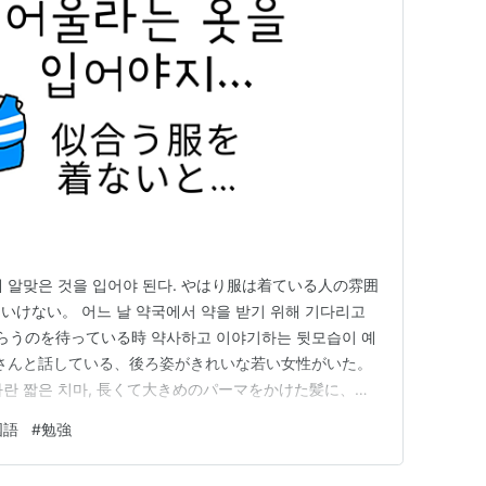
에 알맞은 것을 입어야 된다. やはり服は着ている人の雰囲
けない。 어느 날 약국에서 약을 받기 위해 기다리고
らうのを待っている時 약사하고 이야기하는 뒷모습이 예
剤師さんと話している、後ろ姿がきれいな若い女性がいた。
파란 짧은 치마, 長くて大きめのパーマをかけた髪に、鮮
리고 롱부츠를 산고 있었다. そしてロングブーツをはい
国語
#
勉強
도 좋았다. 背も高い方で、スタイルも良か…