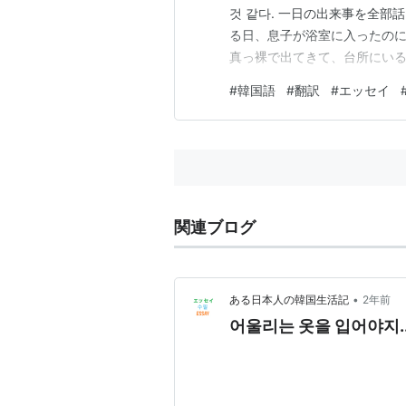
것 같다. 一日の出来事を全部話
る日、息子が浴室に入ったのに 맨
真っ裸で出てきて、台所にいる私
가려고 신발을 신고 현관문을
#
韓国語
#
翻訳
#
エッセイ
関のドアを開けたのに 돌아서 신
関連ブログ
•
ある日本人の韓国生活記
2年前
어울리는 옷을 입어야지