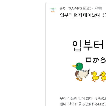
•
ある日本人の韓国生活記
2年前
입부터 먼저 태어났다
우리 아들이 말이 많다. うち
한다. 近くに居ると疲れるほど、