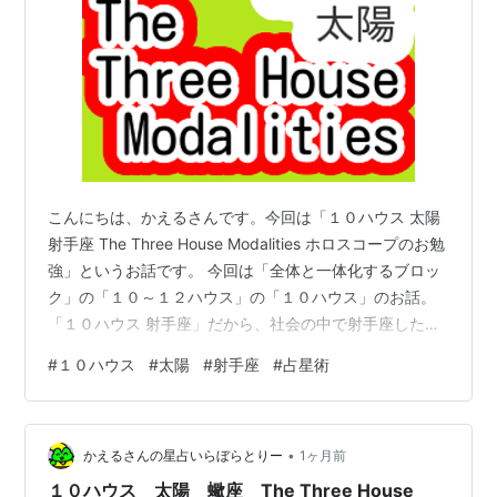
こんにちは、かえるさんです。今回は「１０ハウス 太陽
射手座 The Three House Modalities ホロスコープのお勉
強」というお話です。 今回は「全体と一体化するブロッ
ク」の「１０～１２ハウス」の「１０ハウス」のお話。
「１０ハウス 射手座」だから、社会の中で射手座した
い。しないといけない感じだね。 どうなるの？ 社会の中
#
１０ハウス
#
太陽
#
射手座
#
占星術
で自分の総合力を使って貢献したいイメージです。基本
的に高度な知識や技術を必要とします。 例えばどういう
自覚なの？ 誰でも出来ることはしたくない。というイメ
•
ージです。 なるほど。 例えば、すごくやりたいこと、で
かえるさんの星占いらぼらとりー
1ヶ月前
ある「１１ハウス」が「山羊座」になったら？ 例えば…
１０ハウス 太陽 蠍座 The Three House