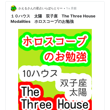
使えるはずです。 でも、その「双子座」をしっかり使う
•
には「牡牛座」をしっかり使えていないとダメなんだ
かえるさんの星占いらぼらとりー
1ヶ月前
ね。 方向性が定まらないからそうなりますね。でも形が
１０ハウス 太陽 双子座 The Three House
無い最初は…
Modalities ホロスコープのお勉強