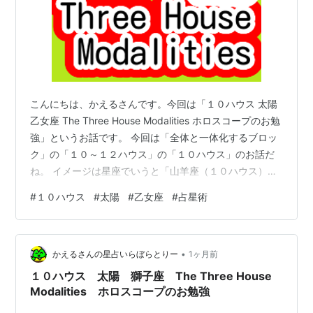
こんにちは、かえるさんです。今回は「１０ハウス 太陽
乙女座 The Three House Modalities ホロスコープのお勉
強」というお話です。 今回は「全体と一体化するブロッ
ク」の「１０～１２ハウス」の「１０ハウス」のお話だ
ね。 イメージは星座でいうと「山羊座（１０ハウス）」
で社会で力を付けて「水瓶座（１１ハウス）」で自分の
#
１０ハウス
#
太陽
#
乙女座
#
占星術
やりたいことを実現して能力を高めて、「魚座（１２ハ
ウス）」でリフレッシュして、新たな「憧れ」を胸に
「牡羊座」に向かう、という感じだね。 そうですね。今
•
回はその「準備的、基盤づくりの意味を持つアンギュラ
かえるさんの星占いらぼらとりー
1ヶ月前
ーハウス」が「乙女座」です。 「１０ハウス」アンギュ
１０ハウス 太陽 獅子座 The Three House
ラーハウス…
Modalities ホロスコープのお勉強