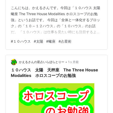
こんにちは、かえるさんです。今回は「１０ハウス 太陽
蠍座 The Three House Modalities ホロスコープのお勉
強」というお話です。 今回は「全体と一体化するブロッ
ク」の「１０～１２ハウス」の「１０ハウス」のお話
だ。 「１０ハウス」は仕事を見たい時にも注目するよ
ね。 そうですね、成長するイメージは「１ハウス」、個
#
１０ハウス
#
太陽
#
蠍座
#
占星術
人的に実現したいことは「３ハウス」、無意識の働くリ
ラックスできるイメージは「３ハウス」。 安心できるイ
メージは「４ハウス」目指し方は「５ハウス」技術的に
•
は「６ハウス」。 自分の意見の通し方は「７ハウス」自
かえるさんの星占いらぼらとりー
1ヶ月前
分の限界の超え方、限界点は「８ハウス」、考え方、方
１０ハウス 太陽 天秤座 The Three House
針、総合力は…
Modalities ホロスコープのお勉強