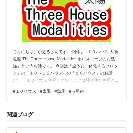
こんにちは、かえるさんです。今回は「１０ハウス 太陽
魚座 The Three House Modalities ホロスコープのお勉
強」というお話です。 今回は「全体と一体化するブロッ
ク」の「１０～１２ハウス」の「１０ハウス」のお話
だ。 「１０ハウス 魚座」ということは社会性が魚座とい
うことだね。 他人を癒すとか繋がりを求めるとか、古い
#
１０ハウス
#
太陽
#
魚座
#
占星術
良いものを保護するとか、そういうイメージかな。 だい
たいそういうイメージですね。自分と相手の境目が薄い
ので、人任せなイメージもあるかもしれません。 「魚
関連ブログ
座」は「１２ハウス」「海王星」と繋がった星座です。
「１２ハウス」は、水瓶座、１１ハウスでリセットをし
て、全てを…