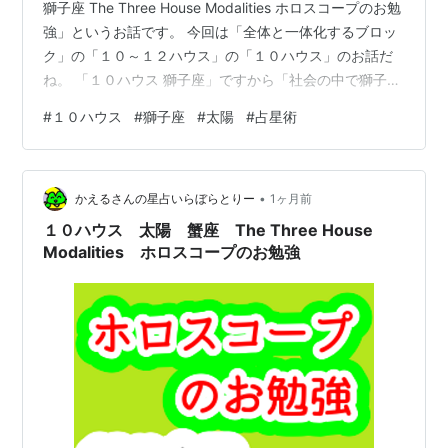
獅子座 The Three House Modalities ホロスコープのお勉
強」というお話です。 今回は「全体と一体化するブロッ
ク」の「１０～１２ハウス」の「１０ハウス」のお話だ
ね。 「１０ハウス 獅子座」ですから「社会の中で獅子
座」ということです。そういう行動をする人、というこ
#
１０ハウス
#
獅子座
#
太陽
#
占星術
とです。 獅子座だから、個を高めたいので、認められた
い、一番になりたい感じかな。 社会で一番って大変じゃ
ん。 向上心の一つの形ですね、焦らず個を高める形でも
•
良いわけです。ただ、「太陽」もありますから、特別に
かえるさんの星占いらぼらとりー
1ヶ月前
認められたいイメージをもつ人が多いでしょう。 そして
１０ハウス 太陽 蟹座 The Three House
「１…
Modalities ホロスコープのお勉強