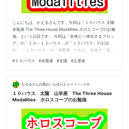
こんにちは、かえるさんです。今回は「１０ハウス 太陽
水瓶座 The Three House Modalities ホロスコープのお勉
強」というお話です。 今回は「全体と一体化するブロッ
ク」の「１０～１２ハウス」の「１０ハウス」のお話
だ。 「１０ハウス」が「水瓶座」だから、社会で「自分
がやりたいことをしたい」っていうことだよね。 社会の
#
１０ハウス
#
水瓶座
#
太陽
#
占星術
中でやりたいことをどんどんやっちゃうってことなの？
しっかりした人の場合「水瓶座」をする前に「山羊座」
でしっかり力を付けるから、別に破綻したり、ダメにな
•
っちゃう、とかそういうことではありません。 そうか、
かえるさんの星占いらぼらとりー
1ヶ月前
建設的な「水瓶座」は「山羊座」で力を付けるんだね。
１０ハウス 太陽 山羊座 The Three House
「１０…
Modalities ホロスコープのお勉強