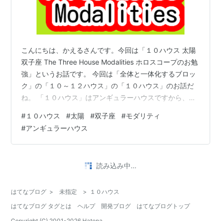
こんにちは、かえるさんです。今回は「１０ハウス 太陽
双子座 The Three House Modalities ホロスコープのお勉
強」というお話です。 今回は「全体と一体化するブロッ
ク」の「１０～１２ハウス」の「１０ハウス」のお話だ
ね。 「１０ハウス」はアンギュラーハウスですから、無
意識的に自分の基盤を作ろうとするイメージです。この
#
１０ハウス
#
太陽
#
双子座
#
モダリティ
力を使って、「１１ハウス」で本当にやりたいことをし
#
アンギュラーハウス
て、「１２ハウス」でリセットするイメージです。 でも
今回はその「アンギュラーハウス」が「柔軟宮の双子
座」だね。 そうです、ですから、「牡羊座」「牡牛座」
読み込み中…
をきちんと育成できなかったら、さまよい続けているだ
けになりま…
はてなブログ
>
未指定
>
１０ハウス
はてなブログ タグとは
ヘルプ
開発ブログ
はてなブログトップ
Copyright (C) 2001-
2026
Hatena.