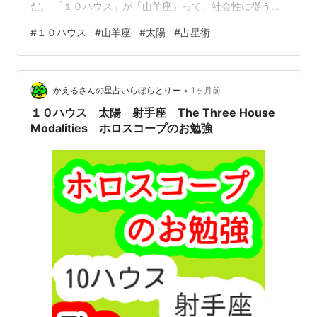
だ。 「１０ハウス」が「山羊座」って、社会性に従う感
じだね。 そうも考えられますが、「１０ハウス 山羊座」
#
１０ハウス
#
山羊座
#
太陽
#
占星術
ということは「１ハウス 牡羊座」の可能性も高いです
ね。 なるほど、そうしたら直感で行動する人になる面も
あるのか。 その場合、幅広い学習を必要とするホロスコ
•
ープだと転職が多いかもしれないですよね。 そうか、別
かえるさんの星占いらぼらとりー
1ヶ月前
に転職は問題無いけど、日本とかだったらそれを不真面
１０ハウス 太陽 射手座 The Three House
目と…
Modalities ホロスコープのお勉強