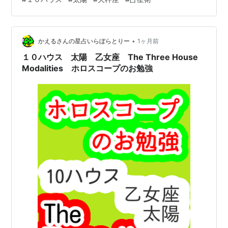
いイメージ。 そうやって社会で力を付けるイメージで
す。 じゃあ、「１１ハウス」が蠍座なら、本当にやりた
いことは「蠍座」ということになるのか。 自分の無意識
•
に向かって生まれ変わりたいわけですね。 では今回は
かえるさんの星占いらぼらとりー
1ヶ月前
「１０ハウス 太陽 天秤座 The Three House …
１０ハウス 太陽 乙女座 The Three House
Modalities ホロスコープのお勉強