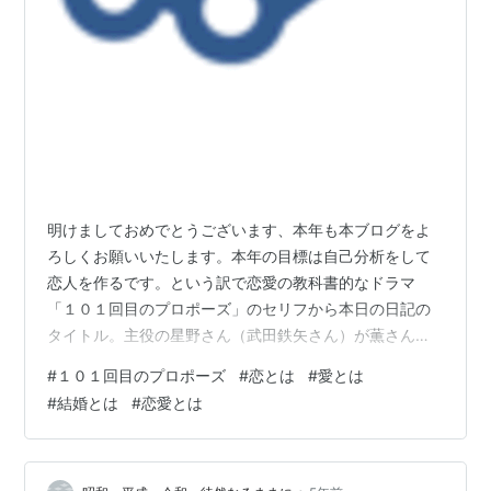
明けましておめでとうございます、本年も本ブログをよ
ろしくお願いいたします。本年の目標は自己分析をして
恋人を作るです。という訳で恋愛の教科書的なドラマ
「１０１回目のプロポーズ」のセリフから本日の日記の
タイトル。主役の星野さん（武田鉄矢さん）が薫さん
（浅野温子さん）に言う「僕は誓う、50年後の君を今と
#
１０１回目のプロポーズ
#
恋とは
#
愛とは
変わらず愛している」もうこの文章だけで愛ってなんだ
#
結婚とは
#
恋愛とは
ろうってのが伝わります。愛って何だろう？（ASDなの
で）。 ５０年後に本当に愛してるかどうかなんて聞いて
ないんですよ。要は決意の問題です。５０年後でも僕は