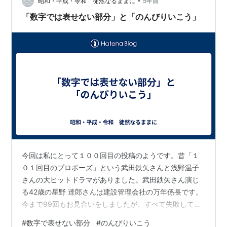
君を愛してるっていうぐらい今の君を愛してるんです。
•
昭和・平成・令和 徒然なるままに
5年前
ドラマの中の恋のライバル藤井さんが言っていた「今…
「数字では表せない部分」と「のんびりいこう」
今回は私にとって１００回目の投稿のようです。昔「１
０１回目のプロポーズ」という武田鉄矢さんと浅野温子
さんの大ヒットドラマがありました。武田鉄矢さん演じ
る42歳の星野 達郎さんは建設管理会社の万年係長です。
今まで99回もお見合いをしましたが、すべて失敗してき
て、結婚できませんでした。１００回目浅野温子さん演
#
数字で表せない部分
#
のんびりいこう