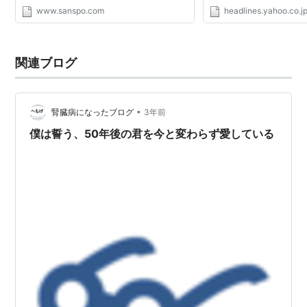
子（５０）だが、舞台を江戸時代に移し、下
www.sanspo.com
headlines.yahoo.co.j
級武士とその美しい妻の物語に形を変える。
あの名セリフ「僕...
関連ブログ
•
腎臓病になったブログ
3年前
僕は誓う、50年後の君を今と変わらず愛している