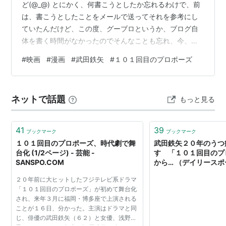
ど(@_@) とにかく、何書こうとしたか忘れるわけで、前
は、書こうとしたことをメールで送ってそれを参考にし
ていたんだけど、この度、グーブロというか、ブログ自
体を書く時間がなかったのでそんなことも忘れ、今、思
い出した なので、書くこともないので今見ている映画の
#
映画
#
漫画
#
武田鉄矢
#
１０１回目のプロポーズ
話。プロゴルファーなんたらっていう武田鉄矢さんが主
演の映画で、それの２！そもそも、１を見てないんだけ
ど！！！でも、あの頃の武田鉄矢さんの映画は面白いの
ネットで話題
もっと見る
多かったからな（記憶はありませんが！） ハンガーヌン
チャクとか！この映画じゃないけど！あと、取られてた
まるかとか！！全然覚えてないけど、明石家…
41
39
ブックマーク
ブックマーク
１０１回目のプロポーズ、時代劇で舞
武田鉄矢２０年のうつ
台化 (1/2ページ) - 芸能 -
す 「１０１回目のプ
SANSPO.COM
から… （デイリースポーツ
ニュース
２０年前に大ヒットしたフジテレビ系ドラマ
「１０１回目のプロポーズ」が初めて舞台化
され、来年３月に福岡・博多座で上演される
ことが１６日、分かった。主演はドラマと同
じ、俳優の武田鉄矢（６２）と女優、浅野温