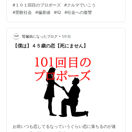
じる矢吹 薫さんに対しては成功したかに見えましたが、
#
１０１回目のプロポーズ
#
クルマでいこう
思わぬ強敵の出現で失敗。しかし紆余曲折はありながら
#
受験社会
#
偏差値
#
IQ
#
社会への復讐
最終回で１０１回目のプロポーズを同じ矢吹 薫さんに対
して見事成功させるというもので、現実にはなかなかな
いだろうなと思いながら、その頃私も大好きで楽しく見
ておりました。 星野さんはとても人間的に…
•
腎臓病になったブログ
5年前
【僕は】４５歳の恋【死にません】
お前いつも恋してるなっていうぐらい恋に落ちるのが速