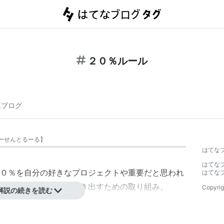
２０％ルール
連ブログ
ーせんとるーる
】
はてな
はてな
０％を自分の好きなプロジェクトや重要だと思われ
はてな
る、社員のやる気を引き出すための取り組み。
Copyrig
解説の続きを読む