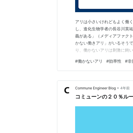
アリは小さいけれどもよく働
し、進化生物学者の長谷川英祐
義がある」（メディアファクト
かない働きアリ」がいるそう
り、働かないアリは刺激に鈍い
るところを観察するなんて、
#
働かないアリ
#
効率性
#
非
観察するには体力を必要とし、
で働けなくなると、「働かない
•
Commune Engineer Blog
4年前
コミューンの２０％ル