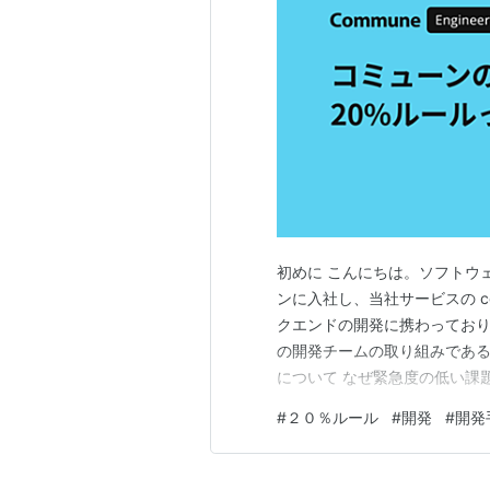
初めに こんにちは。ソフトウェ
ンに入社し、当社サービスの c
クエンドの開発に携わっており
の開発チームの取り組みである 
について なぜ緊急度の低い課
際に 20％ルールを行い感じた
#
２０％ルール
#
開発
#
開発
後 20%ルールを使って取り組