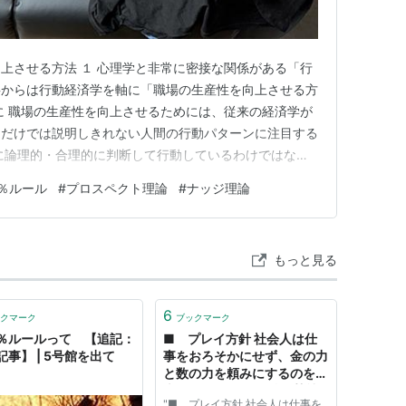
上させる方法 １ 心理学と非常に密接な関係がある「行
事からは行動経済学を軸に「職場の生産性を向上させる方
に 職場の生産性を向上させるためには、従来の経済学が
」だけでは説明しきれない人間の行動パターンに注目する
に論理的・合理的に判断して行動しているわけではな
行動が左右されることが多々あります。 このような
％ルール
#
プロスペクト理論
#
ナッジ理論
提としつつ、職場の制度設計やマネジメントを見直す視点
学です。 この記事では、G…
もっと見る
6
クマーク
ブックマーク
％ルールって 【追記：
■ プレイ方針 社会人は仕
記事】 | 5号館を出て
事をおろそかにせず、金の力
と数の力を頼みにするのを基
本にしましょう。 特に某社
"■ プレイ方針 社会人は仕事を