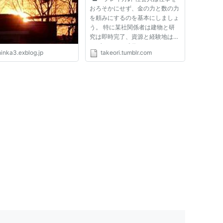
関係者は建物と研究は即時完
おろそかにせず、金の力と数の力
了、資源と経験地は常にブー
を頼みにするのを基本にしましょ
スト、武将カードはCPを消
う。 特に某社関係者は建物と研
費して引くものだと認識して
究は即時完了、資源と経験地は常
ください。 生活に影響がで
にブースト、武将カードはCPを
ないよう給与の２割までの資
hinka3.exblog.jp
takeori.tumblr.com
消費して引くものだと認識してく
金投入は認めます。（２０％
ださい。 生活に影響がでないよ
ルール） また社会人ヌルゲ
う給与の２割までの資金投入は認
ーマーのみでは悲しいかな、
めます。（２０％ルール） また
とてもこの野生のゲーマーた
社...
ちが跋扈するジャングルをい
きのびることはできません。
ですから野生化した元社員に
たのんで、知識と経験豊富な
原住民のひとたちの力を借り
ることにしまし