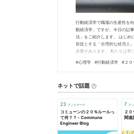
行動経済学で職場の生産性を向
動経済学」ですが、今日の記
法」をご紹介します。 はじめ
前提とする「合理的な経済人
必要があります。 私たちは常
く、感情や習慣、環境によって
#
心理学
#
行動経済学
#
２０
「非合理」な人間の行動を前
を与えてくれるのが、行動経済
ネットで話題
23
7
ブックマーク
ブッ
コミューンの２０％ルールっ
２０
て何？？ - Commune
関連
Engineer Blog