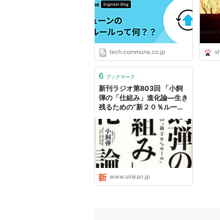
tech.commune.co.jp
s
6
ブックマーク
新刊ラジオ第803回 「小飼
弾の「仕組み」進化論―生き
残るための“新２０％ルー
ル”」
www.sinkan.jp