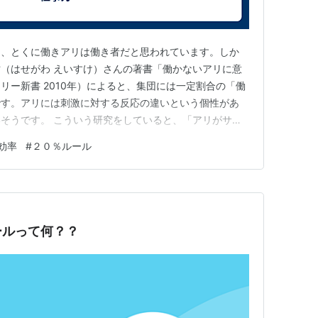
く、とくに働きアリは働き者だと思われています。しか
（はせがわ えいすけ）さんの著書「働かないアリに意
リー新書 2010年）によると、集団には一定割合の「働
です。アリには刺激に対する反応の違いという個性があ
そうです。 こういう研究をしていると、「アリがサボ
暇な人がいるものだな」という意見が出てきます。実際、
効率
#
２０％ルール
ハードなんですが。 ところで、働いていたアリが疲労
働きアリ」たちが働きだしま…
ールって何？？