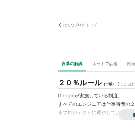
はてなブログ トップ
言葉の解説
ネットで話題
関
２０％ルール
(
一般
)
【
にじっぱ
Googleが実施している制度。
すべてのエンジニアは仕事時間の２
るプロジェクトに費やしてよいとす