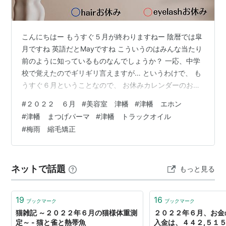
こんにちはー もうすぐ５月が終わりますねー 陰暦では皐
月ですね 英語だとMayですね こういうのはみんな当たり
前のように知っているものなんでしょうか？ 一応、中学
校で覚えたのでギリギリ言えますが… というわけで、 も
うすぐ６月ということなので、 お休みカレンダーのお知
らせですー 青いマルがタニイトオルのお休み。 赤いマル
#
２０２２ ６月
#
美容室 津幡
#
津幡 エホン
がエリのお休みですー 重なっているところは、 お店をク
#
津幡 まつげパーマ
#
津幡 トラックオイル
ローズしていますのでご了承ください 営業時間は予告な
#
梅雨 縮毛矯正
く変更する場合がありますので、 ご予約やお問い合わせ
はお早めにご連絡くださいませ ご不便をおかけして申し
訳ありません 梅雨時期に向けて髪のメンテナンス、 夏に
ネットで話題
もっと見る
向けてまつげや…
19
16
ブックマーク
ブックマーク
猫雑記 ～２０２２年６月の猫様体重測
２０２２年６月、お金
定～ - 猫と雀と熱帯魚
入金は、４４２,５１５