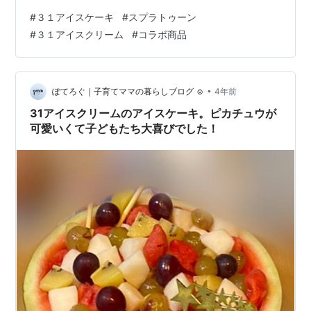
伝えしたいと思います。 ２０２３年の期間限定商品なの
#
３１アイスケーキ
#
スプラトゥーン
で、この記事を見られている時期によってはすでに販売
#
３１アイスクリーム
#
コラボ商品
が終了している可能性もございます・・・。 サーティー
ワンのアイスケーキの購入を検討している方は、是非と
も参考にしてくみてくださいね♪ スプラトゥーン３コラボ
のアイスケーキはいつまで？ 気になる料金と購入方法 い
•
ぽてろぐ｜子育てママの暮らしブログ ☺︎
4年前
ざ！アイスケーキを受け取っ…
31アイスクリームのアイスケーキ。ピカチュウが
可愛いくて子どもたち大喜びでした！