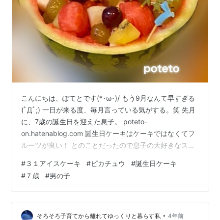
こんにちは、ぽてとです(*･ω･)/ もう9月なんて早すぎる
(ﾟДﾟ;) 一日が来る度、毎月言っている気がする。笑 先月
に、7歳の誕生日を迎えた息子。 poteto-
on.hatenablog.com 誕生日ケーキはケーキではなくてフ
ルーツが良い！ とのことだったので息子の大好きなスイ
カやブドウなど、フルーツの盛り合わせに しました。 大
#
３１アイスケーキ
#
ピカチュウ
#
誕生日ケーキ
喜びで食べていたのですが、翌日にはもういらないと(;
#
７歳
#
男の子
´∀｀) 食べ過ぎて、もう飽きた。的なやつでしょう
か。。。 食べるだろうと１玉で買ったのに、残りの半玉
ほどは数日かけて私と夫で食べました。笑 子どもたち
に、スイカはもういらない！と言われ わぁー！すごー
•
そろそろ子育てから離れてゆっくりと暮らす私
4年前