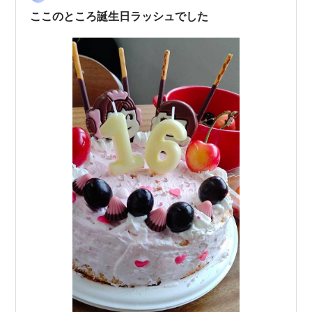
い！ …
ここのところ誕生日ラッシュでした