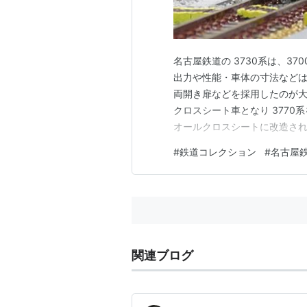
名古屋鉄道の 3730系は、37
出力や性能・車体の寸法などは 
両開き扉などを採用したのが大き
クロスシート車となり 3770
オールクロスシートに改造され
行われたため、両者の差はほとんど
#
鉄道コレクション
#
名古屋
両が増備されましたが、これは
関連ブログ