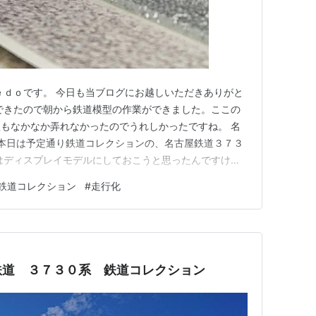
ｅｄｏです。 今日も当ブログにお越しいただきありがと
できたので朝から鉄道模型の作業ができました。ここの
もなかなか弄れなかったのでうれしかったですね。 名
 本日は予定通り鉄道コレクションの、名古屋鉄道３７３
はディスプレイモデルにしておこうと思ったんですけど
る前）から気になっていた車両だったので、思い切って動
鉄道コレクション
#
走行化
dowalk.hatenablog.com 写真は走行化が完了した
鉄道 ３７３０系 鉄道コレクション