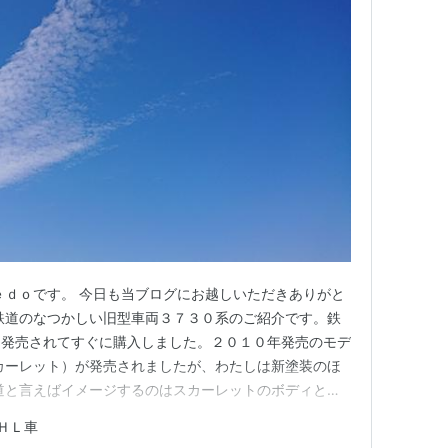
ｅｄｏです。 今日も当ブログにお越しいただきありがと
鉄道のなつかしい旧型車両３７３０系のご紹介です。鉄
を発売されてすぐに購入しました。２０１０年発売のモデ
カーレット）が発売されましたが、わたしは新塗装のほ
道と言えばイメージするのはスカーレットのボディとい
か。わたしもそうです。 このころの鉄道コレクション
ＨＬ車
も２両で定価１８００円でした。今の製品と比べるとだい