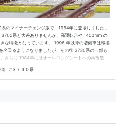
00系のマイナーチェンジ版で、1964年に登場しました.。
3700系と大差ありませんが、高運転台や 1400mm の
な特徴となっています。 1996 年以降の増備車は転換
系を名乗るようになりましたが、その後 3730系の一部も
、さらに 1984年にはオールロングシートへの再改造も
なくなりました。 3730系と 3770系は合わせて 77
鉄道
#
３７３０系
 HL車では最多両数を占めていました。 本線系や瀬…