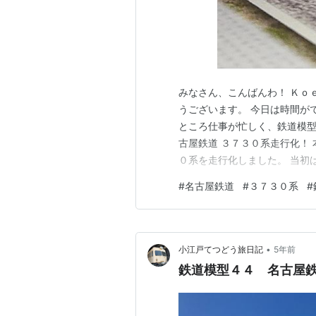
みなさん、こんばんわ！ Ｋｏ
うございます。 今日は時間が
ところ仕事が忙しく、鉄道模型
古屋鉄道 ３７３０系走行化！
０系を走行化しました。 当初
ね。以前（鉄コレが発売され
#
名古屋鉄道
#
３７３０系
#
力ユニットを組み込みました！ coe
３７３０系（モ３７３０型）…
•
小江戸てつどう旅日記
5年前
鉄道模型４４ 名古屋