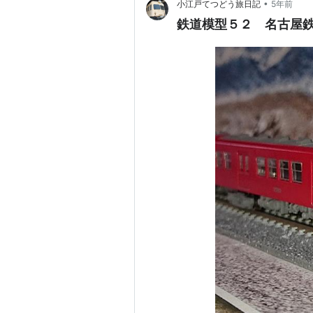
•
小江戸てつどう旅日記
5年前
鉄道模型５２ 名古屋