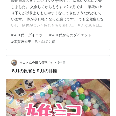
軽度肥満の文字にショックを受けて、ゆるいジムに入会
しました。 入会してからもうすぐ2ヶ月です。 階段の上
り下りが以前よりもしやすくなってきたような気がして
います。 体が少し軽くなった感じです。 でも全然痩せな
いし、筋肉がついた感じもありません。 そんなある日、
ジムのコーチからたんぱく質についての説明がありまし
#
４０代 ダイエット
#
４０代からのダイエット
た。 （きっと本来はもっと早い時期に説明してくださる
#
体質改善中
#
たんぱく質
予定だったのではないかと思いますが、忘れられていた
のかな笑 全然OKです。） 「たんぱく質は筋肉のもとな
ので、たんぱく質が不足していると、筋トレをしても筋
肉はつかない」のだそうです。 たんぱく質が豊富に含ま
•
モコさん今日も必死です
5年前
れる食材と、摂取すべき量の目安が…
８月の反省と９月の目標