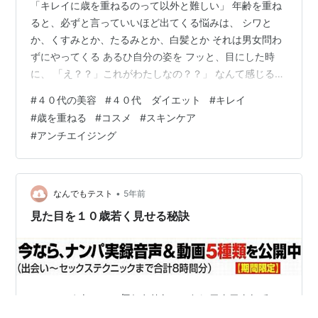
「キレイに歳を重ねるのって以外と難しい」 年齢を重ね
ると、必ずと言っていいほど出てくる悩みは、 シワと
か、くすみとか、たるみとか、白髪とか それは男女問わ
ずにやってくる あるひ自分の姿を フッと、目にした時
に、 「え？？」これがわたしなの？？」 なんて感じる瞬
間はないでしょうか？？ 20代中頃から走り続けて、 自分
#
４０代の美容
#
４０代 ダイエット
#
キレイ
に対して「振り返る」時間なんてまともになかった。 そ
#
歳を重ねる
#
コスメ
#
スキンケア
んな人が多いのではないでしょうか。 だって 子育てした
#
アンチエイジング
り、 仕事したり、 はっきり言って「余裕」が無い自分
というか 「自分の容姿より考えたいこと」 が沢山ある時
代だったからかな 人の体は若返るのか 今なことを真剣に
考えて来た、私。…
•
なんでもテスト
5年前
見た目を１０歳若く見せる秘訣
www.youtube.com 何かやりたいことにワクワクしてい
る人 人生を楽しんでいる人 世界中旅して思うのは 本当