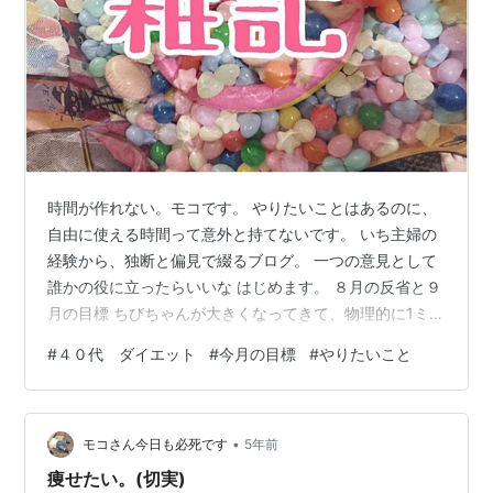
時間が作れない。モコです。 やりたいことはあるのに、
自由に使える時間って意外と持てないです。 いち主婦の
経験から、独断と偏見で綴るブログ。 一つの意見として
誰かの役に立ったらいいな はじめます。 ８月の反省と９
月の目標 ちびちゃんが大きくなってきて、物理的に1ミリ
離れても泣いちゃう。とかいう日がなくなってきまし
#
４０代 ダイエット
#
今月の目標
#
やりたいこと
た。それでも全然自由に使える時間はないし、気づけば
もう夏も終わり……。 そしてどんどん成長するちびちゃ
ん。 子どもの成長が目覚ましすぎて、自分が全然成長し
•
ないで時間の経過だけで年を取っている気がして焦りま
モコさん今日も必死です
5年前
す。このブログも何か自分の成長を感じられるようなこ
痩せたい。(切実)