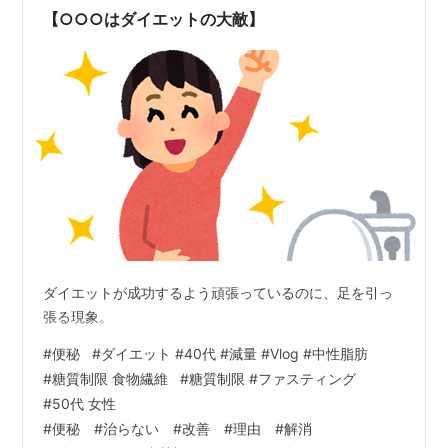
出先でも飲めるようにしています。 …
【○○○はダイエットの大敵】
ダイエットが成功するよう頑張っているのに、足を引っ
張る現象。
#
便秘
#
ダイエット #40代 #減量 #Vlog #中性脂肪
#
糖質制限 食物繊維
#
糖質制限 #ファスティング
#
50代 女性
#
便秘 #治らない #改善 #理由 #解消