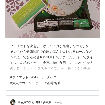
ダイエットを決意してから１ヵ月が経過したのですが、
その前から健康診断で血圧の高さやコレステロールなど
を気にして賢者の食卓を利用していました。 そしてダイ
エットを始めてから、食事の時に利用しているのが 大人
のカロリミット ４０代をすぎてから、痩せにくく基礎代
謝をアップするのが難しくなってきました。 １００g痩
#
ダイエット
#
４０代 ダイエット
せるのもとても大変なのですが、リバウンドするのはあ
#
大人のカロリミット
#
基礎代謝
っと言う間 食事の量を減らしても痩せにくくなってきま
した。 そこで脂肪の代謝を助けて、消費しやすくなると
いう 大人のカロリミットを昼食やスイーツを食べる時に
飲んでいます。 携帯用には１回分を入れて持ち歩き、外
•
書店員のひとり向上委員会
4年前