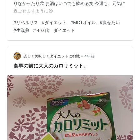
りなかったり🤔 お酒はいつでも飲める笑 今週も、元気に
過ごせますように😄
#
リベルサス
#
ダイエット
#
MCTオイル
#
痩せたい
#
生漢煎
#
４０代 ダイエット
•
楽しく美味しくダイエットに挑戦
4年前
食事の前に大人のカロリミット。