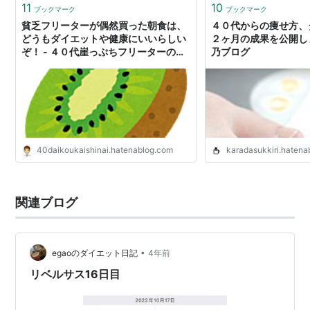
11
10
ブックマーク
ブックマーク
貧乏フリーターが偶然買った朝食は、
４０代からの痩せ方、
どうもダイエットや健康にいいらしい
２ヶ月の成果を公開しま
ぞ！ - ４０代崖っぷちフリーターの奮
乃ブログ
闘日記
40daikoukaishinai.hatenablog.com
karadasukkiri.haten
関連ブログ
•
egaoのダイエット日記
4年前
リベルサス16日目