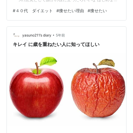
す。 痩せたい！ 産後からずっと痩せたいと思っていまし
#
４０代 ダイエット
#
痩せたい理由
#
痩せたい
た。 食事を控えてみたり、ストレッチや体感トレーニン
グをしてみたりしました。 まだちびちゃんが歩けなかっ
た頃はある程度自分の時間もあったし、毎日軽めの運動
•
をすることも可能だったけど、最近はちびちゃんや旦那
yasuno211’s diary
5年前
さんのお世話にパートで時間を作るのが難しい！ちょっ
キレイ に歳を重ねたい人に知ってほしい
と早起きしてもちびちゃんに見つかる…