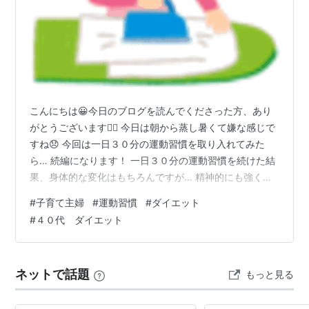
こんにちは😀今日のブログを読んでくださった方、あり
がとうございます🙇‍♀ 今日は朝から蒸し暑くて嫌な感じで
すね😞 今回は一日３０分の運動習慣を取り入れてみた
ら… 続編になります！ 一日３０分の運動習慣を続けた結
果、身体的な変化はもちろんですが… 精神的にも強くな
り、物事を前向きに考えられるようになりました✨ その
#
子育て主婦
#
運動習慣
#
ダイエット
おかげで、今までやらなかった事が行動できるようにな
#
４０代 ダイエット
ったのです！ 私の中で特に大きな行動は ブログを始める
Twitterを始める 証券口座を開設する 以前の私では考えら
れない行動力です✨ ほんの１・２ヶ月前の私は 情報だけ
ネットで話題
もっと見る
集めるだけで何も行動しない 私の尊敬するYouTuberの太
郎の…