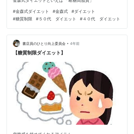
金森式ダイエットといえば 「断糖高脂質」
#
金森式ダイエット
#
金森式
#
ダイエット
#
糖質制限
#
５０代 ダイエット
#
４０代 ダイエット
•
書店員のひとり向上委員会
4年前
【糖質制限ダイエット】