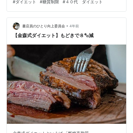
#
ダイエット
#
糖質制限
#
４０代 ダイエット
•
書店員のひとり向上委員会
4年前
【金森式ダイエット】もどきで８㌔減