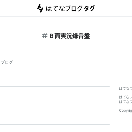
Ｂ面実況録音盤
連ブログ
はてな
はてな
はてな
Copyrig