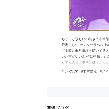
ちょっと珍しいの続きで非常階段の
限定らしい センターラベル わ
てる時に非常階段を聴いてると
いた方がいいよ 特に朝聴くもん
ってんの言う事きけばよかった
はバンジョーやったりしてたか
#
Ｊ-ROCK
#
非常階段
#
ノイ
ない
関連ブログ