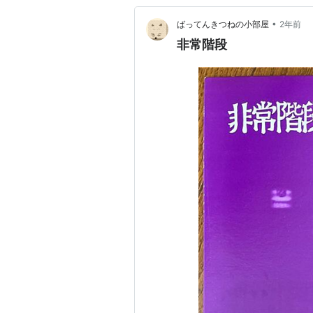
•
ばってんきつねの小部屋
2年前
非常階段