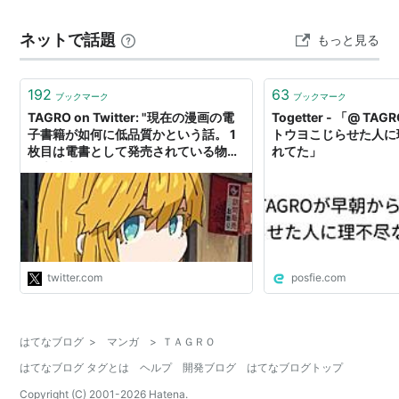
ネットで話題
もっと見る
192
63
ブックマーク
ブックマーク
TAGRO on Twitter: "現在の漫画の電
Togetter - 「@ T
子書籍が如何に低品質かという話。 1
トウヨこじらせた人に
枚目は電書として発売されている物を
れてた」
最大拡大したスクショ。2枚目は自分
で原画を解像度50%にしたpdfデータ
を同程度の表示サイズにした物。 容量
はさほど変わらない筈なのに圧倒的
に… https://t.co/A4bN2PTFBb"
twitter.com
posfie.com
はてなブログ
>
マンガ
>
ＴＡＧＲＯ
はてなブログ タグとは
ヘルプ
開発ブログ
はてなブログトップ
Copyright (C) 2001-
2026
Hatena.