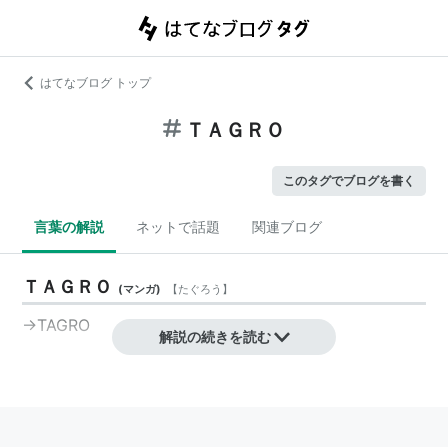
はてなブログ トップ
ＴＡＧＲＯ
このタグでブログを書く
言葉の解説
ネットで話題
関連ブログ
ＴＡＧＲＯ
(
マンガ
)
【
たぐろう
】
→
TAGRO
解説の続きを読む