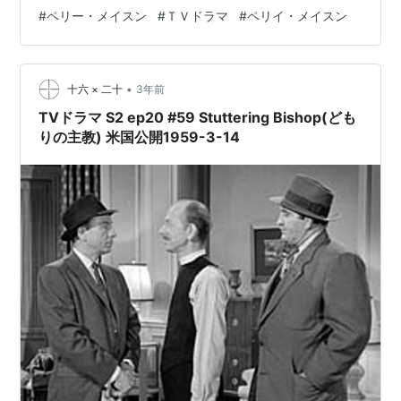
ころもあるのですが、でもスリリングな発端、絶体絶命
#
ペリー・メイスン
#
ＴＶドラマ
#
ペリイ・メイスン
の容疑者がペリーに助けを求め、困難な状況から、鋭い
尋問で真犯人が判明！というワンパターンが良い。 スチ
ル写真だとちょっとイメージが違うなあ、と思ってたん
•
ですが、 デラもトラッグもバーガーも非常に良い。 小説
十六 × 二十
3年前
シリーズの日本での復活を…
TVドラマ S2 ep20 #59 Stuttering Bishop(ども
りの主教) 米国公開1959-3-14