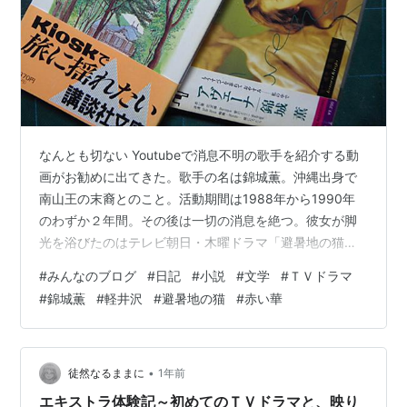
なんとも切ない Youtubeで消息不明の歌手を紹介する動
画がお勧めに出てきた。歌手の名は錦城薫。沖縄出身で
南山王の末裔とのこと。活動期間は1988年から1990年
のわずか２年間。その後は一切の消息を絶つ。彼女が脚
光を浴びたのはテレビ朝日・木曜ドラマ「避暑地の猫」
（1988）のエンディング曲「赤い華」（1stシングル）だ
#
みんなのブログ
#
日記
#
小説
#
文学
#
ＴＶドラマ
った。このドラマは宮本輝原作で軽井沢の別荘が舞台。
#
錦城薫
#
軽井沢
#
避暑地の猫
#
赤い華
毎年、避暑で別荘に訪れる財閥一家とその別荘番の家族
の物語。もう37年前のドラマになるがあらすじを読むう
ちに自分もリアルタイムでドラマを観ていたことを思い
出す。ドラマの仔細は忘れたが別荘の主人の妻役が淡路
•
徒然なるままに
1年前
恵子であり貧しい別荘番の一…
エキストラ体験記～初めてのＴＶドラマと、映り