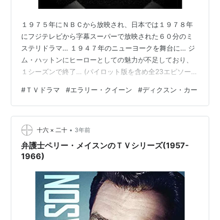
１９７５年にＮＢＣから放映され、日本では１９７８年
にフジテレビから字幕スーパーで放映された６０分のミ
ステリドラマ… １９４７年のニューヨークを舞台に… ジ
ム・ハットンにヒーローとしての魅力が不足しており、
１シーズンで終了… (パイロット版を含め全23エピソー
ド) Web【海外ドラマ番組ガイド☆テレプレイ】2005-3-
#
ＴＶドラマ
#
エラリー・クイーン
#
ディクスン・カー
25記事から。 いやいや。Jim Hutton結構良い雰囲気出し
てたし、私の中でリチャード・クイーンは、これに出て
たDavid Wayneさんの顔で固定されてるんですが… 多
•
分、脚本が大変だったと思うよ。(毎回多重解決ってきつ
十六 × 二十
3年前
いよね。) それに妙に本格過ぎてニッチなファンにしか
弁護士ペリー・メイスンのＴＶシリーズ(1957-
受…
1966)