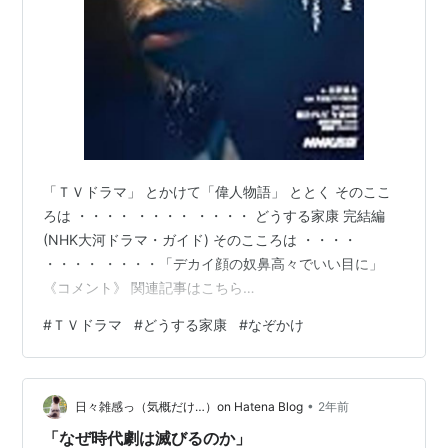
「ＴＶドラマ」 とかけて「偉人物語」 ととく そのここ
ろは ・・・・ ・・・・ ・・・・ どうする家康 完結編
(NHK大河ドラマ・ガイド) そのこころは ・・・・
・・・・ ・・・・「デカイ顔の奴鼻高々でいい目に」
《コメント》 関連記事はこちら
https://news.yahoo.co.jp/articles/9f39c52e98389643
#
ＴＶドラマ
#
どうする家康
#
なぞかけ
05753b5dd8f00b9bf94d223e 「どうする家康」は 最
高傑作だと思うんだけど。 批判する人が多くてビック
リ。 【清きご一票を】人気ｂｌｏｇランキング（社会経
•
済ニュース部門）に登録しています。もし上のなぞかけ
日々雑感っ（気概だけ…）on Hatena Blog
2年前
が面白いと思われたら、次を…
「なぜ時代劇は滅びるのか」