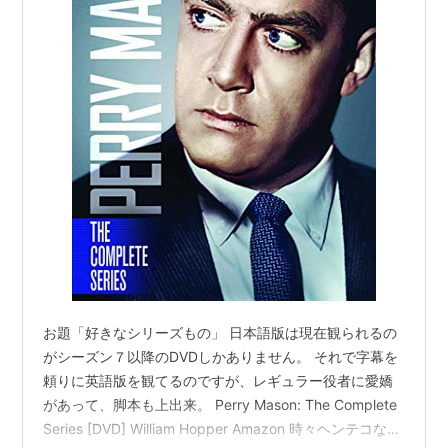
お題「好きなシリーズもの」 日本語版は現在観られるの
がシーズン７以降のDVDしかありません。 それで字幕を
頼りに英語版を観てるのですが、レギュラー役者に愛嬌
があって、脚本も上出来。 Perry Mason: The Complete
Series [DVD] William Hopper Amazon 時々ヘンテコなと