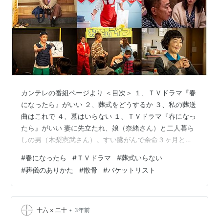
カンテレの番組ページより ＜目次＞ １、ＴＶドラマ『春
になったら』がいい ２、葬式をどうするか ３、私の葬送
曲はこれで ４、墓はいらない １、ＴＶドラマ『春になっ
たら』がいい 妻に先立たれ、娘（奈緒さん）と二人暮ら
しの男（木梨憲武さん）。すい臓がんで余命３ヶ月と知
った彼は、延命治療を拒否して、自分らしく３ヶ月を生
#
春になったら
#
ＴＶドラマ
#
葬式いらない
きようと決意します。娘は無名のバツイチ・子持ちのピ
#
葬儀のありかた
#
散骨
#
バケットリスト
ン芸人「かずまるくん」（濱田岳さん）と結婚しようと
考えていた矢先、父の病状を知ります。結婚に反対する
父親、結婚のために、お笑いをやめて月給取りになろう
とする彼氏、結婚式と葬式が同時期になりそうな事態に
•
十六 × 二十
3年前