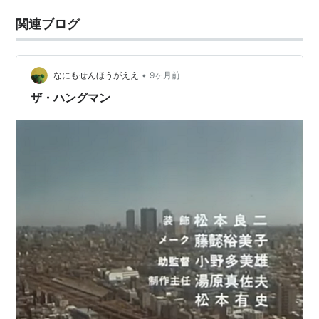
関連ブログ
•
なにもせんほうがええ
9ヶ月前
ザ・ハングマン