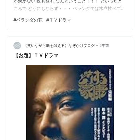
が湧かない 夜も昼も なんということ！！！ といったと
ころで どうにもならず・・・ ベランダでは木立性ベゴニ
アも満開 暑さに強い花がベランダには残ったらしく 引っ
#
ベランダの花
#
ＴＶドラマ
越しのお供の予定です 今年もフシグロセンノウが咲いた
神代植物公園の山野草展で種を買い蒔いて咲いて2年目で
す 田中澄江先生がお好きな花でした 懐かしいなあ 山に
•
登りたいなあー ＊＊＊＊＊＊ ここのところのお楽しみは
【笑いながら脳を鍛える】なぞかけブログ
2年前
TVBSの平日５時からの韓国ドラマ「薯童謡」です 日本
【お題】ＴＶドラマ
では聖…