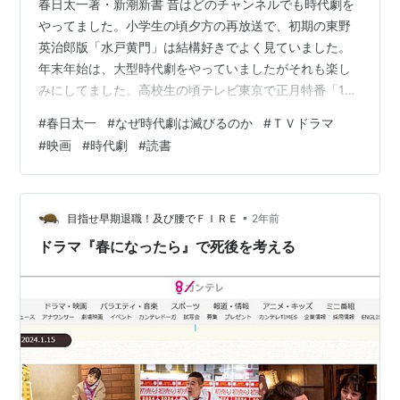
春日太一著・新潮新書 昔はどのチャンネルでも時代劇を
やってました。小学生の頃夕方の再放送で、初期の東野
英治郎版「水戸黄門」は結構好きでよく見ていました。
年末年始は、大型時代劇をやっていましたがそれも楽し
みにしてました。高校生の頃テレビ東京で正月特番「12
時間超ワイドドラマ」として東映／内田吐夢監督の「宮
#
春日太一
#
なぜ時代劇は滅びるのか
#
ＴＶドラマ
本武蔵」五部作（武蔵役は中村錦之助）を放送、翌年、
#
映画
#
時代劇
#
読書
同じ枠、武蔵は同じ萬屋（中村）錦之助で巌流島決戦後
の武蔵を描く「それからの武蔵」が放送されすっかり武
蔵にハマりました。今でも東映版の「宮本武蔵」は武蔵
映画のNo1だと思います。TVでも何度も映像化されてい
•
目指せ早期退職！及び腰でＦＩＲＥ
2年前
ますが、白眉は1984年の役所広司が武蔵役…
ドラマ『春になったら』で死後を考える