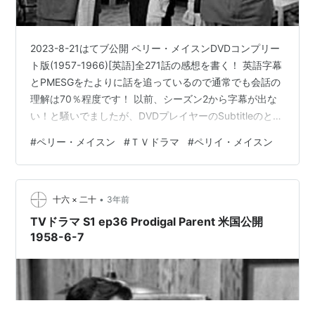
2023-8-21はてブ公開 ペリー・メイスンDVDコンプリー
ト版(1957-1966)[英語]全271話の感想を書く！ 英語字幕
とPMESGをたよりに話を追っているので通常でも会話の
理解は70％程度です！ 以前、シーズン2から字幕が出な
い！と騒いでましたが、DVDプレイヤーのSubtitleのとこ
ろではなくてClosed Captionのところをオンにしたらあ
#
ペリー・メイスン
#
ＴＶドラマ
#
ペリイ・メイスン
っさり出てきました。前にダメだと思ってたエピソード
もこの方法で無事表示されたのでシーズン全話に字幕が
用意されてるみたい。よかったよかった。 トリビアは
•
Perry Mason TV Series Wiki | EpisodePages …
十六 × 二十
3年前
TVドラマ S1 ep36 Prodigal Parent 米国公開
1958-6-7