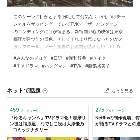
このシーンに目がとまる 帰宅して何気なくTVをつけチャ
ンネルをザッピングしていてTVKで「ザ・ハングマン」
のエンディングに目が留まる。新宿副都心の映像は東京
都庁が建つ前の景色。そしてそれより気になったのがス
タッフロール。メーク担当のお名前が読めない。PCの
IMEパッドでそれらしく入力し漢字を見つけ
#
みんなのブログ
#
日記
#
漢和辞典
#
メイク
る。”懿”「い」「よい」「うるわしい」と読み、「うるわ
#
ＴＶドラマ
#
ハングマン
#
TVK
#
藤懿裕美子
しいこと」「よいこと」とあった。お名前は「ふじい」
と読むらしい。この女性は映画やドラマのメイク、ヘア
メイクを数多く担当されていて有名な作品にも携わって
ネットで話題
もっと見る
おられた。作品のなかには森田芳光監督「それから」も
あった。余談になるが最近の学生は漢和辞典を引くこ…
459
275
ブックマーク
ブックマーク
「ゆるキャン△」TVドラマ化！志摩リ
Netflixの制作現場
ン役は福原遥、なでしこ役は大原優乃
が語るTVドラマとの
- コミックナタリー