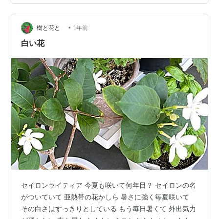
て、まだ制作についての詳細も公表されていません。 過
去4本に参加した作品のうち、1本だけが年内公開。残り3
•
本は来年以降になりそうです。 なぜ映画ばかり？ 地方住
樹と花と
1年前
まいの事情 ちょっと考えてみると、これ（映画ばかり）
白い花
には理由がありそうです。私が首都…
セイロンライティア 今夏も咲いて何年目？ セイロンの名
がついていて 亜熱帯の花かしら 暑さに強く毎夏咲いて
その白さはすっきりとしている もう毎日暑くて 外出気力