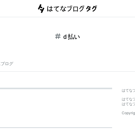
ｄ払い
連ブログ
はてな
はてな
はてな
Copyrig