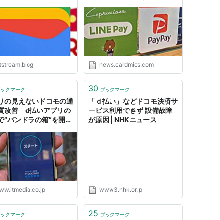
ど、スマホ1つで支払いに使
えるサービスをまとめまし
た。 - クレジットカードの読
みもの
tstream.blog
news.cardmics.com
30
ブックマーク
ブックマーク
りの見えないドコモの通
「ｄ払い」などドコモ決済サ
質改善 d払いアプリの
ービス利用できず 設備故障
で“パンドラの箱”を開く
が原因 | NHKニュース
も
ww.itmedia.co.jp
www3.nhk.or.jp
25
ブックマーク
ブックマーク