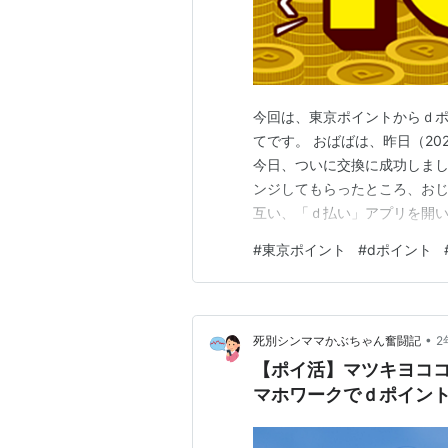
今回は、東京ポイントからｄポ
てです。 おばばは、昨日（20
今日、ついに交換に成功しまし
ンジしてもらったところ、おじ
互い、「ｄ払い」アプリを開い
ことを確認したところで、一安
#
東京ポイント
#
dポイント
当たり１１００円分が付与され
キャンペーンへの「エントリー
•
死別シンママかぶちゃん奮闘記
2
【ポイ活】マツキヨコ
マホワークでｄポイン