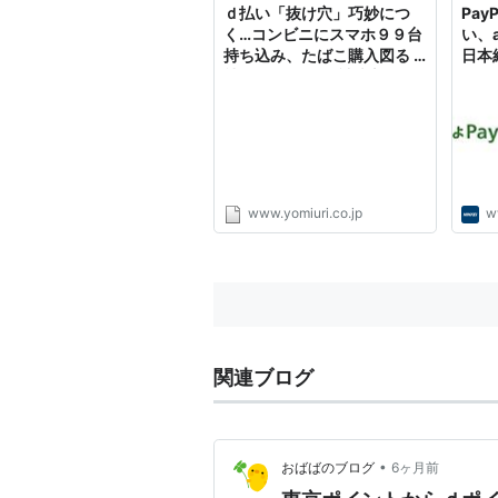
ｄ払い「抜け穴」巧妙につ
Pa
く…コンビニにスマホ９９台
い、a
持ち込み、たばこ購入図る :
日本
社会 : ニュース : 読売新聞オ
ンライン
www.yomiuri.co.jp
w
関連ブログ
•
おばばのブログ
6ヶ月前