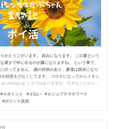
りがとうございます。 励みになります。 この夏という
な暑さで外に出るのが嫌になりますね。 という事で、
に行ってません。 腸の持病があり、夏場は脱水になり
外出頻度を少なくしてます。 コロナになってからイオン
c.moppy.jp １％ではありますが、小さなことからコ
品が大丈夫となると・・・・ 洗剤とか細々したものも必
#
ｄポイント
#
ｄ払い
#
ｄジョブスマホワーク
合えば、イオンネットスーパーで医薬品も注文するので
#
ポイント投資
配達料も…
年前