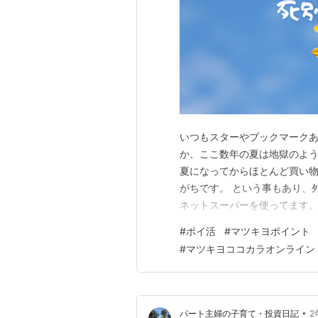
いつもスターやブックマークあ
か、ここ数年の夏は地獄のよう
夏になってからほとんど買い物
がちです。 という事もあり、
ネットスーパーを使ってます。 p
ツコツとです。 そして、食料
#
ポイ活
#
マツキヨポイント
要になります。 タイミングが
#
マツキヨココカラオンライン
すが、注文した商品が少ないと
•
パート主婦の子育て・投資日記
2