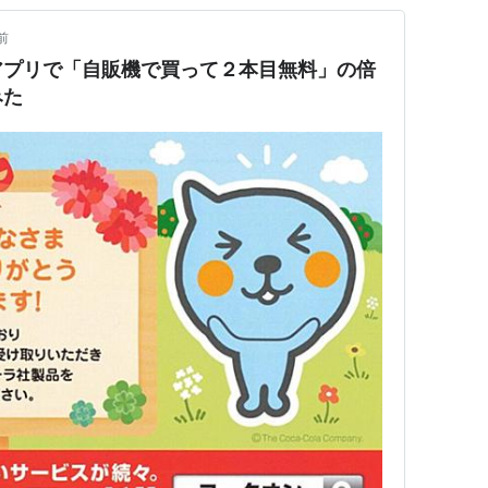
前
アプリで「自販機で買って２本目無料」の倍
みた