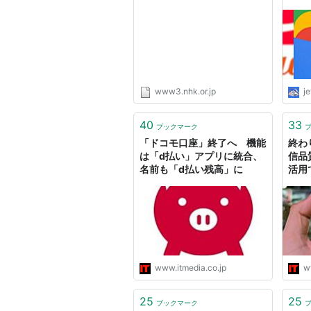
www3.nhk.or.jp
je
40
33
ブックマーク
「ドコモ口座」終了へ 機能
終わ
は「d払い」アプリに統合、
信品
名前も「d払い残高」に
活用
恐れ
www.itmedia.co.jp
w
25
25
ブックマーク