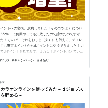
イントへの交換、成功しました！そのコツは？ につい
26/2/6）に何回やっても失敗したので諦めたのですが、
た！ なので、それをおじじ（夫）にも伝えて、チャレ
じも東京ポイントからdポイントに交換できました！ お
てdポイントを見てみて、１万１千ポイント増えている
心です。 あとは、４月末に追加の増量ポイント、１人
#
1100
#
キャンペーン
#
ｄ払い
るのを待つばかりです。 そうそう、ポイント増量には
」が必要なので忘…
年前
コカラオンラインを使ってみた～ｄジョブス
トを貯める～