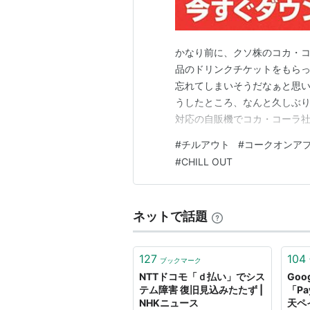
かなり前に、クソ株のコカ・
品のドリンクチケットをもら
忘れてしまいそうだなぁと思い
うしたところ、なんと久しぶ
対応の自販機でコカ・コーラ
まあ、この手の「この商品を
#
チルアウト
#
コークオンア
ニでよく見かけるものでして
#
CHILL OUT
いその商品を買ってしまうんで
ネットで話題
127
104
ブックマーク
NTTドコモ「ｄ払い」でシス
Goo
テム障害 復旧見込みたたず |
「Pa
NHKニュース
天ペ