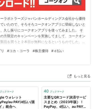
コーラボトラーズジャパンホールディングス会社から優待
っていたので、そろそろコークオンアプリに登録しないと
、久し振りにコークオンアプリを使ってみました。 そ
りの方限定のキャンペーンを実施してまして、コークオン
社製品を買うと２本目が無料になるというものでした。
買うともう１本もらえる」といった類の販売方法はコンビ
プリ
#
コカ・コーラ
#
株主優待
#
ｄ払い
、たまにコンビニに行くと、半額になるからと思いついつ
す。 でもね、レシートにつ…
もっと見る
40
ブックマーク
ブックマーク
gle ウォレット
主要なQRコード決済サービ
yPay/au PAY/d払い/楽
スまとめ（2023年版）！
イ」統合へ
PayPay、d払い、au PAYな