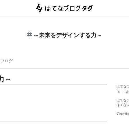
～未来をデザインする力～
連ブログ
力～
はてな
>
～未
はてな
はてな
Copyrig