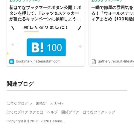
ブックマーク
ブックマーク
新はてなブックマークボタン公開！ ボ
一瞬で部屋の雰囲気を
タンを押して、Tシャツ＆ステッカー
る！「ウォールステッ
が当たるキャンペーンに参加しよう -
ィアまとめ【100均活
はてなブックマーク開発ブログ
bookmark.hatenastaff.com
gathery.recruit-lifesty
関連ブログ
はてなブログ
>
未指定
>
ｽﾃｯｶｰ
はてなブログ タグとは
ヘルプ
開発ブログ
はてなブログトップ
Copyright (C) 2001-
2026
Hatena.