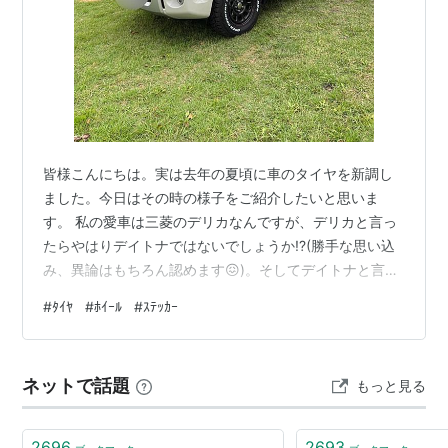
皆様こんにちは。実は去年の夏頃に車のタイヤを新調し
ました。今日はその時の様子をご紹介したいと思いま
す。 私の愛車は三菱のデリカなんですが、デリカと言っ
たらやはりデイトナではないでしょうか!?(勝手な思い込
み、異論はもちろん認めます😖)。そしてデイトナと言っ
たら鉄チン‼ごつい‼渋い‼そして重い!!ダイエットを決意
#
ﾀｲﾔ
#
ﾎｲｰﾙ
#
ｽﾃｯｶｰ
してから半年くらい何もしなくて後ろめたい気持ちくら
い重い💦 ホイール＆タイヤを履き替えた結果!? なぜデイ
トナ＆オープンカントリーの組み合わせなのか!? タイヤ
ネットで話題
もっと見る
を替えるときはサイズにご注意を!! ステッカーを貼って
オシャレでリーズナブルなカスタムを!! シールを剥がす
方法と必要なアイテム…
2696
2693