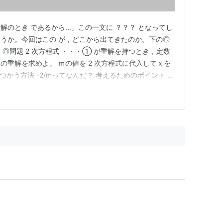
のとき であるから...」この一文に ？？？ となってし
うか。今回はこの が，どこから出てきたのか。下の◎
◎問題 2 次方程式 ・・・① が重解を持つとき，定数
の重解を求めよ。 ｍの値を 2 次方程式に代入してｘを
をつかう方法 -2/mってなんだ？ 考えるためのポイント 実
0 ということは まとめ ｍの値を 2 次方程式に代入して
次方程式の判別式を とすると 2 次方程式が重解をもつの…