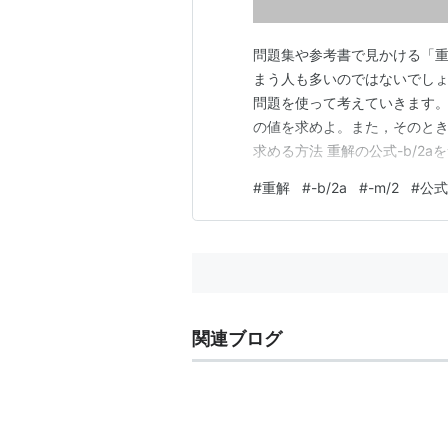
問題集や参考書で見かける「重解
まう人も多いのではないでしょ
問題を使って考えていきます。 
の値を求めよ。また，そのとき
求める方法 重解の公式-b/2a
際の考え方 【結論】√の中身が 
#
重解
#
-b/2a
#
-m/2
#
公式
ｘを求める方法 解）この 2 
関連ブログ