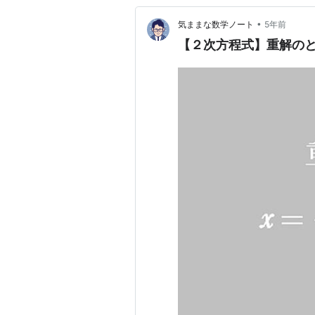
•
気ままな数学ノート
5年前
【２次方程式】重解のと