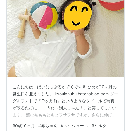
こんにちは、ぱいなっぷるかぞくです🍍 ひめが10ヶ月の
誕生日を迎えました。 kyouinhuhu.hatenablog.com グー
グルフォトで『○ヶ月前』というようなタイトルで写真
が映るたびに、 「うわ～別人じゃん！」と笑ってしまい
ます。 髪の毛ももともとフサフサですが、さらに伸びて
いるし 眉も太く濃くなっちゃいました。両津勘吉になり
#
0歳10ヶ月
#
赤ちゃん
#
スケジュール
#
ミルク
そうです。 （沖縄のDNAのせいで。。。かわいそ