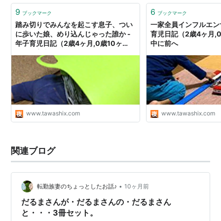
9
6
ブックマーク
ブックマーク
踏み切りでみんなを起こす息子、つい
一家全員インフルエンザ
に歩いた娘、めり込んじゃった誰か -
育児日記（2歳4ヶ月,0
年子育児日記（2歳4ヶ月,0歳10ヶ
中に前へ
月） - 夜中に前へ
www.tawashix.com
www.tawashix.com
関連ブログ
•
転勤族妻のちょっとしたお話♪
10ヶ月前
だるまさんが・だるまさんの・だるまさん
と・・・3冊セット。