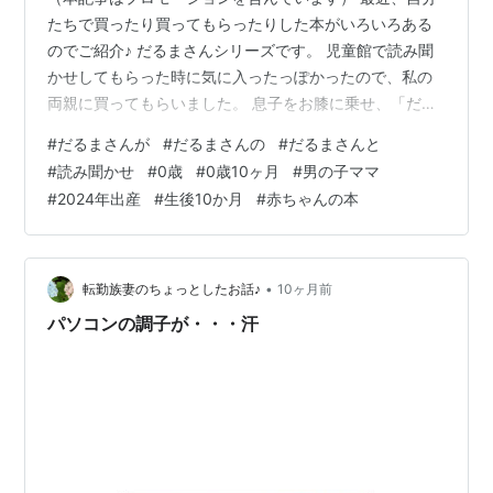
たちで買ったり買ってもらったりした本がいろいろある
のでご紹介♪ だるまさんシリーズです。 児童館で読み聞
かせしてもらった時に気に入ったっぽかったので、私の
両親に買ってもらいました。 息子をお膝に乗せ、「だ・
る・ま・さ・ん・が」のところで揺れながら読んであげ
#
だるまさんが
#
だるまさんの
#
だるまさんと
るとかなーり喜ぶ。 その姿がかわいくて仕方ない・・・
#
読み聞かせ
#
0歳
#
0歳10ヶ月
#
男の子ママ
クッ・・・orz この3冊セット、プレゼントにもおすすめ
#
2024年出産
#
生後10か月
#
赤ちゃんの本
と書いてました。 通常版の3冊セットを買いましたが、
場所によってはプレゼント仕様の3冊セットもありまし
た。 外見が赤い箱だったかな？ ちょっとした出産祝いや
1歳のお誕生日プレゼントにい…
•
転勤族妻のちょっとしたお話♪
10ヶ月前
パソコンの調子が・・・汗