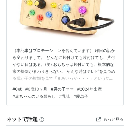
（本記事はプロモーションを含んでいます） 昨日の話か
ら変わりまして。 どんなに片付けても片付けても、片付
かない日はある。(笑) おもちゃは片付いても、根本的な
家の掃除がまわりきらない。 そんな時はテレビを見つめ
る我が子の横顔を見て「まあいっか・・・」という気持
ちに持っていく(笑) 君が楽しいならそれでいいです(笑)
#
0歳
#
0歳10ヶ月
#
男の子ママ
#
2024年出産
さて、明日また頑張ろう(^^) Joyreal モンテッソーリ ビ
#
赤ちゃんのいる暮らし
#
乳児
#
愛息子
ジーボード 知育玩具 1 2 3歳誕生日プレゼント男の子 女
の子 知育玩具 LED おもちゃ 指先知育 早期開発
JoyrealAmazonパイロット スイスイおえかき miffyはじ
ネットで話題
もっと見る
めてのスイスイおえかき 1歳以上パ…