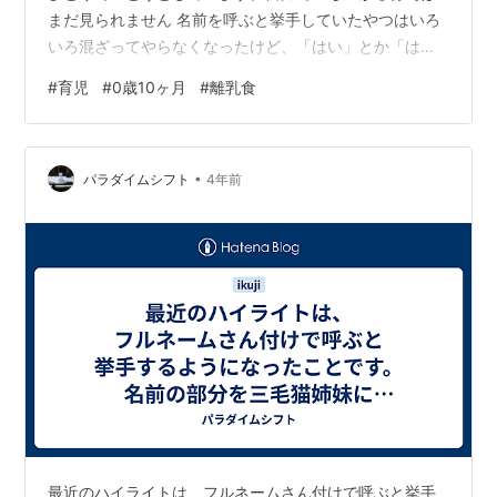
まだ見られません 名前を呼ぶと挙手していたやつはいろ
いろ混ざってやらなくなったけど、「はい」とか「はー
い」って言うと挙手します。「パチパチ」と言うと手を
#
育児
#
0歳10ヶ月
#
離乳食
叩きます。「バイバイ」はやったりやらなかったりです
が、行動を真似ようとするので大人側が手を振るとそれ
を見てやってくれます。あとは言葉も音を真似ようとし
•
ているような雰囲気がありますが、言葉のほうはまだま
パラダイムシフト
4年前
だな気がします 赤子が『ピタゴラスイッチ』が好きなの
で観せていますが、ピタゴラじゃんけん装置のコ…
最近のハイライトは、フルネームさん付けで呼ぶと挙手