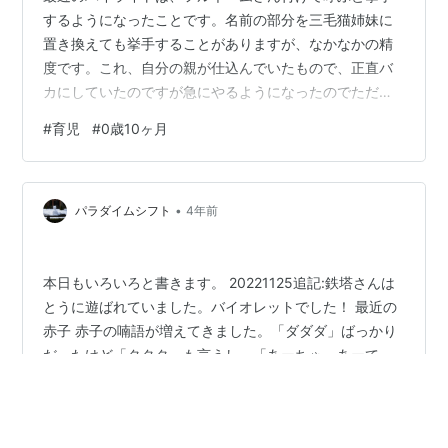
するようになったことです。名前の部分を三毛猫姉妹に
置き換えても挙手することがありますが、なかなかの精
度です。これ、自分の親が仕込んでいたもので、正直バ
カにしていたのですが急にやるようになったのでただた
だ驚きました。何をしているのかは理解しているわけで
#
育児
#
0歳10ヶ月
はないと思いますが、できるようになるものなんですね
ー。あとはなぜか食べているときとか、合間にお茶を飲
ませたときにも挙手しますが、これはどういう意味で挙
•
げているのか分かりません。 人の真似もするようになっ
パラダイムシフト
4年前
ていて、分かりやすいのは両手をパチパチです。わたし
がキッチンで粉を払うのに手をパンパンすると、赤子…