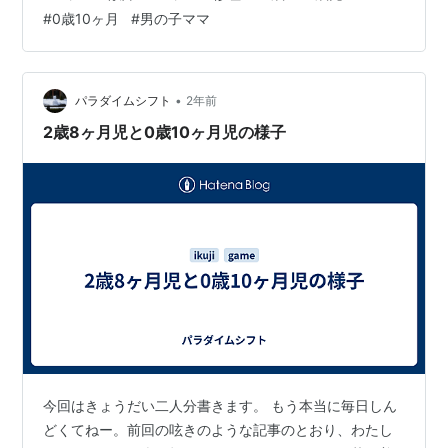
ンは重たくて重たくて・・・。 さて、どうしたものか。
#
0歳10ヶ月
#
男の子ママ
いつものパソコンは中古で買ったもので。 前回も中古で
買って同じく2年半くらいで壊れたんだよなあ。 修理に
出す？新しいの買う？また中古で買う？ いやあ、なるべ
く予算低めで。 しばらくはこの重たいパソコンを使う
•
パラダイムシフト
2年前
か？？？ はあー。困った困っ…
2歳8ヶ月児と0歳10ヶ月児の様子
今回はきょうだい二人分書きます。 もう本当に毎日しん
どくてねー。前回の呟きのような記事のとおり、わたし