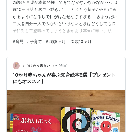
2歳8ヶ月児が本領発揮してきてなかなかなかなか･･･。0
歳10ヶ月児も素早い動きだし、とうとう椅子から机にあ
がるようになるしで目がはなせなさすぎる！ きょうだい
二人を自分一人でみないといけないときはどうしても長
子に対して怒鳴ってしまうときがあり本当に辛い。頭で
は淡々と対応しようと考えているけれど、現実は声が先
#
育児
#
子育て
#
2歳8ヶ月
#
0歳10ヶ月
に出てしまう。声を荒げたところで効果はないんですけ
どね。むしろ助長させているという。ときどき「ママ、
困らないで」と言ってくるときがあり、意味などは分か
•
っていないような気がしますがドキッとはしますねこ
ぐみは色々書きたい
2年前
れ。 というわけで、最近は心の余裕がないよーという話
10か月赤ちゃんが喜ぶ知育絵本5選【プレゼント
でした。
にもオススメ】