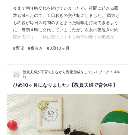
今まで朝４時交代を続けていましたが、夜間に起きる回
数も減ったので、１日おきの交代制にしました。 両方と
もの親が毎日３時間のまとまった睡眠を持続できるよう
に、毎朝４時に交代していましたが、次女の夜泣きの間
隔が広がり、一緒に寝ていても３時間の塊での睡眠が確
保できるようになったためです。 昨晩は私が当番。 ２１
#
育児
#
夜泣き
#
0歳10ヶ月
時５０分に抱っこで寝かせつけた後、次は０時半でし
た。 このときはミルクを６０ccほど飲んだ後、トントン
で就寝。 次は３時半。 こちらはお腹にバスタオルをかけ
•
教員夫婦が子育てしながら資産形成をしていくブログ
4年
直してあげて、トントンを１０分程続けると就寝。 そし
前
て朝７時起床。 だいぶ楽になったもんだ。 夜泣きの終わ
ひめ10ヶ月になりました♪【教員夫婦で育休中】
りは近いか！？ 下記のバナーをク…