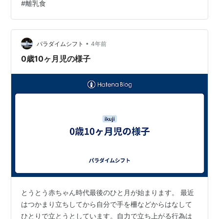
#
離乳食
う。。。） あと、細かった手足もムッチムチです。 最近
の様子 1日のスケジュール 感想 最近の様子 ・片足上げは
いはいから→高ばいに ・目標を定めたら一番スピードの
出るズリバイ ・つかまり立ちで片手離し ・つかまり…
•
パラダイムシフト
4年前
0歳10ヶ月児の様子
とうとう赤ちゃん時代最後のひと月が始まります。 最近
はつかまり立ちしてから自分で手を柵などからはなして
ひとりで立とうとしています。自力で立ち上がる行為は