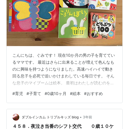
こんにちは、ぐみです！ 現在10か月の男の子を育ててい
るママです。 最近はさらに出来ることが増えて色んなも
のに興味を持つようになりました。高速ハイハイで動き
回る息子を必死で追いかけまわしている毎日です。 そん
な息子のマイブームは絵本。 最初はわたしが読むのをぼ
んやり聞いているだけだったのが、今では自分でページ
#
育児
#
子育て
#
0歳10ヶ月
#
絵本
#
おすすめ
をめくって楽しそうに見ていることが多くなりました。
そこで今回は息子が特に気に入っている買って良かった
絵本を５つご紹介します！ 赤ちゃんが喜ぶ絵本が知りた
•
い！ 出産祝いのプレゼントの参考にしたい！ 気になって
ダブルインカム トリプルキッズ blog
3年前
いる絵本の詳しい情報が知りたい！ という方必見の内容
４５８．夜泣き当番のシフト交代 ０歳１０ケ