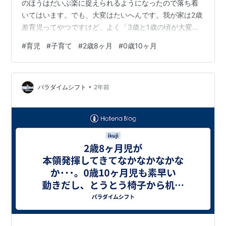
のほうはだいぶ楽に捉えられるようになったので落ち着
いてはいます。でも、大変はたいへんです。我が家は2歳
差育児ってやつですけど、よく「3歳と1歳の頃が大変だ
った」というのを目にしていたのですがなるほどと感じ
#
育児
#
子育て
#
2歳8ヶ月
#
0歳10ヶ月
ている次第です（今さらって感じですが･･･）。なんてっ
たってイヤイヤ期と赤ちゃんですからね。そりゃー大変
だ。 長子（2歳8ヶ月） 現在、イヤイヤ期ピークなのかも
•
しれないなー、と思っています。言葉でただ「やだ」ば
パラダイムシフト
2年前
かりを言うわけではないので「あれー？」と思っていた
けど、立派にイヤイヤしていますねー…