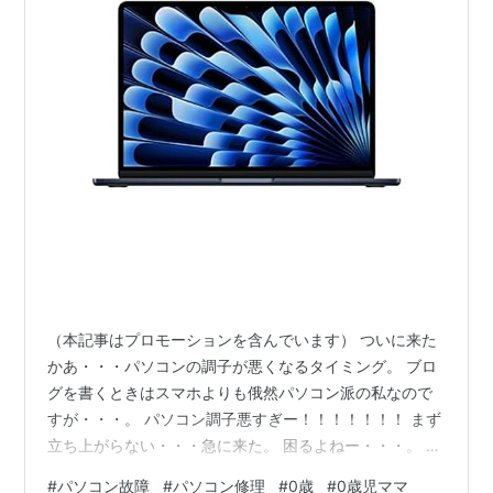
（本記事はプロモーションを含んでいます） ついに来た
かあ・・・パソコンの調子が悪くなるタイミング。 ブロ
グを書くときはスマホよりも俄然パソコン派の私なので
すが・・・。 パソコン調子悪すぎー！！！！！！！ まず
立ち上がらない・・・急に来た。 困るよねー・・・。 今
は別のパソコンで書き込んでいるんですが、このパソコ
#
パソコン故障
#
パソコン修理
#
0歳
#
0歳児ママ