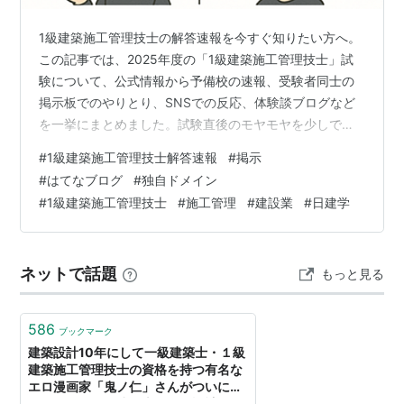
1級建築施工管理技士の解答速報を今すぐ知りたい方へ。
この記事では、2025年度の「1級建築施工管理技士」試
験について、公式情報から予備校の速報、受験者同士の
掲示板でのやりとり、SNSでの反応、体験談ブログなど
を一挙にまとめました。試験直後のモヤモヤを少しでも
早く解消したい方へ、「探さなくてもここで確認でき
#
1級建築施工管理技士解答速報
#
掲示
る」安心感をお届けします。合格ボーダーや自己採点の
#
はてなブログ
#
独自ドメイン
参考になる情報も網羅していますので、ぜひ最後までご
#
1級建築施工管理技士
#
施工管理
#
建設業
#
日建学
覧ください。 まずは公式情報をチェック 1級建築施工管
理技士試験は「一般財団法人 建設業振興基金」が実施し
ています。公式の試験問題・解答例は、試験後に下記ペ
ネットで話題
もっと見る
ージで公開されます。 施工管理技術検定…
586
ブックマーク
建築設計10年にして一級建築士・１級
建築施工管理技士の資格を持つ有名な
エロ漫画家「鬼ノ仁」さんがついに建
築マンガ「一級建築士矩子の設計思