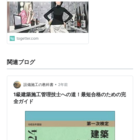
考」を発売！
togetter.com
関連ブログ
•
設備施工の教科書
2年前
1級建築施工管理技士への道！最短合格のための完
全ガイド