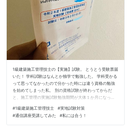
1級建築施工管理技士の【実施】試験。 とうとう受験票届
いた！ 学科試験はなんとか独学で勉強した。 学科受かる
って思ってなかったので分かった時には違う資格の勉強
を始めてしまった私。 別の資格試験が終わってからだ
と、施工管理の実施試験勉強期間が大体１か月になって
しまうのが不安すぎて、ぼんやり聞いてた経験記述？？
#
1級建築施工管理技士
#
実地試験対策
とか未知すぎて不安で不安で。 ちゃっかり金額がお手頃
#
通信講座受講してみた
#
私には合う！
だったので添削サービスのある通信講座に入ってみた。
なんとな～く探して今回初めて知った『独学サポート事