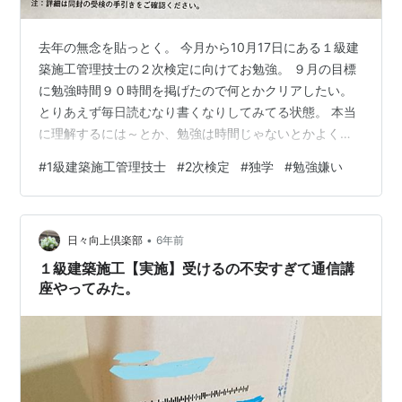
去年の無念を貼っとく。 今月から10月17日にある１級建
築施工管理技士の２次検定に向けてお勉強。 ９月の目標
に勉強時間９０時間を掲げたので何とかクリアしたい。
とりあえず毎日読むなり書くなりしてみてる状態。 本当
に理解するには～とか、勉強は時間じゃないとかよく言
われたりもするけど、 自分のことはある程度自分がいち
#
1級建築施工管理技士
#
2次検定
#
独学
#
勉強嫌い
ばんよく分かる。 私の脳みそスペックは基本的に平均以
下。 高を括って良かった試しは皆無。 ひたすら頑張って
たら運良くいい結果につながることの方が断然多い。 結
•
局最後は運が味方してくれるような感じ。 神様に見てて
日々向上倶楽部
6年前
ほしい。 無宗教だけど。 とりあえず自分で決めた９０時
１級建築施工【実施】受けるの不安すぎて通信講
間の勉強時間を達成した…
座やってみた。