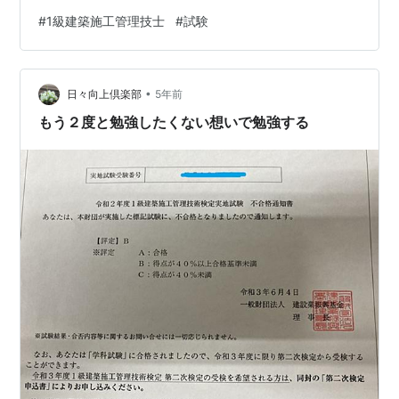
でしょうか？この記事では、試験の概要から効果的な勉
#
1級建築施工管理技士
#
試験
強法、取得後のキャリアまで、合格に必要な情報を網羅
的に解説します。最短合格を目指し、1級建築施工管理技
士を手に入れましょう！ 1級建築施工管理技士 第一次検
•
定 出題分類別問題集 令和6年度版 [ 宮下真一 ]価格：
日々向上倶楽部
5年前
3,080円（税込、送料無料) (2024/9/29時点) 楽天で購
もう２度と勉強したくない想いで勉強する
入…