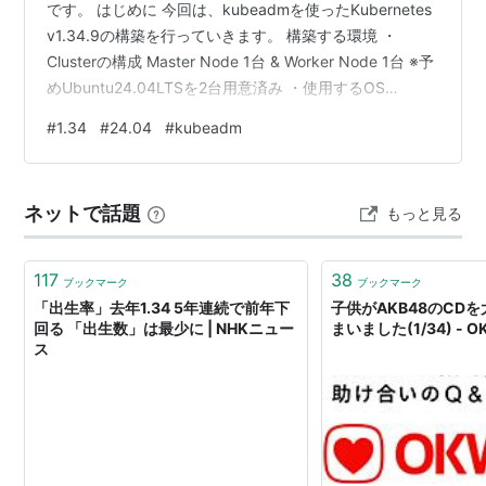
です。 はじめに 今回は、kubeadmを使ったKubernetes
v1.34.9の構築を行っていきます。 構築する環境 ・
Clusterの構成 Master Node 1台 & Worker Node 1台 ※予
めUbuntu24.04LTSを2台用意済み ・使用するOS
Ubuntu 24.04 LTS Server cat /etc/lsb-release
#
1.34
#
24.04
#
kubeadm
DISTRIB_ID=Ubuntu DISTRIB_RELEASE=24.04
DISTRIB_CODENAME=noble DISTRIB_DESCRIPTION…
ネットで話題
もっと見る
117
38
ブックマーク
ブックマーク
「出生率」去年1.34 5年連続で前年下
子供がAKB48のCD
回る 「出生数」は最少に | NHKニュー
まいました(1/34) - O
ス