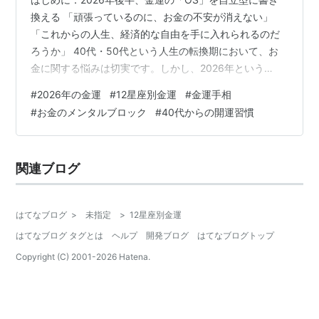
換える 「頑張っているのに、お金の不安が消えない」
「これからの人生、経済的な自由を手に入れられるのだ
ろうか」 40代・50代という人生の転換期において、お
金に関する悩みは切実です。しかし、2026年という
「1：新しい始まり」のエネルギーが流れる今、これまで
#
2026年の金運
#
12星座別金運
#
金運手相
の「節約」や「我慢」といった守りの金運術は、もはや
#
お金のメンタルブロック
#
40代からの開運習慣
通用しなくなっています。 2026年後半の金運のテーマ
は、**「自立した循環」**です。 あなたが自分の才能を
認め、自分を最高の資本として投資し、喜びを持ってエ
関連ブログ
ネルギーを回し始めた時、お金は「対価」ではなく「共
鳴」としてあなたの元へ流れ込ん…
はてなブログ
>
未指定
>
12星座別金運
はてなブログ タグとは
ヘルプ
開発ブログ
はてなブログトップ
Copyright (C) 2001-
2026
Hatena.