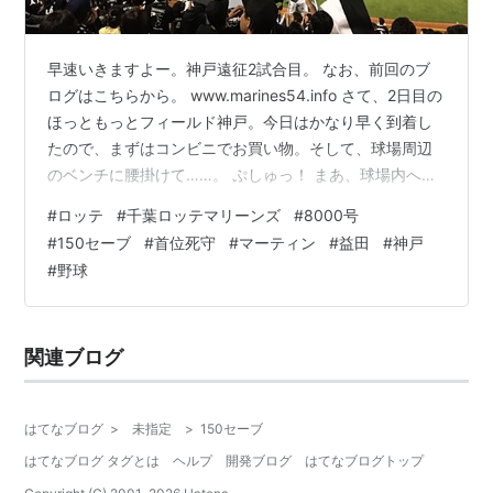
早速いきますよー。神戸遠征2試合目。 なお、前回のブ
ログはこちらから。 www.marines54.info さて、2日目の
ほっともっとフィールド神戸。今日はかなり早く到着し
たので、まずはコンビニでお買い物。そして、球場周辺
のベンチに腰掛けて……。 ぷしゅっ！ まあ、球場内への
アルコール飲料の持ち込みは禁止で、球場内でのアルコ
#
ロッテ
#
千葉ロッテマリーンズ
#
8000号
ール飲料の販売も中止してるけど、球場周辺での飲酒に
#
150セーブ
#
首位死守
#
マーティン
#
益田
#
神戸
ついては禁止も注意もされていないので、しっかりとマ
#
野球
スクを着用しつつ、まわりに迷惑を掛けないように、ひ
とりでしっぽり呑み。嗚呼、やっぱり野球観戦にアルコ
ールは必要不可欠だよなー。昨日は呑めんかったから、
関連ブログ
ほんとしあわせー。 で…
はてなブログ
>
未指定
>
150セーブ
はてなブログ タグとは
ヘルプ
開発ブログ
はてなブログトップ