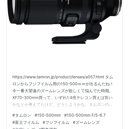
https://www.tamron.jp/product/lenses/a057.html タム
ロンからフジフイルム用の150-500ｍｍが出るんだね！
今一番大望遠のズームレンズが欲しくて悩んでた時期。
XF70-300mm買って、いずれ1.4倍テレコン買えば良い
かなとか考えてたけど。どうしようかな。タムロンのサ
イトページの作例見ると、超絶良いね。本当にこんな写
#
タムロン
#
150-500mm
#
150-500mm F/5-6.7
真俺でも撮れるのかは知らんけど。 でも20万か。高い。
#
富士フイルム
#
フジフイルム
#
ズームレンズ
XF70-300mmが10万ぐらい。プラス10万分幸せになれま