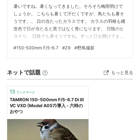
暑いですね。暑くなってきました。そろそろ梅雨明けで
しょうか。 こちらも暑くて汗だくですが、鳥たちも暑そ
うです。。 日の当たったカラスです。 カラスの羽根も構
造色で日が当たると黒ではなく青になります。 日陰のヒ
ヨドリ。 日陰でも暑そうですね。ずっと口を開けてま
す。 口開けムクドリ。 鳥は汗をかかないので、口を開け
#
150-500mm F/5-6.7
#
Z9
#
野鳥撮影
て口の中の水分を蒸発させてるみたいです。 今回はムク
ドリが多めです。 夏場は葉が生い茂っているのもあり、
鳥を見つけるのが大変です。 最後に、シジュウカラの幼
ネットで話題
もっと見る
鳥です。 瞬間的に日当たり良好の場所へ出てきました
が、すぐに茂みへ。 やはり暑いのですかね。 2時間くら
いの散歩でTシャツの色が変わ…
13
ブックマーク
TAMRON 150-500mm F/5-6.7 Di III
VC VXD (Model A057)導入 - 六時の
おやつ