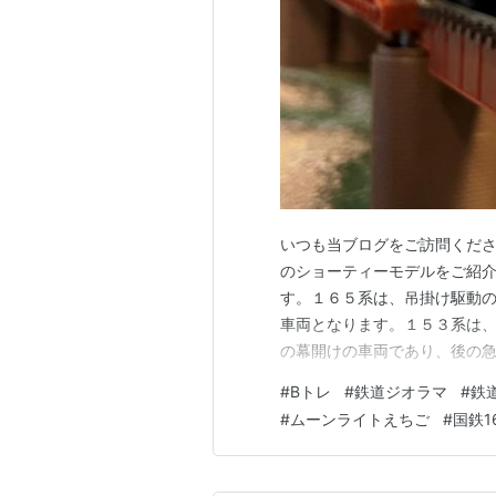
いつも当ブログをご訪問くださ
のショーティーモデルをご紹介
す。１６５系は、吊掛け駆動
車両となります。１５３系は
の幕開けの車両であり、後の
dododotoh.hatenabl
#
Bトレ
#
鉄道ジオラマ
#
鉄
します。電化路線網が広がる
#
ムーンライトえちご
#
国鉄1
０ｋＷモーターの１５３系では