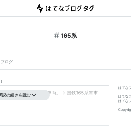
165系
連ブログ
い
】
はてな
直流急行形
電車
・
鉄道車両
。→
国鉄165系電車
解説の続きを読む
はてな
はてな
Copyrig