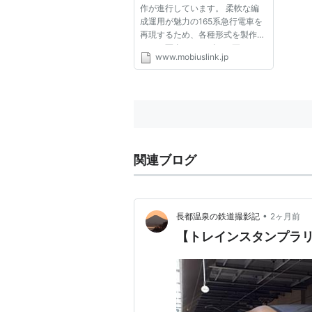
作が進行しています。 柔軟な編
成運用が魅力の165系急行電車を
再現するため、各種形式を製作中
です。写真は、わずか２両だけし
www.mobiuslink.jp
か製造されなかったサハ164で
す。不足するサハシを補う目的
で、車内には、売店と車販準備室
が設けられています。
関連ブログ
•
長都温泉の鉄道撮影記
2ヶ月前
【トレインスタンプラ