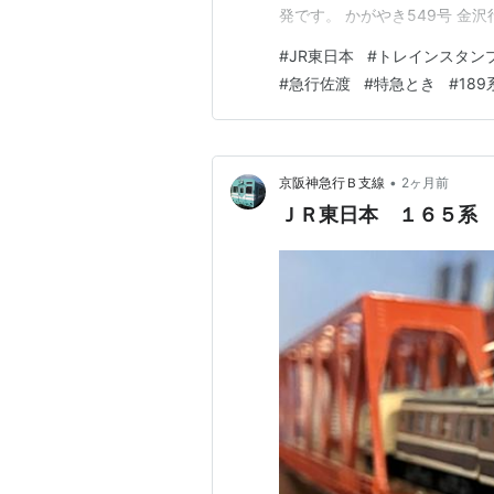
発です。 かがやき549号 金
へ。 東京19時24分⇒8549
#
JR東日本
#
トレインスタン
ット…!! 早速スタンプを押印
#
急行佐渡
#
特急とき
#
189
を結んでいた189系…
•
京阪神急行Ｂ支線
2ヶ月前
ＪＲ東日本 １６５系