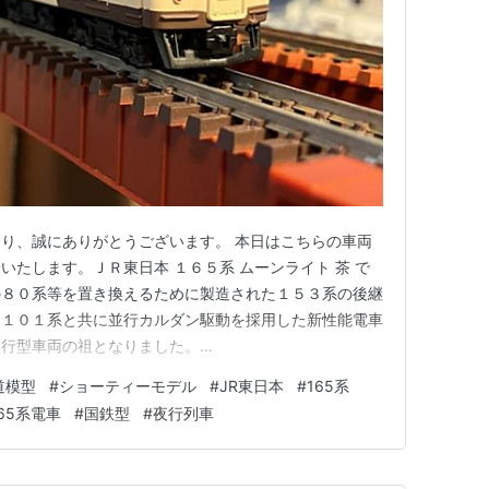
り、誠にありがとうございます。 本日はこちらの車両
いたします。ＪＲ東日本 １６５系 ムーンライト 茶 で
の８０系等を置き換えるために製造された１５３系の後継
、１０１系と共に並行カルダン駆動を採用した新性能電車
急行型車両の祖となりました。
og.com １６５系は１５３系のパワーアップ版、という形で登場
道模型
#
ショーティーモデル
#
JR東日本
#
165系
につけ、勾配区間での運用も増えてくることになり、１０
65系電車
#
国鉄型
#
夜行列車
力不足が否めませんでし…