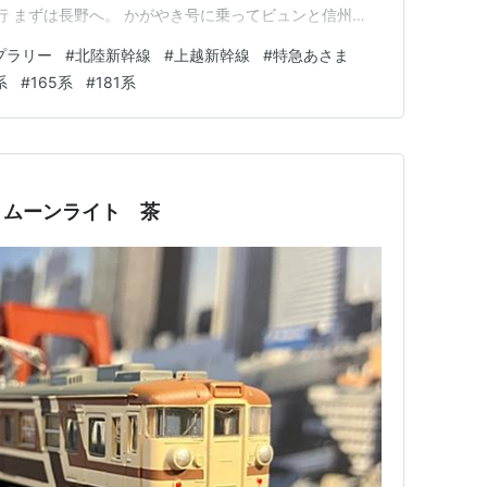
沢行 まずは長野へ。 かがやき号に乗ってビュンと信州
Eかがやき549号金沢行⇒長野20時44分 長野駅の景品をゲ
プラリー
#
北陸新幹線
#
上越新幹線
#
特急あさま
して長野駅の景品をゲット。 かつて上野～長野・直江津間
系
#
165系
#
181系
 ムーンライト 茶