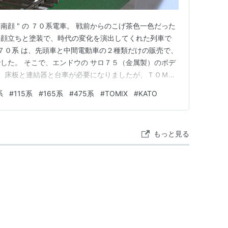
湘南顔 " の ７０系電車。 戦前からのこげ茶色一色だった
な顔立ちと塗装で、時代の変化を演出してくれた列車で
 ７０系 は、先頭車と中間電動車の２種類だけの販売で、
した。 そこで、エンドウの サロ７５（金属製）のボデ
。 床板と連結器と台車が必要になりましたが、ＴＯＭＩ
、パーツを抜き取りました。 プラ製の床板の一部を削った
系
#
115系
#
165系
#
475系
#
TOMIX
#
KATO
りました。 塗装の風合いもピッタリです。 グリーン車
てい…
もっと見る