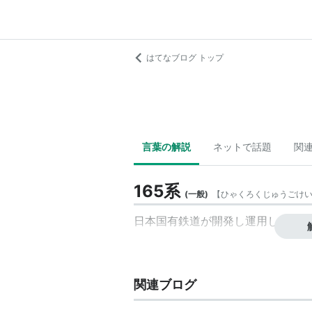
はてなブログ トップ
言葉の解説
ネットで話題
関
165系
(
一般
)
【
ひゃくろくじゅうごけ
日本国有鉄道
が開発し運用していた
関連ブログ