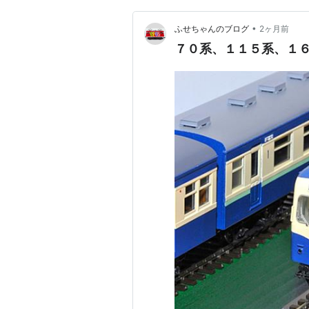
•
ふせちゃんのブログ
2ヶ月前
７０系、１１５系、１６