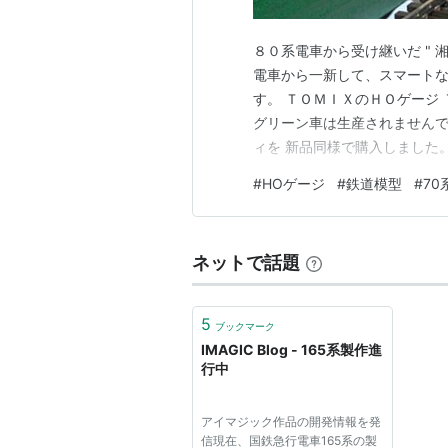
８０系電車から受け継いだ " 
電車から一新して、スマート
す。 ＴＯＭＩＸのＨＯゲージ
グリーン車は生産されませんで
ィを 新品同様で購入しました
Ｘの サロ１５３ が入手でき
#
HOゲージ
#
鉄道模型
#
70
だけで、高さもピッタリではま
の屋根だけ明るいグレーになっ
ネットで話題
5
ブックマーク
IMAGIC Blog - 165系製作進
行中
アイマジック作品の開発情報を発
信現在、国鉄急行電車165系の製