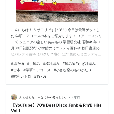
こんにちは！ リサモリです(＾∀＾) 今日は最近ゲットし
た 学研ユアコースの本をご紹介します！ ユアコースシリ
ーズ ジュニアの楽しいあみもの 学習研究社 昭和49年11
月30日初版発行 小学館のミニレディ百科や 秋田書店の
ビバレディ百科（パクリ？😂） 近年集めたミニレディ百
科(＾∀＾) は昔、家にもあり、図書館でも見かけ 見慣れ
#
編み物
#
手編み
#
棒針編み
#
編み物#かぎ針編み
ていたのですが 学研ユアコースシリーズというのは まっ
#
古本
#
学研ユアコース
#
小さな恋のものがたり
たく知らない存在でした。 最近ヤフオクなどで古本を探
#
昭和レトロ
#
1970s
していて 存在を知り、 これ見てみたい(∩∀｀*)！！ と思
ったのですが なかなか高いお値段がついてるか、 入札合
戦に負けてゲットできずでした😅 そしてようやく、今…
•
えとせとら。～なにかやるらしい。
4年前
【YouTube】70's Best Disco,Funk & R'n'B Hits
Vol.1