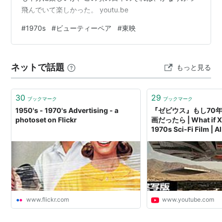
飛んでいて楽しかった。 youtu.be
#
1970s
#
ビューティーペア
#
東映
ネットで話題
もっと見る
30
29
ブックマーク
ブックマーク
1950's - 1970's Advertising - a
『ゼビウス』もし70
photoset on Flickr
画だったら | What if X
1970s Sci-Fi Film | 
www.flickr.com
www.youtube.com