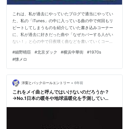
これは、私が過去にやっていたブログで適当にやってい
た、私の「iTunes」の中に入っている曲の中で何回もリ
ピートしてしまうものを紹介していた書き込みコーナー
に、私が過去に好きだった曲や「なぜカバーする人がい
ない！」と心の中で日夜嘆く曲などを書いていくコーナ
ーとして復活してみたものです(^_^; 第42回は、細野晴臣
#
細野晴臣
#
北京ダック
#
横浜中華街
#
1970s
さんの「北京ダック」です。この曲は2020年現在、1976
#
懐メロ
年発売&2018年再発されたアルバム『トロピカル・ダン
ディー』か一部の音楽配信サービス。または、細野晴臣
さんのライブで運が良ければ聞けます(^_^;
•
洋梨とバックロールエントリー
6年前
これをメイ曲と呼んではいけないのだろうか？
→No.1日本の暖冬や地球温暖化を予測してい
た・・・かも？