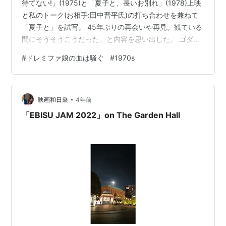
待てない!」(1975)と「夏子と、長いお別れ」(1978)上映
と私のトーク(お相手:田中晋平氏)の打ち合わせを兼ねて
「夏子と」を試写。 45年ぶりの再会いや再見。観ている
間にそうそうこうだった、と内容を思い出した。 ゴダー
ルからキャメラの動きを真似たのが黒沢清なら、大森一
#
ドレミファ娘の血は騒ぐ
#
1970s
樹は言葉のそれだった。 にほんブログ村
•
映画和日乗
4年前
「EBISU JAM 2022」on The Garden Hall