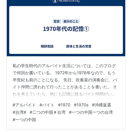
私の学生時代のアルバイト生活については、このブログ
で何回か書いている。 1972年から1976年なので、もう
半世紀も前のことになる。 先日、吹奏楽の演奏会に、バ
イト仲間に誘われて行ったことがあることを書いた。 そ
れを考えていたら、他にも記憶に残るバイト仲間がいた
ことを思い出した。 私が、アルバイトをしていたのは、
#
アルバイト
#
バイト
#
1970
#
1970s
#
沖縄返還
夏休みと冬休みの期間だった。 夏休みが、７月中旬から
#
台湾#
#
二つの中国＃台湾
#
一つの中国一つの台湾
９月上旬まで、冬休みが12月下旬から1月いっぱいくらい
#
一つの中国
だったと思う。 今はどうかわからないが、休業の前後は
やたらと休講が多く、実質的な休みが長かった。 １年間