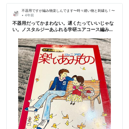
に３ヶ月はやっていたので、4年間の学生生活の期間に、
不器用ですが編み物楽しんでます〜時々縫い物と刺繍も！〜
1年以上はアルバイトして…
•
4年前
不器用だってかまわない。遅くたっていいじゃな
い。ノスタルジーあふれる学研ユアコース編み物
の本❤️