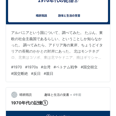
アルバニアという国について、調べてみた。 たぶん、東
欧の社会主義国であるらしい、ということしか知らなか
った。 調べてみたら、アドリア海の東岸、ちょうどイタ
リアの長靴のかかとの対岸にあった。 北はモンテネグ
ロ、北東はコソボ、東は北マケドニア、南はギリシャと
国境を接している。 このうちの、モンテネグロ、コソ
#
1970
#
1970s
#
台湾
#
ベトナム戦争
#
国交樹立
ボ、北マケドニアは、ユーゴスラビア社会主義国連邦共
#
国交断絶
#
反日
#
親日
和国の解体によって生まれた国々である。 「アルバニ
ア」という国名は、他称であり地質が主に石灰岩質で白
いことから、「白い土地」と呼んだことから、きている
という。 自称は、「シュチパリア」(鷲の国)であり、ア
•
晴耕雨読 趣味と生活の覚書
4年前
ルバニア人が鷲の子孫であるという伝説からき…
1970年代の記憶①