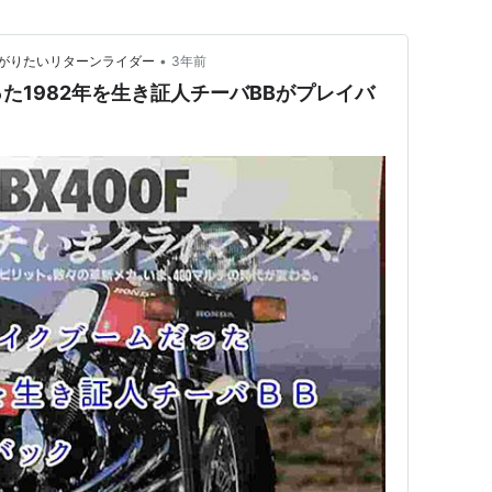
•
がりたいリターンライダー
3年前
た1982年を生き証人チーバBBがプレイバ