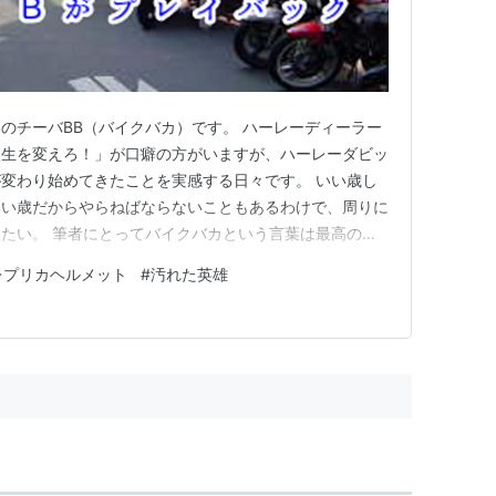
のチーバBB（バイクバカ）です。 ハーレーディーラー
人生を変えろ！」が口癖の方がいますが、ハーレーダビッ
変わり始めてきたことを実感する日々です。 いい歳し
いい歳だからやらねばならないこともあるわけで、周りに
たい。 筆者にとってバイクバカという言葉は最高の褒
を知らない天才を凌駕出来ると思っているので、これから
レプリカヘルメット
#
汚れた英雄
今回も前回に続き、空前のバイクブームが起きていた
トップ10を、チーバBB…