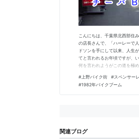
こんにちは、千葉県北西部住み
の店長さんで、「ハーレーで
ドソンを手にして以来、人生が
てと言われるお年頃ですが、
何を言われようがこの道を極め
め言葉、バカも極めれば苦労
#
上野バイク街
#
スペンサー
もバイクバカを貫きます！！ 
#
1982年バイクブーム
1982年の軽二輪国内販売台数
関連ブログ