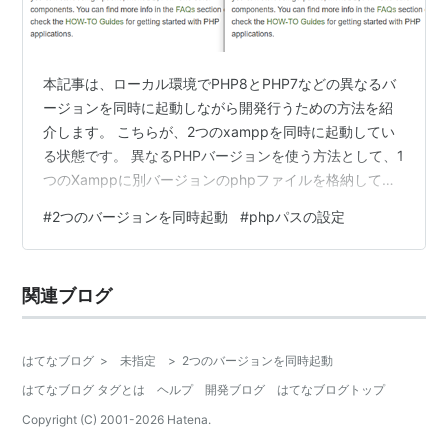
本記事は、ローカル環境でPHP8とPHP7などの異なるバ
ージョンを同時に起動しながら開発行うための方法を紹
介します。 こちらが、2つのxamppを同時に起動してい
る状態です。 異なるPHPバージョンを使う方法として、1
つのXamppに別バージョンのphpファイルを格納してシ
ンポリックリンクで切り替える方法があります。 片方の
#
2つのバージョンを同時起動
#
phpパスの設定
バージョンをあまり使用しないのであればそれで良いと
思いますが、 例えばLaravel7(PHP7)とLaravel8(PHP8)
を同時のタイミングで開発や見比べながら開発といった
関連ブログ
ことが出来ずに不便です。 Dockerを使うというのも1つ
の手はありますが、プロジェクトによって…
はてなブログ
>
未指定
>
2つのバージョンを同時起動
はてなブログ タグとは
ヘルプ
開発ブログ
はてなブログトップ
Copyright (C) 2001-
2026
Hatena.