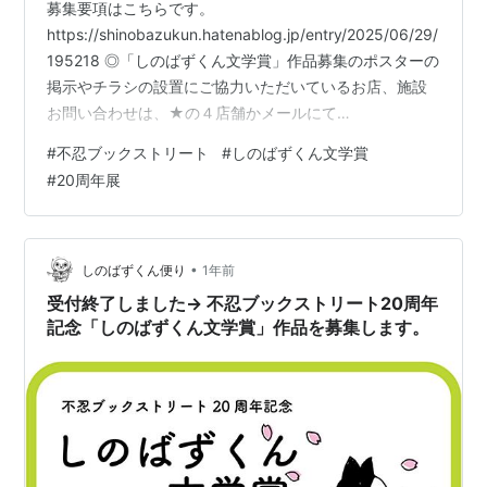
募集要項はこちらです。
https://shinobazukun.hatenablog.jp/entry/2025/06/29/
195218 ◎「しのばずくん文学賞」作品募集のポスターの
掲示やチラシの設置にご協力いただいているお店、施設
お問い合わせは、★の４店舗かメールにて
shinobazu★shinobazu-bookstreet.com（★→@）まで
#
不忍ブックストリート
#
しのばずくん文学賞
お願いいたします。 ★往来堂書店（千駄木）
#
20周年展
https://ohraido.com/ ★ひるねこBOOKS（谷中）
https://www.hirunekobooks.com/ ★タナカホンヤ（池
之端）http://blog.livedoor.jp/…
•
しのばずくん便り
1年前
受付終了しました→ 不忍ブックストリート20周年
記念「しのばずくん文学賞」作品を募集します。