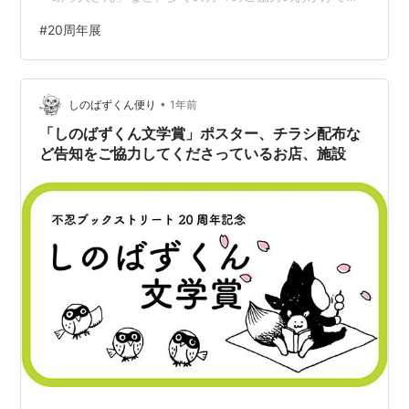
す。 今回の「20周年展」では、これまでのMAPや一箱古
#
20周年展
本市の様子を展示し、20年間を振り返ります。 【展示・
イベント詳細】 最終日の展示終了時間と 「クロージング
パーティー＆しのばずくん文学賞授賞式」についてお知
•
らせ 最終日 11月16日（日）は、17:00で終了となりま
しのばずくん便り
1年前
す。 通常の日曜日よりも早い閉店となります。お気をつ
「しのばずくん文学賞」ポスター、チラシ配布な
けください。 クロー…
ど告知をご協力してくださっているお店、施設