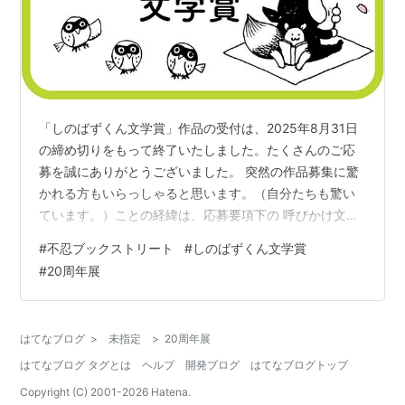
「しのばずくん文学賞」作品の受付は、2025年8月31日
の締め切りをもって終了いたしました。たくさんのご応
募を誠にありがとうございました。 突然の作品募集に驚
かれる方もいらっしゃると思います。（自分たちも驚い
ています。）ことの経緯は、応募要項下の 呼びかけ文に
書きました。お読みいただけたら幸いです。 ご応募いた
#
不忍ブックストリート
#
しのばずくん文学賞
だいた作品は、不忍ブックストリート実行委員による選
#
20周年展
考を経て、10月28日（火）～ 11月16日（日）に、谷中・
HAGISOさんで開催する「不忍ブックストリート20周
年」展で展示し、 最終日には、しのばずくん文学賞ほ
はてなブログ
>
未指定
>
20周年展
か、特別ゲスト選考委員賞の発表を予定しています。
はてなブログ タグとは
ヘルプ
開発ブログ
はてなブログトップ
【応募要項】 募集内容 …
Copyright (C) 2001-
2026
Hatena.