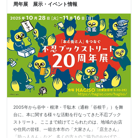
字くらいまでと少なくて、申し訳な…
周年展 展示・イベント情報
2005年から谷中・根津・千駄木（通称「谷根千」）を舞
台に、本に関する様々な活動を行なってきた不忍ブック
ストリート。 ここまで続けてこられたのは、地域のお店
や住民の皆様、一箱古本市の「大家さん」「店主さん」
「助っ人さん」など、多くの方々のご協力のおかげで