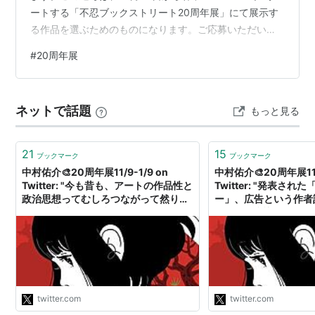
ートする「不忍ブックストリート20周年展」にて展示す
る作品を選ぶためのものになります。ご応募いただいた
作品のうち、選考対象となった作品は34点にのぼりまし
#
20周年展
た。ここから実行委員による投票を行い、18点が選出さ
れました。なお募集規格（A4サイズの紙片面）から外れ
た作品は選考対象外とさせていただきました。 【選考通
ネットで話題
もっと見る
過 18作品】（得票順ではなくご応募順に並んでいます）
正田淳一郎 『タイムスリップ＠しのばず』坂部明浩 『凸
凹のある不忍ブックストリ…
21
15
ブックマーク
ブックマーク
中村佑介🎨20周年展11/9-1/9 on
中村佑介🎨20周年展11/9
Twitter: "今も昔も、アートの作品性と
Twitter: "発表さ
政治思想ってむしろつながって然りだ
ー」、広告という作者
けど、地域として税金もたくさん使わ
明らかに意識されたnor
れる「あいちトリエンナーレ」で、一
風の安易な翻案権侵害
部展示とイベントとしての政治思想の
の仕事の業務妨害とし
偏りは、さすがに公私混同だと感じま
大切なことなのですか
す。自費開催のイベントならご自由に
んとしましょうよ、自
なんだけど。"
https://t.co/QkEl5Y
twitter.com
twitter.com