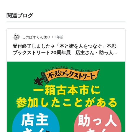
関連ブログ
•
しのばずくん便り
1年前
受付終了しました→「本と街を人をつなぐ」不忍
ブックストリート20周年展 店主さん・助っ人さ
んメッセージ募集のお知らせ