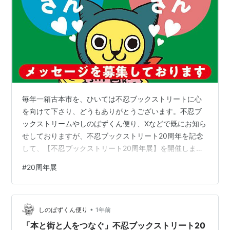
毎年一箱古本市を、ひいては不忍ブックストリートに心
を向けて下さり、どうもありがとうございます。不忍ブ
ックストリームやしのばずくん便り、Xなどで既にお知ら
せしておりますが、不忍ブックストリート20周年を記念
して、【不忍ブックストリート20周年展】を開催しま
す。 20周年展に向けて、不忍ブックストリート一箱古本
#
20周年展
市を支え、一緒に盛り上げてくださる店主さん、助っ人
さん、大家さんから、それぞれにメッセージを寄せてい
ただき、【不忍ブックストリート20周展】の展示に使わ
•
せていただきたいと思います。 ◎店主さん/助っ人さんの
しのばずくん便り
1年前
メッセージを募集します。 展示の関係上、文字数が150
「本と街と人をつなぐ」不忍ブックストリート20