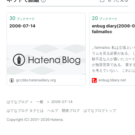
30
20
ブックマーク
ブックマーク
2006-07-14
enbug diary(2006-0
failmalloc
_ failmalloc 私は立
ラムを見る必要がある。 
験不足な人が書いたコー
が無茶苦茶である。 要す
を考えていない。 これに
せられるが、 そもそも何
gccbbs.hatenadiary.org
enbug.tdiary.net
みた。 失敗するのを見る
ない。 これ...
はてなブログ
>
一般
>
2006-07-14
はてなブログ タグとは
ヘルプ
開発ブログ
はてなブログトップ
Copyright (C) 2001-
2026
Hatena.