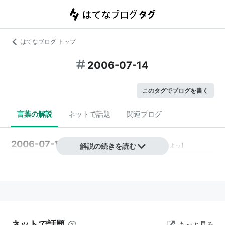
はてなブログ トップ
2006-07-14
このタグでブログを書く
言葉の解説
ネットで話題
関連ブログ
2006-07-14
(
一般
解説の続きを読む
)
【
にせんろくねんしちがつじゅうよっ
】
ネットで話題
もっと見る