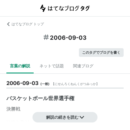
はてなブログ トップ
2006-09-03
このタグでブログを書く
言葉の解説
ネットで話題
関連ブログ
2006-09-03
(
一般
)
【
にせんろくねんくがつみっか
】
バスケットボール世界選手権
決勝戦
解説の続きを読む
WRCラリージャパン最終日