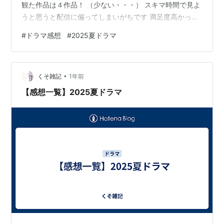
観た作品は４作品！ （少ない・・・） スキマ時間で見よ
うと思うと配信に偏ってしまいがちです 満足度高かった
順にまとめます！ 第１位 40までにしたい10のこと 毎話
#
ドラマ感想
#
2025夏ドラマ
感想を載せるほどハマったドラマです これは本当に素晴
らしいドラマでした 全話分感想を書いているので読んで
いただければと ※ネタバレ注意です umehanatuduri.com
•
第２位 トラックガール２ シリーズものなのに１を観てい
くそ雑記
1年前
ないけど なんとなく録画してみたらハマりました 乃…
【感想一覧】2025夏ドラマ