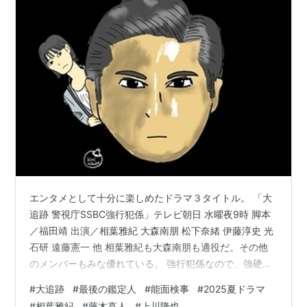
エンタメとして十分に楽しめたドラマ３タイトル。 「大
追跡 警視庁SSBC強行犯係」テレビ朝日 水曜夜9時 脚本
／福田靖 出演／相葉雅紀 大森南朋 松下奈緒 伊藤淳史 光
石研 遠藤憲一 他 相葉雅紀も大森南朋も適役だ。その他
のメンバーもみな優れている。 強行犯係なので、強硬犯
罪が起きるわけなのだが、ドラマはコメディ仕立て。 遠
#
大追跡
#
最後の鑑定人
#
能面検事
#
2025夏ドラマ
藤憲一演じる捜査一課長のポンコツさに、笑わずにはい
#
相葉雅紀
#
藤木直人
#
上川隆也