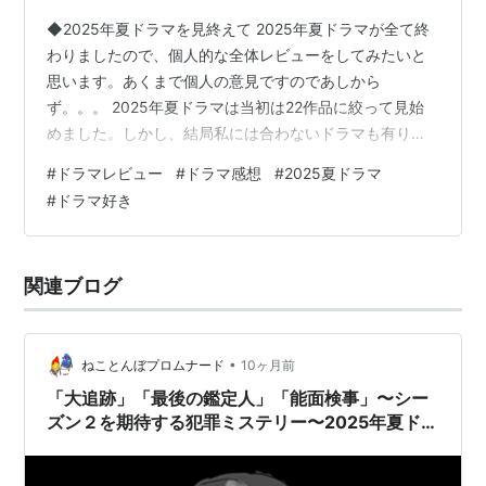
◆2025年夏ドラマを見終えて 2025年夏ドラマが全て終
わりましたので、個人的な全体レビューをしてみたいと
思います。あくまで個人の意見ですのであしから
ず。。。 2025年夏ドラマは当初は22作品に絞って見始
めました。しかし、結局私には合わないドラマも有り最
終的には17作品を最後まで見ました。途中脱落は5作品で
#
ドラマレビュー
#
ドラマ感想
#
2025夏ドラマ
した。しかし、夏ドラマ全体としては当初思っていた以
#
ドラマ好き
上に面白い作品が多かったと思います。ただ、毎回楽し
みでたまらないほどの突出した作品は少なかったです。
その中でも今期唯一評価5にしたのが「僕たちはまだその
関連ブログ
星の校則を知らない」です。このドラマは学園青春もの
ではあるのでしょうが、一風変わって…
•
ねことんぼプロムナード
10ヶ月前
「大追跡」「最後の鑑定人」「能面検事」〜シー
ズン２を期待する犯罪ミステリー〜2025年夏ドラ
マ