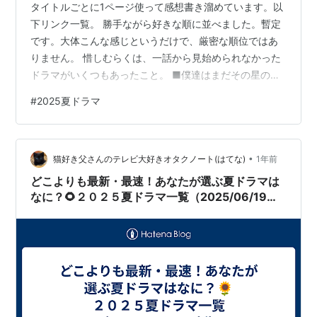
タイトルごとに1ページ使って感想書き溜めています。以
下リンク一覧。 勝手ながら好きな順に並べました。暫定
です。大体こんな感じというだけで、厳密な順位ではあ
りません。 惜しむらくは、一話から見始められなかった
ドラマがいくつもあったこと。 ■僕達はまだその星の校
則を知らない ■愛の、がっこう。 ■ちはやふるｰめぐりｰ
#
2025夏ドラマ
■恋愛禁止 ■初恋DOGs ■最後の鑑定人 ■大恋愛〜僕を
忘れる君と ■DOPE 麻薬取締部特務捜査課 ■しあわせな
結婚 ■こんばんは、朝山家です。 ■明日はもっと、いい
•
日になる ■能面検事 ■大追跡〜警視庁SSBC強行犯係〜
猫好き父さんのテレビ大好きオタクノート(はてな)
1年前
■40までにしたい10のこと ■レプリカ 元妻の復讐 痛…
どこよりも最新・最速！あなたが選ぶ夏ドラマは
なに？🌻２０２５夏ドラマ一覧（2025/06/19更
新）