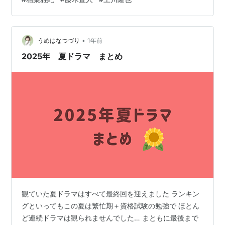
られない。それだけも面白すぎて、十分に観る価値があ
る。 SSBCは「捜査支援分析センター」のことで、防犯
カメラ映像、パソコン、プロファイリングを駆使して、
犯行、犯人の分析、追跡捜査を行う。 テレビ朝日のこの
•
うめはなつづり
1年前
枠、10年ぶりの新…
2025年 夏ドラマ まとめ
観ていた夏ドラマはすべて最終回を迎えました ランキン
グといってもこの夏は繁忙期＋資格試験の勉強で ほとん
ど連続ドラマは観られませんでした… まともに最後まで