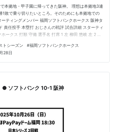
績で本拠地・甲子園に帰ってきた阪神。 理想は本拠地3連
勝1敗で乗り切りたいところ。そのためにも本拠地での
ターティングメンバー 福岡ソフトバンクホークス 阪神タ
ド 責任投手 本塁打 おじさんの戦評 試合詳細 スターティ
クス 打順 守備 選手名 打席 1 左 柳田 悠岐 左 2 中
 一 山川 穂高 右 5 三 栗原 陵矢 左 6 遊 今宮 健太 右 7 二
ポストシーズン
#
福岡ソフトバンクホークス
 9 投 モイネ…
0月28日
 ● ソフトバンク 10-1 阪神