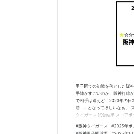
甲子園での初戦を落とした阪
手陣がすごいのか、阪神打線が
で相手は違えど、2023年の
勝！…となってほしいなぁ。 
タイガース 試合結果 スコアボ
ィングメンバー 福岡ソフトバンクホ
#
阪神タイガース
#
2025年
中 周東 佑京 左 3 右 柳町 達 左
#
阪神甲子園球場
#
2025年1