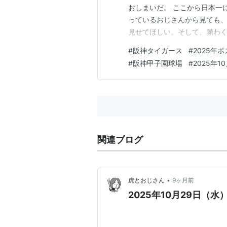
おしまいだ。 ここから日本一
っているおじさんから見ても
見せてほしい。そして、願わ
せてくれ！ デュプランティエ
#
阪神タイガース
#
2025年
ンクホークス 阪神タイガース 
#
阪神甲子園球場
#
2025年1
試合詳細 スターティングメンバ
関連ブログ
•
虎とおじさん
9ヶ月前
2025年10月29日（水）