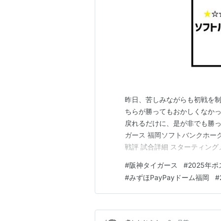
昨日、苦しみながらも初戦を
ちらが勝ってもおかしくなかっ
戻れるだけに、是が非でも勝っ
ガース 福岡ソフトバンクホーク
戦評 試合詳細 スターティングメ
本 光司 左 2 二 中野 拓夢 左 3
#
阪神タイガース
#
2025年
髙寺 望夢 左 7 遊 小幡 竜平 左
#
みずほPayPayドーム福岡
#