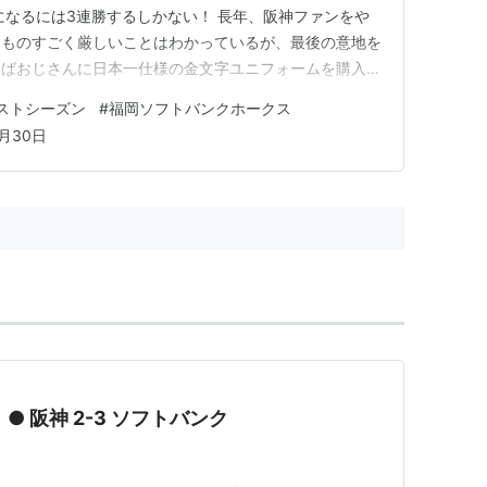
になるには3連勝するしかない！ 長年、阪神ファンをや
、ものすごく厳しいことはわかっているが、最後の意地を
くばおじさんに日本一仕様の金文字ユニフォームを購入さ
選手のやつを！！ スターティングメンバー 福岡ソフトバ
ポストシーズン
#
福岡ソフトバンクホークス
試合結果 スコアボード 責任投手 本塁打 おじさんの戦評
0月30日
ー 福岡…
 ● 阪神 2-3 ソフトバンク