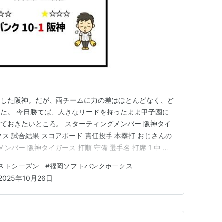
制した阪神。だが、両チームに力の差はほとんどなく、ど
た。 今日勝てば、大きなリードを持ったまま甲子園に
ておきたいところ。 スターティングメンバー 阪神タイ
ス 試合結果 スコアボード 責任投手 本塁打 おじさんの
ンバー 阪神タイガース 打順 守備 選手名 打席 1 中 近
 右 森下 翔太 右 4 三 佐藤 輝明 左 5 一 大山 悠輔 右 6 指
ポストシーズン
#
福岡ソフトバンクホークス
 8 捕 坂本 誠志郎 右 9…
2025年10月26日