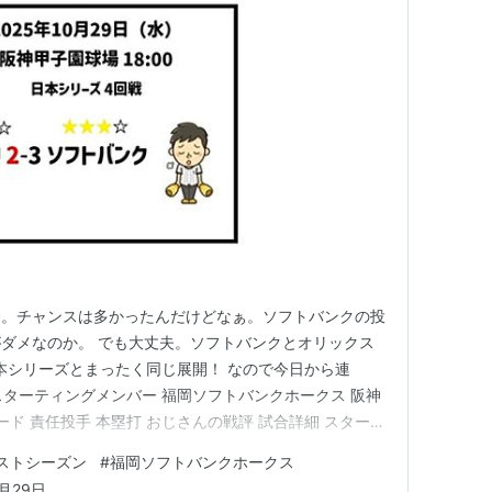
神。チャンスは多かったんだけどなぁ。ソフトバンクの投
ダメなのか。 でも大丈夫。ソフトバンクとオリックス
日本シリーズとまったく同じ展開！ なので今日から連
スターティングメンバー 福岡ソフトバンクホークス 阪神
ード 責任投手 本塁打 おじさんの戦評 試合詳細 スターテ
ークス 打順 守備 選手名 打席 1 左 柳田 悠岐 左 2
ポストシーズン
#
福岡ソフトバンクホークス
 4 一 山川 穂高 右 5 三 栗原 陵矢 左 6 遊 野…
0月29日