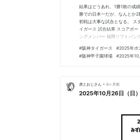
結果はどうあれ、1勝1敗の成
勝での日本一だが、なんとか2
初戦は大事な試合となる。 ス
イガース 試合結果 スコアボー
ングメンバー 福岡ソフトバンクホー
周東 佑京 左 3 右 柳町 達 左 4
#
阪神タイガース
#
2025年
牧原 大成 左 8 捕 海野 隆司 右
#
阪神甲子園球場
#
2025年1
•
虎とおじさん
9ヶ月前
2025年10月26日（日）