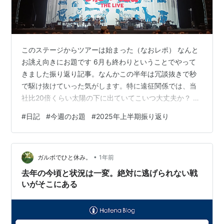
このステージからツアーは始まった（なおレポ） なんと
お誂え向きにお題です 6月も終わりということでやって
きました振り返り記事。なんかこの半年は冗談抜きで秒
で駆け抜けていった気がします。特に遠征関係では、当
社比20倍くらい太陽の下に出ていてこいつ大丈夫か？ 死
ぬんか？ ってくらい活動的だった気がします。そんな半
#
日記
#
今週のお題
#
2025年上半期振り返り
年でしたが、さてどんな記事がオススメにあがるのや
ら。早速行ってみましょう。 アニメとラジオと遠征の半
年でした １月１日 あけおめはバカと共に これで2年連続
•
&UNDERで年越ししてることになります。最初は成り行
ガルボでひと休み。
1年前
きで通い始めた箱ですが、なんだかんだ言ってあの場所
去年の今頃と状況は一変。絶対に逃げられない戦
で益体もない話をしながら馬鹿話…
いがそこにある