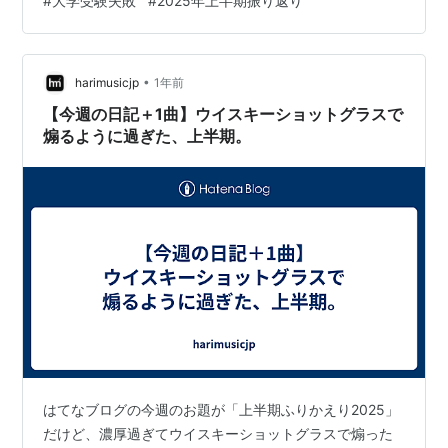
#
大学受験失敗
#
2025年上半期振り返り
受験に関わる事すべてをサポート。金額にして100万超
🙀 しかし悪夢はここから。模擬試験でそこそこの結果を
とってしまった次男。 塾の先生からも「希望の大学はも
•
う少し勉強しないと難しいですが、それ以外の大学なら
harimusicjp
1年前
受かる可能性は80％くらいだと思います」と奥様と次男
【今週の日記＋1曲】ウイスキーショットグラスで
が面談の時に言われたよう…
煽るように過ぎた、上半期。
はてなブログの今週のお題が「上半期ふりかえり2025」
だけど、濃厚過ぎてウイスキーショットグラスで煽った