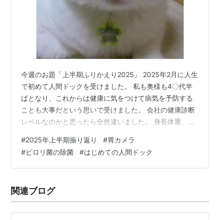
今週のお題「上半期ふりかえり2025」 2025年2月に人生
で初めて人間ドックを受けました。 私も奥様も4〇代半
ばとなり、これからは健康に気をつけて病気を予防する
ことも大事だという思いで受けました。 会社の健康診断
レベルなのかと思ったら全然違いました。 身長体重、血
液検査はもちろん。超音波で腹部を検査。バリウムを飲
#
2025年上半期振り返り
#
胃カメラ
んで胃の撮影。 およそ3時間にわたり精密検査。 はじめ
#
ピロリ菌の除菌
#
はじめての人間ドック
て飲んだバリウム。ゴロゴロ転がされ気持ち悪かったー
😿 そして結果。 奥様は、中性脂肪が高すぎるという注
意。 私は胃粘膜軽度萎縮＆高血圧。ピロリ菌の検査を勧
関連ブログ
められました。 かかりつけの医院に行き、ピロリ菌をし
てもらいました。 ここで…