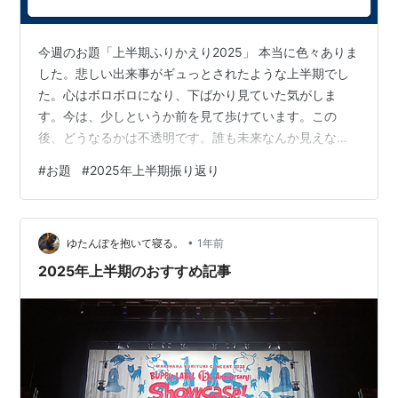
今週のお題「上半期ふりかえり2025」 本当に色々ありま
した。悲しい出来事がギュっとされたような上半期でし
た。心はボロボロになり、下ばかり見ていた気がしま
す。今は、少しというか前を見て歩けています。この
後、どうなるかは不透明です。誰も未来なんか見えない
ですから、今、やれる事をやるしかないと思っていま
#
お題
#
2025年上半期振り返り
す。 少し前までは、後でいい。なんとかなる。と、問題
から目をそらして生きていました。甘い甘い人生を生き
ていました。 切羽詰まってないと、人間は動けないと思
•
いますが、色んな事を、日々後悔しないで生きていこう
ゆたんぽを抱いて寝る。
1年前
と思っています。 2025年 上半期 少しだけ自信を持てる
2025年上半期のおすすめ記事
生き様になりました。失ったものは帰って…