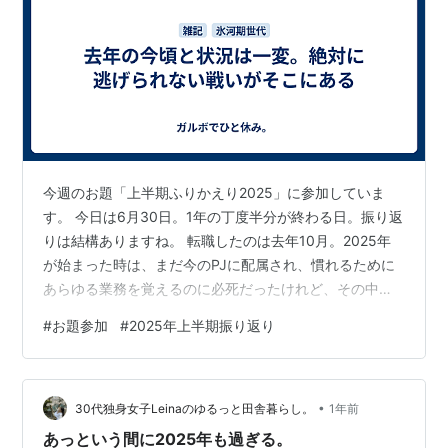
今週のお題「上半期ふりかえり2025」に参加していま
す。 今日は6月30日。1年の丁度半分が終わる日。振り返
りは結構ありますね。 転職したのは去年10月。2025年
が始まった時は、まだ今のPJに配属され、慣れるために
あらゆる業務を覚えるのに必死だったけれど、その中で
ミスもやらかした。1度だけではない。ここで分かったこ
#
お題参加
#
2025年上半期振り返り
とは、仕事のマルチタスクが得意ではないこと。ある仕
事をしているときに、別の事で呼ばれると、戻ってきた
時の行動でミスの元になることが結構ある。これ以上詳
•
しく書くと身バレしてしまう可能性があるので書かない
30代独身女子Leinaのゆるっと田舎暮らし。
1年前
けれど、そのテの状況に陥った時は、一旦そのタスクを
あっという間に2025年も過ぎる。