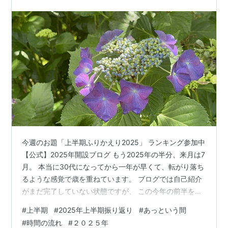
キリの良い所で切り上げてから応じ…
今週のお題「上半期ふりかえり2025」 ランキング参加中
【公式】2025年開設ブログ もう2025年の半分、来月は7
月。 本当に30代になってから一年が早くて、転がり落ち
るような感覚で歳を重ねています。 ブログでは自己紹介
がまだ完了していない状態ですが、 この今年の前半を振
り返ってみます。 今年の元旦は、また地震が来るんじゃ
#
上半期
#
2025年上半期振り返り
#
あっという間
ないかと震えていました。生きている気がしないという
#
時間の流れ
#
２０２５年
か、令和6年の元旦を思い出して、パニックを起こしてい