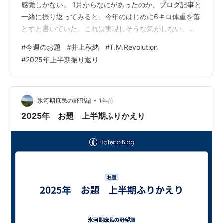
感覚しかない。 1月からなにがあったのか、ブログ記事と
一緒に振り返ってみると、今年のはじめに6キロ体重を落
とすと書いていた。これは実現しそうな気がしない。無
理だ。 harimusic.jp 相変わらず体重は全く動かない。週2
#
今週のお題
#
井上秋緒
#
T.M.Revolution
のランニング、完璧な姿勢矯正、意識程度じゃなくてガ
#
2025年上半期振り返り
チの食事管理をすれば動くとは思うものの……今すぐそれ
をやると300%倒れてしまう。正直言ってそこまで考える
ことできる頭のキャパが今の私には無い。音楽ライター
を目指すことで手一杯だ。 思えば2025年の上半期は、ど
•
氷河期庶民の野望編
1年前
んどん音楽…
2025年 お題 上半期ふりかえり