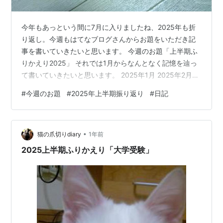
今年もあっという間に7月に入りましたね、2025年も折
り返し。今週もはてなブログさんからお題をいただき記
事を書いていきたいと思います。 今週のお題「上半期ふ
りかえり2025」 それでは1月からなんとなく記憶を辿っ
て書いていきたいと思います。 2025年1月 2025年2月
2025年3月 2025年4月 2025年5月 2025年6月 感想
#
今週のお題
#
2025年上半期振り返り
#
日記
2025年1月 お正月は食べて、テレビを見ての繰り返しで
過ごしていました。どんどん太っていくのと、『劇映画
孤独のグルメ』が楽しみすぎて孤独のグルメの過去のエ
•
ピソードを配信で観たりして、あっという間に10連休の
猫の爪切りdiary
1年前
お休みが終わってしまいました。昨年体調を崩して…
2025上半期ふりかえり「大学受験」