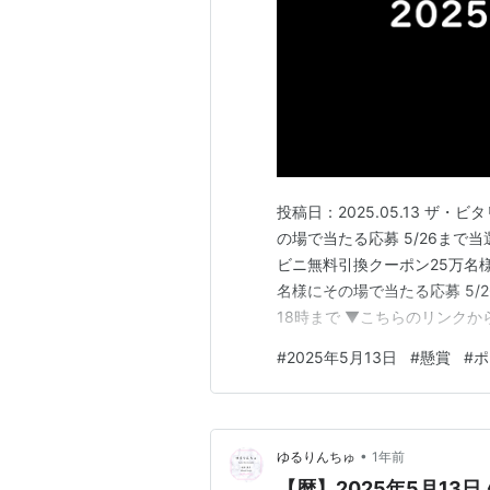
投稿日：2025.05.13 ザ
の場で当たる応募 5/26まで当
ビニ無料引換クーポン25万名様 
名様にその場で当たる応募 5/26まで
18時まで ▼こちらのリンクからハ
人たちがこぞってTikTokLi
#
2025年5月13日
#
懸賞
#
ポ
の友達招待も今お得なのでおす
•
ゆるりんちゅ
1年前
【暦】2025年5月13日