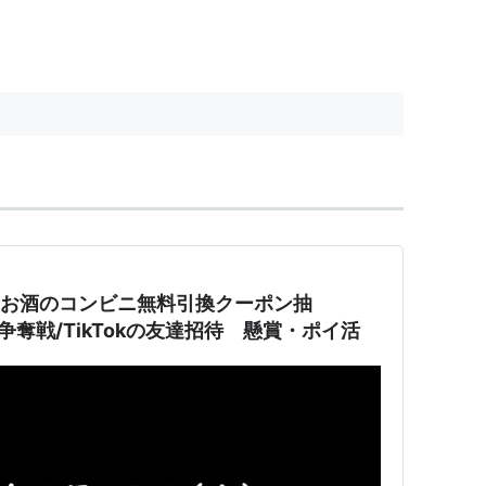
曜日 お酒のコンビニ無料引換クーポン抽
チミツ争奪戦/TikTokの友達招待 懸賞・ポイ活