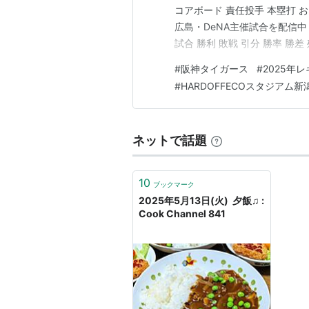
コアボード 責任投手 本塁打 お
広島・DeNA主催試合を配信中
試合 勝利 敗戦 引分 勝率 勝差 残試合 1
.543 1.5 107 3 広島 34 17 16 
#
阪神タイガース
#
2025年
#
HARDOFFECOスタジアム新
ネットで話題
10
ブックマーク
2025年5月13日(火) 夕飯♫ :
Cook Channel 841