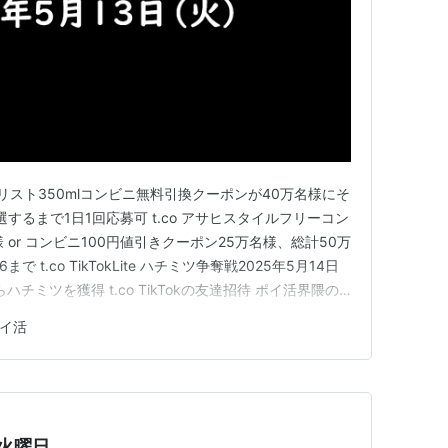
・ビタリスト350mlコンビニ無料引換クーポンが40万名様にそ
選するまで1日1回応募可 t.co アサヒスタイルフリーコン
or コンビニ100円値引きクーポン25万名様、総計50万
 t.co TikTokLite ハチミツ争奪戦2025年5月14日
チミツを獲得 t.co TikTokの友達招待 ポイ活界隈の
teのキャンペーンを頑張っていますが、TikTokの方のアプリ
イ活
す…
 火曜日