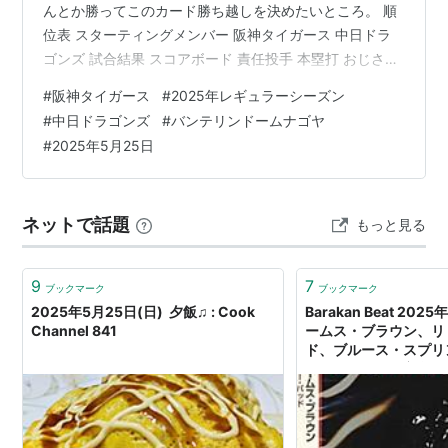
んとか勝ってこのカード勝ち越しを決めたいところ。 順
位表 スターティングメンバー 阪神タイガース 中日ドラ
ゴンズ 試合結果 スコアボード 責任投手 本塁打 おじさん
の戦評 試合詳細 スポンサーリンク J SPORTSで広島・
#
阪神タイガース
#
2025年レギュラーシーズン
DeNA主催試合を配信中！ 順位表 この日までの順位はこ
#
中日ドラゴンズ
#
バンテリンドームナゴヤ
ちら。 順位 チーム名 試合 勝利 敗戦 引分 勝率 勝差 残試
#
2025年5月25日
合 1 阪神 45 24 19 2 .558 - 98 2 DeNA 43 22 18 3
.550 0.5 100 3 巨人 47 25 21 1 .5…
ネットで話題
もっと見る
9
7
ブックマーク
ブックマーク
2025年5月25日(日) 夕飯♫ : Cook
Barakan Beat 20
Channel 841
ームス・ブラウン、リ
ド、ブルース・スプリ
ン） - ラジオと音楽