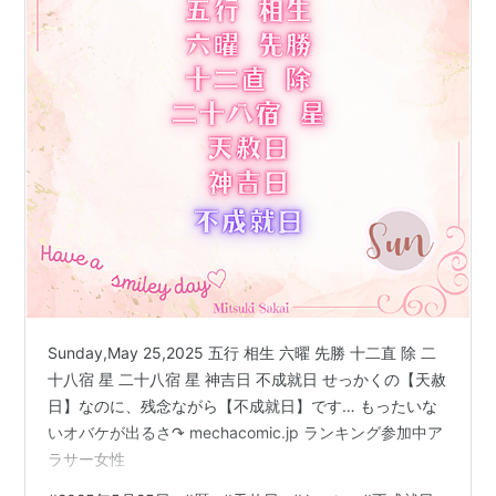
Sunday,May 25,2025 五行 相生 六曜 先勝 十二直 除 二
十八宿 星 二十八宿 星 神吉日 不成就日 せっかくの【天赦
日】なのに、残念ながら【不成就日】です… もったいな
いオバケが出るさ↷ mechacomic.jp ランキング参加中ア
ラサー女性