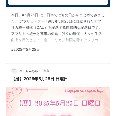
本日、#5月25日 は、日本では何の日かをまとめてみまし
た。 アフリカ・デー 1963年5月25日に設立されたアフ
リカ統一機構（OAU）を記念する国際的な記念日です。
アフリカの統一と連帯の促進、独立の確保、人々の生活
向上を目的として、南アフリカ共和国を除くアフリカの
全独立国31ヵ国により創設されました。その後、モロッ
#
2025年5月25日
コを除く全アフリカ諸国53ヵ国が加盟し、2002年7月に
はアフリカ連合（AU）として発展を遂げています。現在
でもアフリカ各国で記念イベントが開催され、ジンバブ
•
エやマリなどでは祝日として位置づけられています。 食
ゆるりんちゅ
1年前
堂車の日 1899年5月25日、山陽鉄道において日本初の食
【暦】2025年5月25日 日曜日
堂車が連結され…