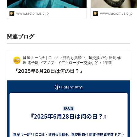
www.radiomusic.jp
www.radiomusic.jp
関連ブログ
鍵屋 キー助®｜口コミ・評判も掲載中。鍵交換 取付 開錠 修
•
理 電子錠 ドアノブ・ドアクローザー交換など
1年前
『2025年6月28日は何の日？』