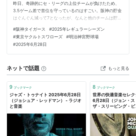
昨日、奇跡的にセ・リーグの上位チームが負けたため、
3.5ゲーム差で首位を守っているのはすごい。阪神の貯金
はぐんぐん減って7となったが、なんと他のチームは貯金
なしというおかしな展開なってきた。 おじさんの勝手な
#
阪神タイガース
#
2025年レギュラーシーズン
予想だが、今日は昨日、唯一のタイムリーを放ったヘル
#
東京ヤクルトスワローズ
#
明治神宮野球場
ナンデス選手をスタメンから外してきそうな気がす
#
2025年6月28日
る…。 順位表 スターティングメンバー 阪神タイガース
東京ヤクルトスワローズ 試合結果 スコアボード 責任投
手 本塁打 おじさんの戦評 試合詳細 スポンサーリンク J
ネットで話題
もっと見る
SPORTSで広島・DeN…
9
8
ブックマーク
ブックマーク
ジャズ・トゥナイト 2025年6月28日
世界の快適音楽セレクシ
（ジョシュア・レッドマン） - ラジオ
6月28日（ジョン・
と音楽
ザ・スリーピング・ビ
ラジオと音楽