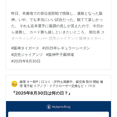
昨日、本拠地での首位攻防戦で惜敗し、連敗となった阪
神。いや、でも本当にいい試合だった。観てて楽しかっ
た。 それも近本選手に復調の兆しが見えたので、今日か
ら連勝し、カード勝ち越しといきたいところ。 順位表 ス
ターティングメンバー 読売ジャイアンツ 阪神タイガース
試合結果 スコアボード 責任投手 本塁打 おじさんの戦評
#
阪神タイガース
#
2025年レギュラーシーズン
試合詳細 スポンサーリンク J SPORTSで広島・DeNA主
#
読売ジャイアンツ
#
阪神甲子園球場
催試合を配信中！ 順位表 この日までの順位はこちら。
#
2025年8月30日
順位 チーム名 試合 勝利 敗戦 引分 勝率 勝差 残試合 1 阪
神 118 71 44 3 .617 M11 25 2 巨人 118 57 58 3 .496
1…
鍵屋 キー助®｜口コミ・評判も掲載中。鍵交換 取付 開錠 修
•
理 電子錠 ドアノブ・ドアクローザー交換など
1年前
『2025年8月30日は何の日？』