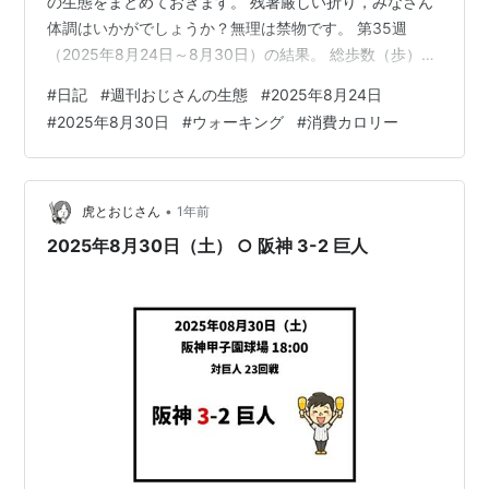
の生態をまとめておきます。 残暑厳しい折り，みなさん
体調はいかがでしょうか？無理は禁物です。 第35週
（2025年8月24日～8月30日）の結果。 総歩数（歩）：
288,4051日の平均歩数（歩）：41,2011日の最高歩数
#
日記
#
週刊おじさんの生態
#
2025年8月24日
（歩）：56,594総消費カロリー（kcal）：26,7301日の
#
2025年8月30日
#
ウォーキング
#
消費カロリー
平均消費カロリー（kcal）：3,8191日の最高消費カロリ
ー（kcal）：4,2051日の最大心拍数平均（bpm）：1821
日の安静時心拍数平均（bpm）：561日の最小心拍数平
均（bpm）：49 第3…
•
虎とおじさん
1年前
2025年8月30日（土） ○ 阪神 3-2 巨人