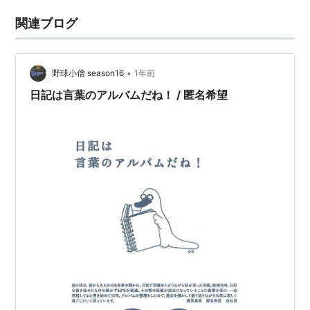
関連ブログ
•
野球小僧 season16
1年前
日記は言葉のアルバムだね！ / 匿名希望