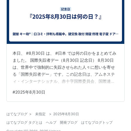
本日、 #8月30日 は、 #日本 では何の日かをまとめてみ
ました。 国際失踪者デー（8月30日 記念日） 8月30日
は、世界中で強制的に失踪させられた人々に想いを寄せ
る「国際失踪者デー」です。この記念日は、アムネステ
ィ・インターナショナル、赤十字国際委員会、国際連合
人権高等弁務官事務所などの国際人権NGOが実施してお
#
2025年8月30日
り、英語では「International Day of the Disappeared」
と呼ばれています。 この日の目的は、失踪しどこかに監
禁されている人々の境遇への関心を引くことです。2006
はてなブログ
>
未指定
>
2025年8月30日
年12月20日には国連総会で「強制失踪防止条約」が採択
はてなブログ タグとは
ヘルプ
開発ブログ
はてなブログトップ
され、2014年8月30日時点で…