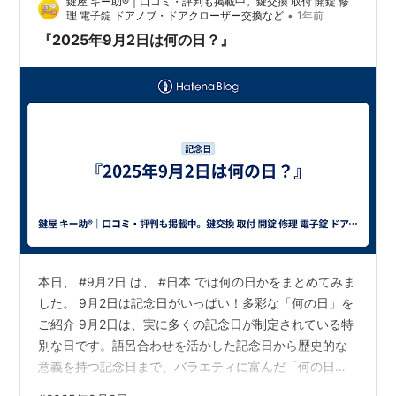
鍵屋 キー助®｜口コミ・評判も掲載中。鍵交換 取付 開錠 修
ましたが、私にはチビを「迎え入れない」という選択肢
•
理 電子錠 ドアノブ・ドアクローザー交換など
1年前
はありませんでした。 その後はオットのブログに闘病記
『2025年9月2日は何の日？』
があるように202…
本日、 #9月2日 は、 #日本 では何の日かをまとめてみま
した。 9月2日は記念日がいっぱい！多彩な「何の日」を
ご紹介 9月2日は、実に多くの記念日が制定されている特
別な日です。語呂合わせを活かした記念日から歴史的な
意義を持つ記念日まで、バラエティに富んだ「何の日」
をご紹介します。 宝くじの日（9月2日 記念日） 第一勧