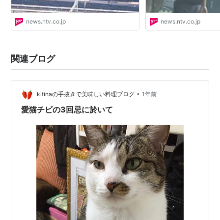
news.ntv.co.jp
news.ntv.co.jp
関連ブログ
•
kitinaの手抜きで美味しい料理ブログ
1年前
愛猫チビの3回忌に於いて