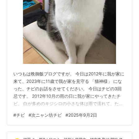
いつもは晩御飯ブログですが、 今日は2012年に我が家に
来て、2023年に11歳で我が家を見守る 「猫神様」 にな
った、チビのお話をさせてください。 今日はチビの3回
忌です。 2012年10月の雨の日に我が家にやってきたチ
ビ。 白が多めのキジシロの小さな体は雨で濡れて、たく
さんの目ヤニで目が開かなくなって、我が家の裏の軒下
#
チビ
#
次ニャン坊チビ
#
2025年9月2日
で、 「生きること」 を諦めたように、じっとうずくまっ
ていました。 当時賃貸の一軒家を「猫は一匹まで」とい
うお約束で借りており、すでに長ニャン坊のクロがおり