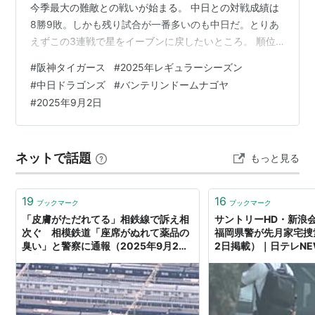
今季最大の難敵との戦いが始まる。 中日との対戦成績は
8勝9敗。しかも残り試合が一番多いのも中日だ。とりあ
えずこの3連戦で星をイーブンに戻したいところ。 順位
表 スターティングメンバー 阪神タイガース 中日ドラゴ
#
阪神タイガース
#
2025年レギュラーシーズン
ンズ 試合結果 スコアボード 責任投手 本塁打 おじさんの
#
中日ドラゴンズ
#
バンテリンドームナゴヤ
戦評 試合詳細 スポンサーリンク J SPORTSで広島・
#
2025年9月2日
DeNA主催試合を配信中！ 順位表 この日までの順位はこ
ちら。 順位 チーム名 試合 勝利 敗戦 引分 勝率 勝差 残試
合 1 阪神 120 73 44 3 .624 M…
ネットで話題
もっと見る
19
16
ブックマーク
ブックマーク
「皮膚がただれてる」相鉄線で訴え相
サントリーHD・新
次ぐ 相模鉄道「座席がぬれて薬品の
福岡県警が先月家宅捜索
臭い」と警察に通報（2025年9月2日
2日掲載）｜日テレNEW
掲載）｜日テレNEWS NNN